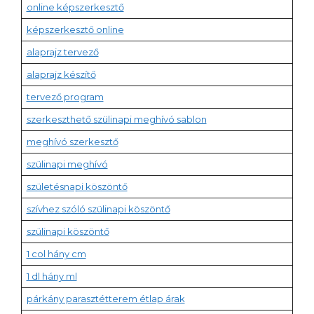
online képszerkesztő
képszerkesztő online
alaprajz tervező
alaprajz készítő
tervező program
szerkeszthető szülinapi meghívó sablon
meghívó szerkesztő
szülinapi meghívó
születésnapi köszöntő
szívhez szóló szülinapi köszöntő
szülinapi köszöntő
1 col hány cm
1 dl hány ml
párkány parasztétterem étlap árak