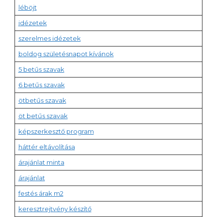
léböjt
idézetek
szerelmes idézetek
boldog születésnapot kívánok
5 betűs szavak
6 betűs szavak
ötbetűs szavak
öt betűs szavak
képszerkesztő program
háttér eltávolítása
árajánlat minta
árajánlat
festés árak m2
keresztrejtvény készítő