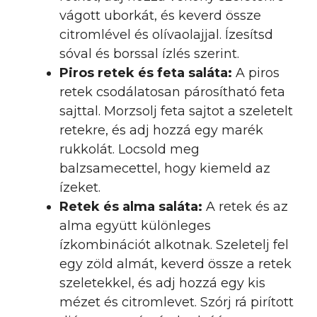
vágott uborkát, és keverd össze
citromlével és olívaolajjal. Ízesítsd
sóval és borssal ízlés szerint.
Piros retek és feta saláta:
A piros
retek csodálatosan párosítható feta
sajttal. Morzsolj feta sajtot a szeletelt
retekre, és adj hozzá egy marék
rukkolát. Locsold meg
balzsamecettel, hogy kiemeld az
ízeket.
Retek és alma saláta:
A retek és az
alma együtt különleges
ízkombinációt alkotnak. Szeletelj fel
egy zöld almát, keverd össze a retek
szeletekkel, és adj hozzá egy kis
mézet és citromlevet. Szórj rá pirított