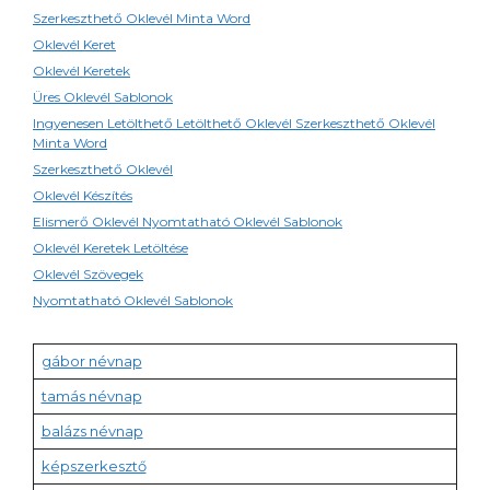
Szerkeszthető Oklevél Minta Word
Oklevél Keret
Oklevél Keretek
Üres Oklevél Sablonok
Ingyenesen Letölthető Letölthető Oklevél Szerkeszthető Oklevél
Minta Word
Szerkeszthető Oklevél
Oklevél Készítés
Elismerő Oklevél Nyomtatható Oklevél Sablonok
Oklevél Keretek Letöltése
Oklevél Szövegek
Nyomtatható Oklevél Sablonok
gábor névnap
tamás névnap
balázs névnap
képszerkesztő