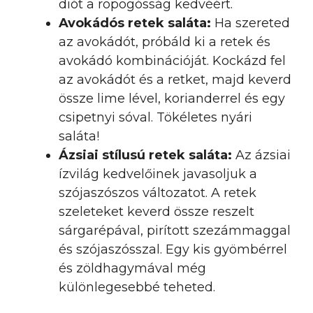
diót a ropogósság kedvéért.
Avokádós retek saláta:
Ha szereted
az avokádót, próbáld ki a retek és
avokádó kombinációját. Kockázd fel
az avokádót és a retket, majd keverd
össze lime lével, korianderrel és egy
csipetnyi sóval. Tökéletes nyári
saláta!
Ázsiai stílusú retek saláta:
Az ázsiai
ízvilág kedvelőinek javasoljuk a
szójaszószos változatot. A retek
szeleteket keverd össze reszelt
sárgarépával, pirított szezámmaggal
és szójaszósszal. Egy kis gyömbérrel
és zöldhagymával még
különlegesebbé teheted.