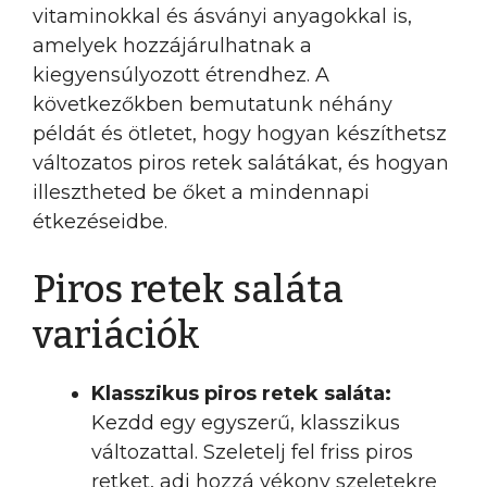
vitaminokkal és ásványi anyagokkal is,
amelyek hozzájárulhatnak a
kiegyensúlyozott étrendhez. A
következőkben bemutatunk néhány
példát és ötletet, hogy hogyan készíthetsz
változatos piros retek salátákat, és hogyan
illesztheted be őket a mindennapi
étkezéseidbe.
Piros retek saláta
variációk
Klasszikus piros retek saláta:
Kezdd egy egyszerű, klasszikus
változattal. Szeletelj fel friss piros
retket, adj hozzá vékony szeletekre