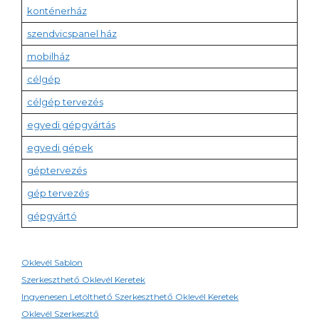
konténerház
szendvicspanel ház
mobilház
célgép
célgép tervezés
egyedi gépgyártás
egyedi gépek
géptervezés
gép tervezés
gépgyártó
Oklevél Sablon
Szerkeszthető Oklevél Keretek
Ingyenesen Letölthető Szerkeszthető Oklevél Keretek
Oklevél Szerkesztő