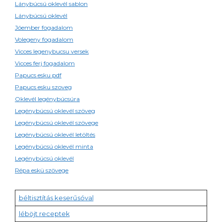
Lánybúcsú oklevél sablon
Lánybúcsú oklevél
Jóember fogadalom
Volegeny fogadalom
Vicces legenybucsu versek
Vicces ferj fogadalom
Papucs esku pdf
Papucs esku szoveg
Oklevél legénybúcsúra
Legénybúcsú oklevél szöveg
Legénybúcsú oklevél szövege
Legénybúcsú oklevél letöltés
Legénybúcsú oklevél minta
Legénybúcsú oklevél
Répa eskü szövege
béltisztítás keserűsóval
léböjt receptek