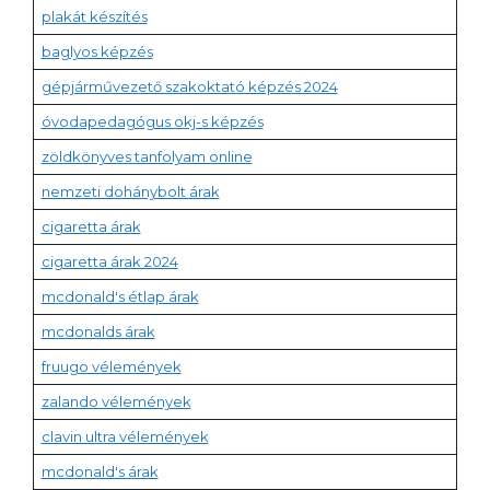
plakát készítés
baglyos képzés
gépjárművezető szakoktató képzés 2024
óvodapedagógus okj-s képzés
zöldkönyves tanfolyam online
nemzeti dohánybolt árak
cigaretta árak
cigaretta árak 2024
mcdonald's étlap árak
mcdonalds árak
fruugo vélemények
zalando vélemények
clavin ultra vélemények
mcdonald's árak