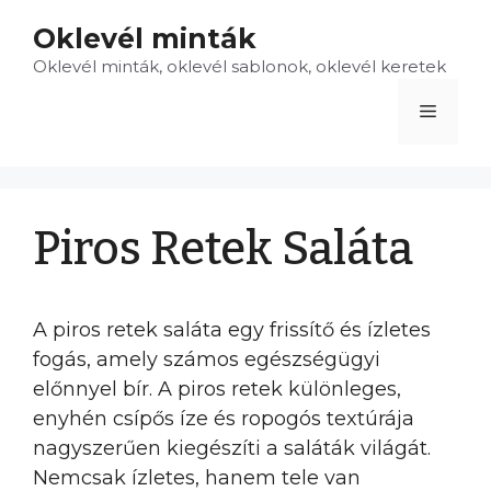
Kilépés
Oklevél minták
a
Oklevél minták, oklevél sablonok, oklevél keretek
tartalomba
Menü
Piros Retek Saláta
A piros retek saláta egy frissítő és ízletes
fogás, amely számos egészségügyi
előnnyel bír. A piros retek különleges,
enyhén csípős íze és ropogós textúrája
nagyszerűen kiegészíti a saláták világát.
Nemcsak ízletes, hanem tele van