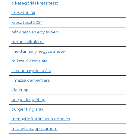
b kategóriás kresz teszt
kresz táblák
kresz teszt 2024
hány hét van egy évben
beton kalkulátor
1 hektár hány négyzetméter
műszaki vizsga ára
saxenda injekció ára
1 mázsa cement ára
kfc étlap
burger king étlap
burger king árak
mennyi idő után hat a detralex
mi a whatsapp számom