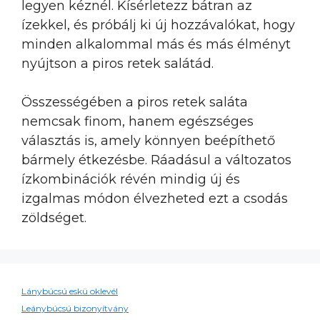
legyen kéznél. Kísérletezz bátran az
ízekkel, és próbálj ki új hozzávalókat, hogy
minden alkalommal más és más élményt
nyújtson a piros retek salátád.
Összességében a piros retek saláta
nemcsak finom, hanem egészséges
választás is, amely könnyen beépíthető
bármely étkezésbe. Ráadásul a változatos
ízkombinációk révén mindig új és
izgalmas módon élvezheted ezt a csodás
zöldséget.
Lánybúcsú eskü oklevél
Leánybúcsú bizonyítvány