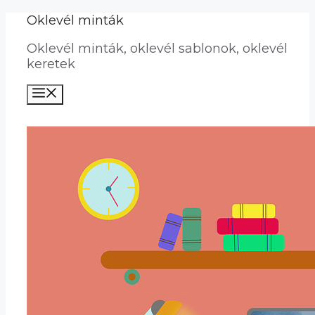
Kilépés
Oklevél minták
a
Oklevél minták, oklevél sablonok, oklevél
tartalomba
keretek
Menü