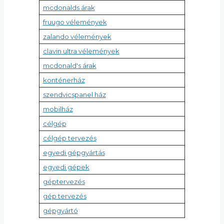
mcdonalds árak
fruugo vélemények
zalando vélemények
clavin ultra vélemények
mcdonald's árak
konténerház
szendvicspanel ház
mobilház
célgép
célgép tervezés
egyedi gépgyártás
egyedi gépek
géptervezés
gép tervezés
gépgyártó