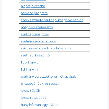
alaprajz készítő
tervező program
szerkeszthető szülinapi meghívó sablon
meghívó szerkesztő
szülinapi meghívó
születésnapi köszöntő
szívhez szóló szülinapi köszöntő
szülinapi köszöntő
1 col hány cm
1 dl hány ml
párkány parasztétterem étlap árak
b kategóriás kresz teszt
kresz táblák
kresz teszt 2024
hány hét van egy évben