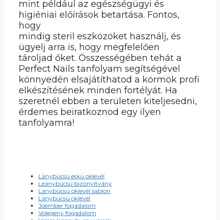
mint például az egészségügyi és
higiéniai előírások betartása. Fontos,
hogy
mindig steril eszközöket használj, és
ügyelj arra is, hogy megfelelően
tároljad őket. Összességében tehát a
Perfect Nails tanfolyam segítségével
könnyedén elsajátíthatod a körmök profi
elkészítésének minden fortélyát. Ha
szeretnél ebben a területen kiteljesedni,
érdemes beiratkoznod egy ilyen
tanfolyamra!
Lánybúcsú eskü oklevél
Leánybúcsú bizonyítvány
Lánybúcsú oklevél sablon
Lánybúcsú oklevél
Jóember fogadalom
Volegeny fogadalom