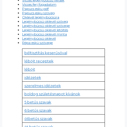
Vicces legenybucsu versek
Vicces ferj fogadalom
Papucs esku pdf
Papucs esku szoveg
Oklevél legénybúcsúra
Legénybúcsú oklevél szöveg
Legénybúcsú oklevél szövege
Legénybúcsú oklevél letöltés
Legénybúcsú oklevél minta
Legénybúcsú oklevél
Répa eskü szövege
béltisztítás keserűsóval
léböjt receptek
léböjt
idézetek
szerelmes idézetek
boldog születésnapot kívánok
5 betűs szavak
6 betűs szavak
ötbetűs szavak
öt betűs szavak