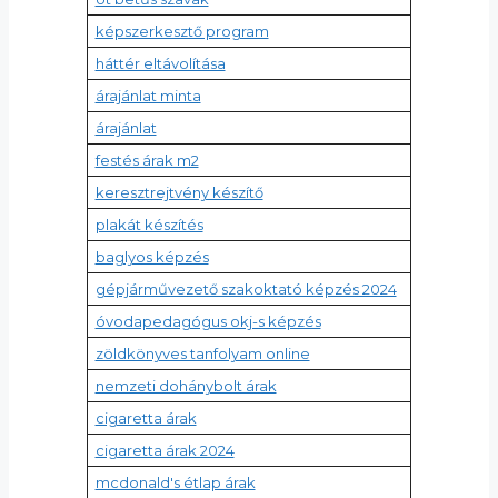
képszerkesztő program
háttér eltávolítása
árajánlat minta
árajánlat
festés árak m2
keresztrejtvény készítő
plakát készítés
baglyos képzés
gépjárművezető szakoktató képzés 2024
óvodapedagógus okj-s képzés
zöldkönyves tanfolyam online
nemzeti dohánybolt árak
cigaretta árak
cigaretta árak 2024
mcdonald's étlap árak