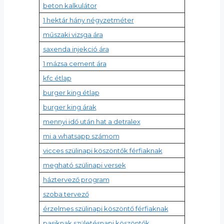
beton kalkulátor
1 hektár hány négyzetméter
műszaki vizsga ára
saxenda injekció ára
1 mázsa cement ára
kfc étlap
burger king étlap
burger king árak
mennyi idő után hat a detralex
mi a whatsapp számom
vicces szülinapi köszöntők férfiaknak
megható szülinapi versek
háztervező program
szoba tervező
érzelmes szülinapi köszöntő férfiaknak
pasiknak születésnapi köszöntők