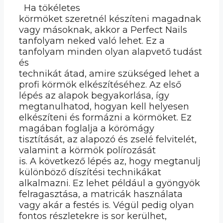
Ha tökéletes
körmöket szeretnél készíteni magadnak
vagy másoknak, akkor a Perfect Nails
tanfolyam neked való lehet. Ez a
tanfolyam minden olyan alapvető tudást
és
technikát átad, amire szükséged lehet a
profi körmök elkészítéséhez. Az első
lépés az alapok begyakorlása, így
megtanulhatod, hogyan kell helyesen
elkészíteni és formázni a körmöket. Ez
magában foglalja a körömágy
tisztítását, az alapozó és zselé felvitelét,
valamint a körmök polírozását
is. A következő lépés az, hogy megtanulj
különböző díszítési technikákat
alkalmazni. Ez lehet például a gyöngyök
felragasztása, a matricák használata
vagy akár a festés is. Végül pedig olyan
fontos részletekre is sor kerülhet,