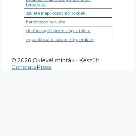
férfiaknak
születésnapi köszöntő nőknek
háromszög területe
derékszögű háromszög területe
egyenlő szárú háromszög területe
© 2026 Oklevél minták
• Készült
GeneratePress