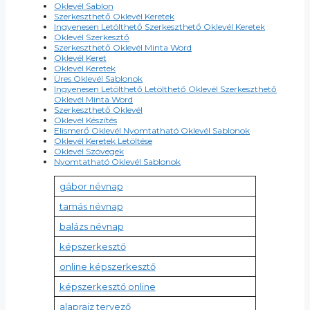
Oklevél Sablon
Szerkeszthető Oklevél Keretek
Ingyenesen Letölthető Szerkeszthető Oklevél Keretek
Oklevél Szerkesztő
Szerkeszthető Oklevél Minta Word
Oklevél Keret
Oklevél Keretek
Üres Oklevél Sablonok
Ingyenesen Letölthető Letölthető Oklevél Szerkeszthető
Oklevél Minta Word
Szerkeszthető Oklevél
Oklevél Készítés
Elismerő Oklevél Nyomtatható Oklevél Sablonok
Oklevél Keretek Letöltése
Oklevél Szövegek
Nyomtatható Oklevél Sablonok
gábor névnap
tamás névnap
balázs névnap
képszerkesztő
online képszerkesztő
képszerkesztő online
alaprajz tervező