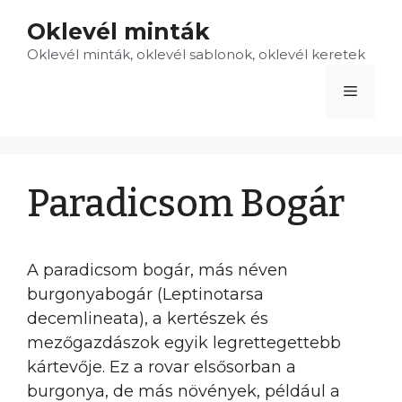
Kilépés
Oklevél minták
a
Oklevél minták, oklevél sablonok, oklevél keretek
tartalomba
Menü
Paradicsom Bogár
A paradicsom bogár, más néven
burgonyabogár (Leptinotarsa
decemlineata), a kertészek és
mezőgazdászok egyik legrettegettebb
kártevője. Ez a rovar elsősorban a
burgonya, de más növények, például a