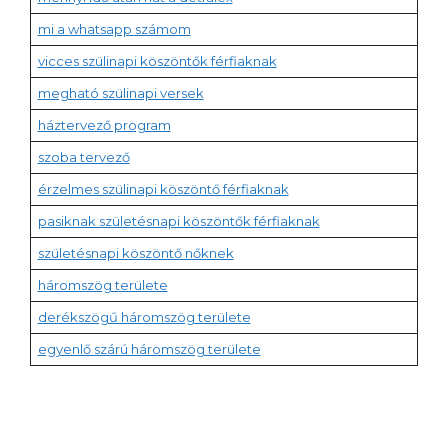
mi a whatsapp számom
vicces szülinapi köszöntők férfiaknak
megható szülinapi versek
háztervező program
szoba tervező
érzelmes szülinapi köszöntő férfiaknak
pasiknak születésnapi köszöntők férfiaknak
születésnapi köszöntő nőknek
háromszög területe
derékszögű háromszög területe
egyenlő szárú háromszög területe