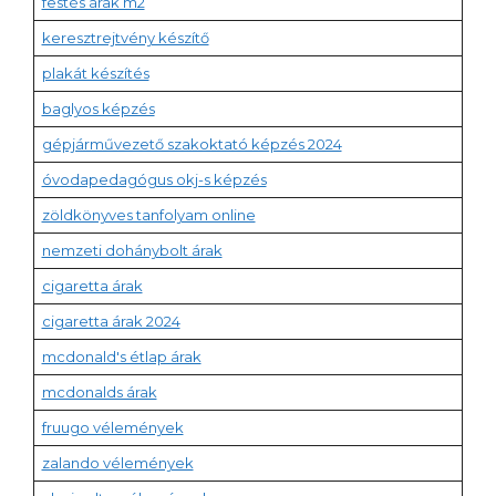
festés árak m2
keresztrejtvény készítő
plakát készítés
baglyos képzés
gépjárművezető szakoktató képzés 2024
óvodapedagógus okj-s képzés
zöldkönyves tanfolyam online
nemzeti dohánybolt árak
cigaretta árak
cigaretta árak 2024
mcdonald's étlap árak
mcdonalds árak
fruugo vélemények
zalando vélemények