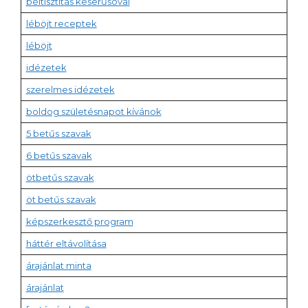
béltisztítás keserűsóval
léböjt receptek
léböjt
idézetek
szerelmes idézetek
boldog születésnapot kívánok
5 betűs szavak
6 betűs szavak
ötbetűs szavak
öt betűs szavak
képszerkesztő program
háttér eltávolítása
árajánlat minta
árajánlat