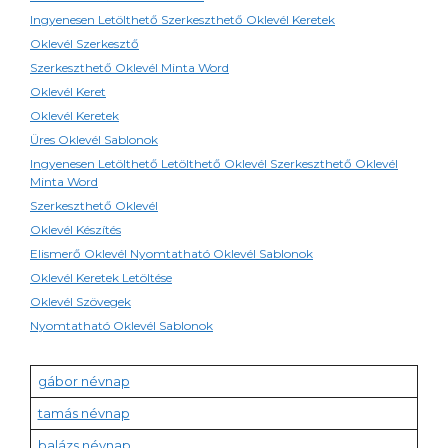
Ingyenesen Letölthető Szerkeszthető Oklevél Keretek
Oklevél Szerkesztő
Szerkeszthető Oklevél Minta Word
Oklevél Keret
Oklevél Keretek
Üres Oklevél Sablonok
Ingyenesen Letölthető Letölthető Oklevél Szerkeszthető Oklevél
Minta Word
Szerkeszthető Oklevél
Oklevél Készítés
Elismerő Oklevél Nyomtatható Oklevél Sablonok
Oklevél Keretek Letöltése
Oklevél Szövegek
Nyomtatható Oklevél Sablonok
gábor névnap
tamás névnap
balázs névnap