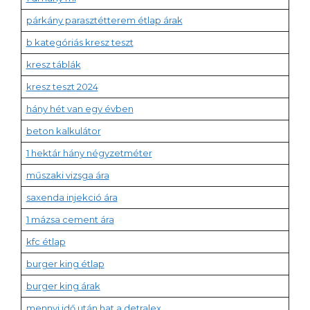
párkány parasztétterem étlap árak
b kategóriás kresz teszt
kresz táblák
kresz teszt 2024
hány hét van egy évben
beton kalkulátor
1 hektár hány négyzetméter
műszaki vizsga ára
saxenda injekció ára
1 mázsa cement ára
kfc étlap
burger king étlap
burger king árak
mennyi idő után hat a detralex