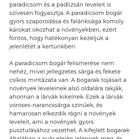
paradicsom és a padlizsán leveleit is
szívesen fogyasztja. A paradicsom bogár
gyors szaporodása és falánksága komoly
károkat okozhat a növényekben, ezért
fontos, hogy hatékonyan kezeljük a
jelenlétét a kertünkben.
A paradicsom bogár felismerése nem
nehéz, mivel jellegzetes sárga és fekete
csíkos mintázata van. A bogarak tojásait a
növények leveleinek alsó oldalára rakják,
ahonnan a lárvák kikelnek. Ezek a lárvák
vöröses-narancssárga színűek, és
hamarosan elkezdik rágni a növények
leveleit, ami a növények gyors
pusztulásához vezethet. A kifejlett bogarak
általában a nyár elején jelennek meg, és