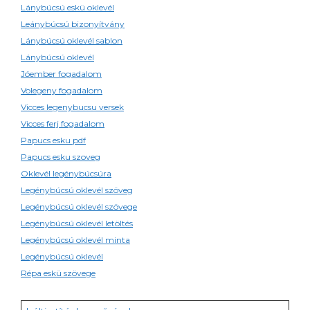
Lánybúcsú eskü oklevél
Leánybúcsú bizonyítvány
Lánybúcsú oklevél sablon
Lánybúcsú oklevél
Jóember fogadalom
Volegeny fogadalom
Vicces legenybucsu versek
Vicces ferj fogadalom
Papucs esku pdf
Papucs esku szoveg
Oklevél legénybúcsúra
Legénybúcsú oklevél szöveg
Legénybúcsú oklevél szövege
Legénybúcsú oklevél letöltés
Legénybúcsú oklevél minta
Legénybúcsú oklevél
Répa eskü szövege