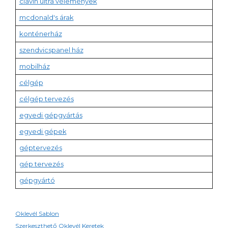
clavin ultra vélemények
mcdonald's árak
konténerház
szendvicspanel ház
mobilház
célgép
célgép tervezés
egyedi gépgyártás
egyedi gépek
géptervezés
gép tervezés
gépgyártó
Oklevél Sablon
Szerkeszthető Oklevél Keretek