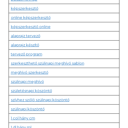
képszerkesztő
online képszerkesztő
képszerkesztő online
alaprajz tervező
alaprajz készítő
tervező program
szerkeszthető szülinapi meghívó sablon
meghívó szerkesztő
szülinapi meghívó
születésnapi köszöntő
szívhez szóló szülinapi köszöntő
szülinapi köszöntő
1 col hány cm
1 dl hány ml