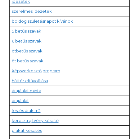
idézetek
szerelmes idézetek
boldog születésnapot kívánok
5 betűs szavak
6 betűs szavak
ötbetűs szavak
öt betűs szavak
képszerkesztő program
háttér eltávolítása
árajánlat minta
árajánlat
festés árak m2
keresztrejtvény készítő
plakát készítés