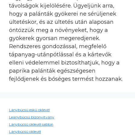
távolságok kijelölésére. Ügyeljünk arra,
hogy a palánták gyökerei ne sérüljenek
ültetéskor, és az ültetés után alaposan
öntözzük meg a növényeket, hogy a
gyökerek gyorsan megeredjenek.
Rendszeres gondozással, megfelelő
tápanyag-utánpótlással és a kártevők
elleni védelemmel biztosíthatjuk, hogy a
paprika palánták egészségesen
fejlődjenek és bőséges termést hozzanak.
Lánybúcsú eskü oklevél
Leánybúcsú bizonyítvány
Lánybúcsú oklevél sablon
Lánybúcsú oklevél