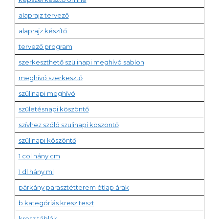
alaprajz tervező
alaprajz készítő
tervező program
szerkeszthető szülinapi meghívó sablon
meghívó szerkesztő
szülinapi meghívó
születésnapi köszöntő
szívhez szóló szülinapi köszöntő
szülinapi köszöntő
1 col hány cm
1 dl hány ml
párkány parasztétterem étlap árak
b kategóriás kresz teszt
kresz táblák