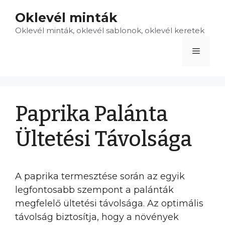
Kilépés
Oklevél minták
a
Oklevél minták, oklevél sablonok, oklevél keretek
tartalomba
Menü
Paprika Palánta
Ültetési Távolsága
A paprika termesztése során az egyik
legfontosabb szempont a palánták
megfelelő ültetési távolsága. Az optimális
távolság biztosítja, hogy a növények