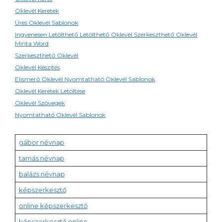
Oklevél Keretek
Üres Oklevél Sablonok
Ingyenesen Letölthető Letölthető Oklevél Szerkeszthető Oklevél
Minta Word
Szerkeszthető Oklevél
Oklevél Készítés
Elismerő Oklevél Nyomtatható Oklevél Sablonok
Oklevél Keretek Letöltése
Oklevél Szövegek
Nyomtatható Oklevél Sablonok
gábor névnap
tamás névnap
balázs névnap
képszerkesztő
online képszerkesztő
képszerkesztő online