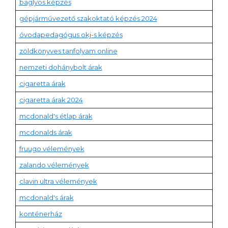
baglyos képzés
gépjárművezető szakoktató képzés 2024
óvodapedagógus okj-s képzés
zöldkönyves tanfolyam online
nemzeti dohánybolt árak
cigaretta árak
cigaretta árak 2024
mcdonald's étlap árak
mcdonalds árak
fruugo vélemények
zalando vélemények
clavin ultra vélemények
mcdonald's árak
konténerház