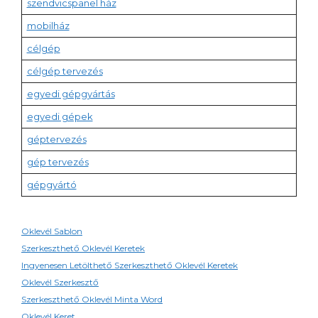
szendvicspanel ház
mobilház
célgép
célgép tervezés
egyedi gépgyártás
egyedi gépek
géptervezés
gép tervezés
gépgyártó
Oklevél Sablon
Szerkeszthető Oklevél Keretek
Ingyenesen Letölthető Szerkeszthető Oklevél Keretek
Oklevél Szerkesztő
Szerkeszthető Oklevél Minta Word
Oklevél Keret