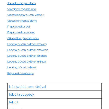
Jóember fogadalom
Volegeny fogadalom
Vicces legenybucsu versek
Vicces ferj fogadalom
Papucs esku pdf
Papucs esku szoveg
Oklevél legénybúcsúra
Legénybúcsú oklevél szöveg
Legénybúcsú oklevél szövege
Legénybúcsú oklevél letöltés
Legénybúcsú oklevél minta
Legénybúcsú oklevél
Répa eskü szövege
béltisztítás keserűsóval
léböjt receptek
léböjt