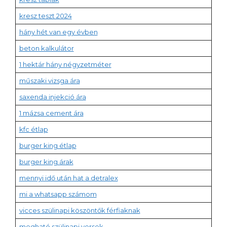
kresz teszt 2024
hány hét van egy évben
beton kalkulátor
1 hektár hány négyzetméter
műszaki vizsga ára
saxenda injekció ára
1 mázsa cement ára
kfc étlap
burger king étlap
burger king árak
mennyi idő után hat a detralex
mi a whatsapp számom
vicces szülinapi köszöntők férfiaknak
megható szülinapi versek