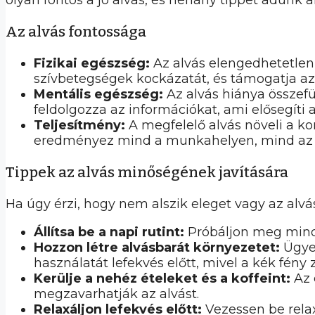
olyan fontos a jó alvás, és néhány tippet adunk a
Az alvás fontossága
Fizikai egészség:
Az alvás elengedhetetlen
szívbetegségek kockázatát, és támogatja a
Mentális egészség:
Az alvás hiánya összefü
feldolgozza az információkat, ami elősegíti 
Teljesítmény:
A megfelelő alvás növeli a ko
eredményez mind a munkahelyen, mind az 
Tippek az alvás minőségének javítására
Ha úgy érzi, hogy nem alszik eleget vagy az alvá
Állítsa be a napi rutint:
Próbáljon meg minde
Hozzon létre alvásbarát környezetet:
Ügyel
használatát lefekvés előtt, mivel a kék fény z
Kerülje a nehéz ételeket és a koffeint:
Az 
megzavarhatják az alvást.
Relaxáljon lefekvés előtt:
Vezessen be relax