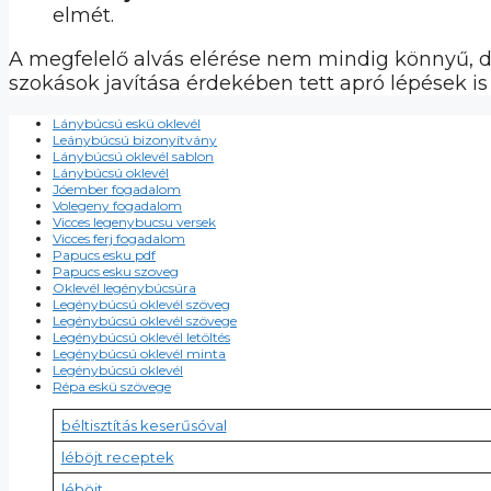
elmét.
A megfelelő alvás elérése nem mindig könnyű, de
szokások javítása érdekében tett apró lépések i
Lánybúcsú eskü oklevél
Leánybúcsú bizonyítvány
Lánybúcsú oklevél sablon
Lánybúcsú oklevél
Jóember fogadalom
Volegeny fogadalom
Vicces legenybucsu versek
Vicces ferj fogadalom
Papucs esku pdf
Papucs esku szoveg
Oklevél legénybúcsúra
Legénybúcsú oklevél szöveg
Legénybúcsú oklevél szövege
Legénybúcsú oklevél letöltés
Legénybúcsú oklevél minta
Legénybúcsú oklevél
Répa eskü szövege
béltisztítás keserűsóval
léböjt receptek
léböjt