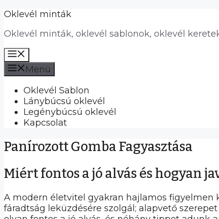
Kilépés
Oklevél minták
a
Oklevél minták, oklevél sablonok, oklevél kerete
tartalomba
Menü
Menü
Oklevél Sablon
Lánybúcsú oklevél
Legénybúcsú oklevél
Kapcsolat
Panírozott Gomba Fagyasztása
Miért fontos a jó alvás és hogyan ja
A modern életvitel gyakran hajlamos figyelmen 
fáradtság leküzdésére szolgál; alapvető szerepet