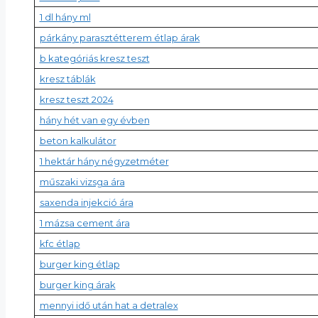
1 dl hány ml
párkány parasztétterem étlap árak
b kategóriás kresz teszt
kresz táblák
kresz teszt 2024
hány hét van egy évben
beton kalkulátor
1 hektár hány négyzetméter
műszaki vizsga ára
saxenda injekció ára
1 mázsa cement ára
kfc étlap
burger king étlap
burger king árak
mennyi idő után hat a detralex