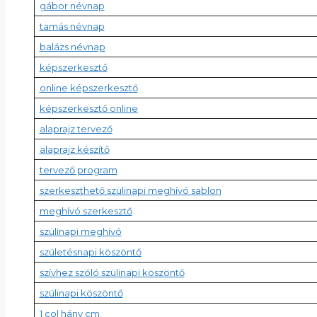
gábor névnap
tamás névnap
balázs névnap
képszerkesztő
online képszerkesztő
képszerkesztő online
alaprajz tervező
alaprajz készítő
tervező program
szerkeszthető szülinapi meghívó sablon
meghívó szerkesztő
szülinapi meghívó
születésnapi köszöntő
szívhez szóló szülinapi köszöntő
szülinapi köszöntő
1 col hány cm