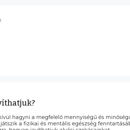
k
víthatjuk?
kívül hagyni a megfelelő mennyiségű és minőségű 
 játszik a fizikai és mentális egészség fenntartá