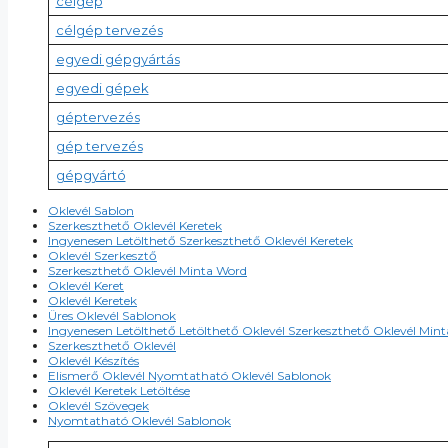
célgép
célgép tervezés
egyedi gépgyártás
egyedi gépek
géptervezés
gép tervezés
gépgyártó
Oklevél Sablon
Szerkeszthető Oklevél Keretek
Ingyenesen Letölthető Szerkeszthető Oklevél Keretek
Oklevél Szerkesztő
Szerkeszthető Oklevél Minta Word
Oklevél Keret
Oklevél Keretek
Üres Oklevél Sablonok
Ingyenesen Letölthető Letölthető Oklevél Szerkeszthető Oklevél Min
Szerkeszthető Oklevél
Oklevél Készítés
Elismerő Oklevél Nyomtatható Oklevél Sablonok
Oklevél Keretek Letöltése
Oklevél Szövegek
Nyomtatható Oklevél Sablonok