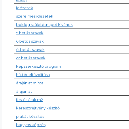
idézetek
szerelmes idézetek
boldog születésnapot kívánok
5 betűs szavak
6 betűs szavak
ötbetűs szavak
öt betűs szavak
képszerkesztő program
háttér eltávolítása
árajánlat minta
árajánlat
festés árak m2
keresztrejtvény készítő
plakát készítés
baglyos képzés