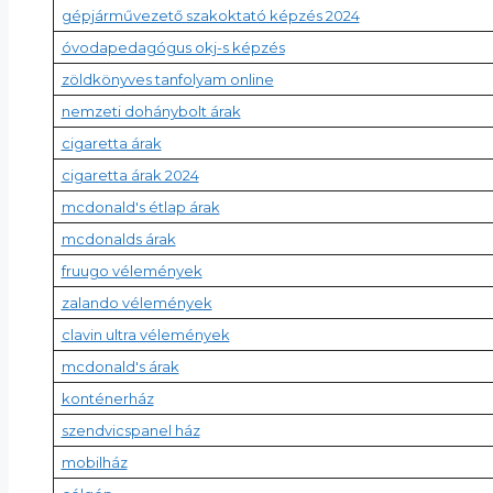
gépjárművezető szakoktató képzés 2024
óvodapedagógus okj-s képzés
zöldkönyves tanfolyam online
nemzeti dohánybolt árak
cigaretta árak
cigaretta árak 2024
mcdonald's étlap árak
mcdonalds árak
fruugo vélemények
zalando vélemények
clavin ultra vélemények
mcdonald's árak
konténerház
szendvicspanel ház
mobilház