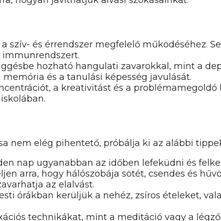
rra, hogyan javíthatjuk alvási szokásainkat.
 a szív- és érrendszer megfelelő működéséhez. Se
z immunrendszert.
ggésbe hozható hangulati zavarokkal, mint a dep
a memória és a tanulási képesség javulását.
ncentrációt, a kreativitást és a problémamegoldó
iskolában.
sa nem elég pihentető, próbálja ki az alábbi tippe
n nap ugyanabban az időben lefeküdni és felkelni
jen arra, hogy hálószobája sötét, csendes és hűvö
avarhatja az elalvást.
esti órákban kerüljük a nehéz, zsíros ételeket, val
ációs technikákat, mint a meditáció vagy a légz