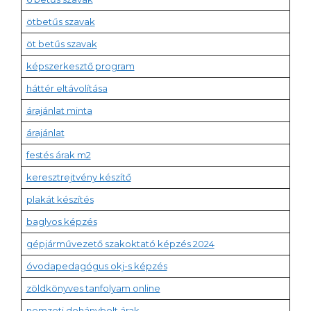
ötbetűs szavak
öt betűs szavak
képszerkesztő program
háttér eltávolítása
árajánlat minta
árajánlat
festés árak m2
keresztrejtvény készítő
plakát készítés
baglyos képzés
gépjárművezető szakoktató képzés 2024
óvodapedagógus okj-s képzés
zöldkönyves tanfolyam online
nemzeti dohánybolt árak