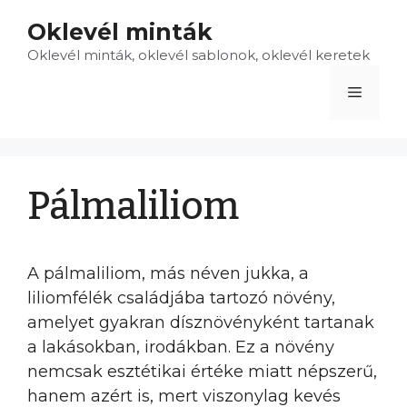
Kilépés
Oklevél minták
a
Oklevél minták, oklevél sablonok, oklevél keretek
tartalomba
Menü
Pálmaliliom
A pálmaliliom, más néven jukka, a
liliomfélék családjába tartozó növény,
amelyet gyakran dísznövényként tartanak
a lakásokban, irodákban. Ez a növény
nemcsak esztétikai értéke miatt népszerű,
hanem azért is, mert viszonylag kevés