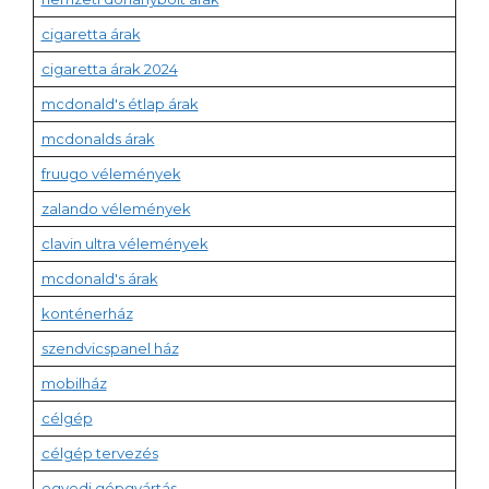
cigaretta árak
cigaretta árak 2024
mcdonald's étlap árak
mcdonalds árak
fruugo vélemények
zalando vélemények
clavin ultra vélemények
mcdonald's árak
konténerház
szendvicspanel ház
mobilház
célgép
célgép tervezés
egyedi gépgyártás