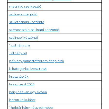
meghívó szerkesztő
szülinapi meghívó
születésnapi köszöntő
szívhez szóló szülinapi köszöntő
szülinapi köszöntő
1 col hány cm
1 dl hány ml
párkány parasztétterem étlap árak
b kategóriás kresz teszt
kresz táblák
kresz teszt 2024
hány hét van egy évben
beton kalkulátor
1 hektár hány négyzetméter