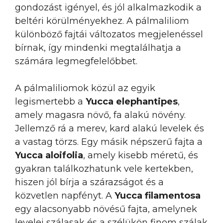
gondozást igényel, és jól alkalmazkodik a
beltéri körülményekhez. A pálmaliliom
különböző fajtái változatos megjelenéssel
bírnak, így mindenki megtalálhatja a
számára legmegfelelőbbet.
A pálmaliliomok közül az egyik
legismertebb a
Yucca elephantipes
,
amely magasra növő, fa alakú növény.
Jellemző rá a merev, kard alakú levelek és
a vastag törzs. Egy másik népszerű fajta a
Yucca aloifolia
, amely kisebb méretű, és
gyakran találkozhatunk vele kertekben,
hiszen jól bírja a szárazságot és a
közvetlen napfényt. A
Yucca filamentosa
egy alacsonyabb növésű fajta, amelynek
levelei szálasak és a szélükön finom szálak