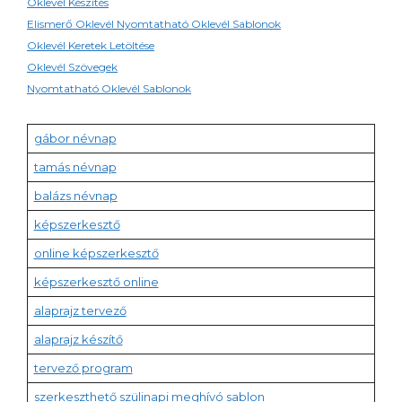
Oklevél Készítés
Elismerő Oklevél Nyomtatható Oklevél Sablonok
Oklevél Keretek Letöltése
Oklevél Szövegek
Nyomtatható Oklevél Sablonok
gábor névnap
tamás névnap
balázs névnap
képszerkesztő
online képszerkesztő
képszerkesztő online
alaprajz tervező
alaprajz készítő
tervező program
szerkeszthető szülinapi meghívó sablon