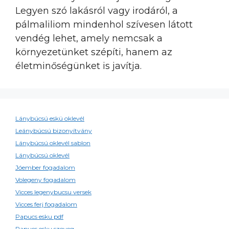
Legyen szó lakásról vagy irodáról, a
pálmaliliom mindenhol szívesen látott
vendég lehet, amely nemcsak a
környezetünket szépíti, hanem az
életminőségünket is javítja.
Lánybúcsú eskü oklevél
Leánybúcsú bizonyítvány
Lánybúcsú oklevél sablon
Lánybúcsú oklevél
Jóember fogadalom
Volegeny fogadalom
Vicces legenybucsu versek
Vicces ferj fogadalom
Papucs esku pdf
Papucs esku szoveg