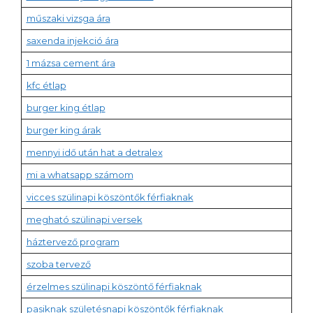
műszaki vizsga ára
saxenda injekció ára
1 mázsa cement ára
kfc étlap
burger king étlap
burger king árak
mennyi idő után hat a detralex
mi a whatsapp számom
vicces szülinapi köszöntők férfiaknak
megható szülinapi versek
háztervező program
szoba tervező
érzelmes szülinapi köszöntő férfiaknak
pasiknak születésnapi köszöntők férfiaknak