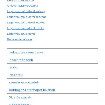
Oklevél legénybúcsúra
Legénybúcsú oklevél szöveg
Legénybúcsú oklevél szövege
Legénybúcsú oklevél letöltés
Legénybúcsú oklevél minta
Legénybúcsú oklevél
Répa eskü szövege
béltisztítás keserűsóval
léböjt receptek
léböjt
idézetek
szerelmes idézetek
boldog születésnapot kívánok
5 betűs szavak
6 betűs szavak