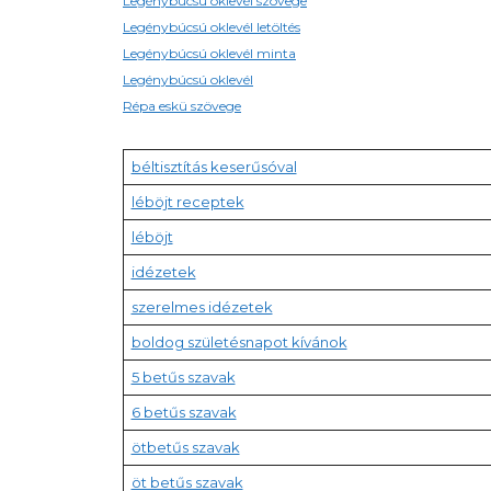
Legénybúcsú oklevél szövege
Legénybúcsú oklevél letöltés
Legénybúcsú oklevél minta
Legénybúcsú oklevél
Répa eskü szövege
béltisztítás keserűsóval
léböjt receptek
léböjt
idézetek
szerelmes idézetek
boldog születésnapot kívánok
5 betűs szavak
6 betűs szavak
ötbetűs szavak
öt betűs szavak