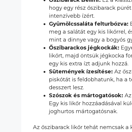
Őszibarack Bellini:
Ez a klassz
hogy egy rész őszibarack pürét
intenzívebb ízért.
Gyümölcssaláta felturbózva:
E
meg a salátát egy kis likőrrel,
mint a dinnye vagy a bogyós g
Őszibarackos jégkockák:
Egye
likőrt, majd öntsük jégkocka f
egy kis extra ízt adjunk hozzá.
Sütemények ízesítése:
Az ősz
piskótát is feldobhatunk, ha 
desszert lesz.
Szószok és mártogatósok:
Az 
Egy kis likőr hozzáadásával k
joghurtos mártogatósnak.
Az őszibarack likőr tehát nemcsak a