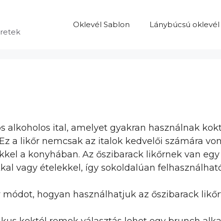
Oklevél Sablon
Lánybúcsú oklevél
eretek
tos alkoholos ital, amelyet gyakran használnak ko
Ez a likőr nemcsak az italok kedvelői számára vo
kkel a konyhában. Az őszibarack likőrnek van egy 
al vagy ételekkel, így sokoldalúan felhasználható
 módot, hogyan használhatjuk az őszibarack lik