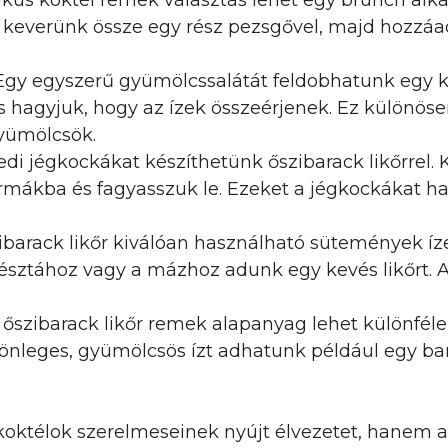
ikus koktél remek választás lehet egy brunch alka
 keverünk össze egy rész pezsgővel, majd hozzáad
gy egyszerű gyümölcssalátát feldobhatunk egy kis 
 és hagyjuk, hogy az ízek összeérjenek. Ez különö
yümölcsök.
di jégkockákat készíthetünk őszibarack likőrrel. 
ormákba és fagyasszuk le. Ezeket a jégkockákat ha
ibarack likőr kiválóan használható sütemények íze
a tésztához vagy a mázhoz adunk egy kevés likőrt
őszibarack likőr remek alapanyag lehet különfél
ülönleges, gyümölcsös ízt adhatunk például egy b
 koktélok szerelmeseinek nyújt élvezetet, hanem 