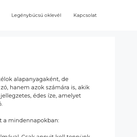
Legénybúcsú oklevél
Kapcsolat
ktélok alapanyagaként, de
nzó, hanem azok számára is, akik
jellegzetes, édes íze, amelyet
.
őrt a mindennapokban: