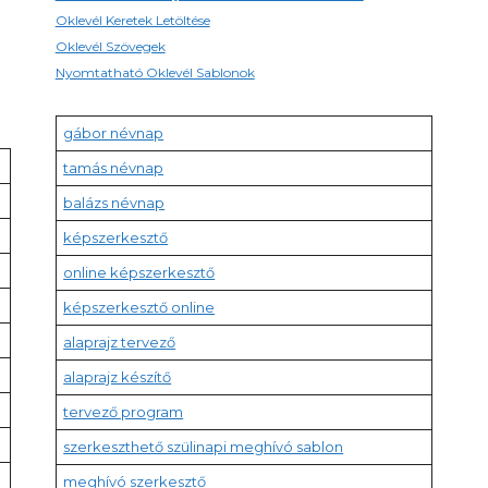
Oklevél Keretek Letöltése
Oklevél Szövegek
Nyomtatható Oklevél Sablonok
gábor névnap
tamás névnap
balázs névnap
képszerkesztő
online képszerkesztő
képszerkesztő online
alaprajz tervező
alaprajz készítő
tervező program
szerkeszthető szülinapi meghívó sablon
meghívó szerkesztő