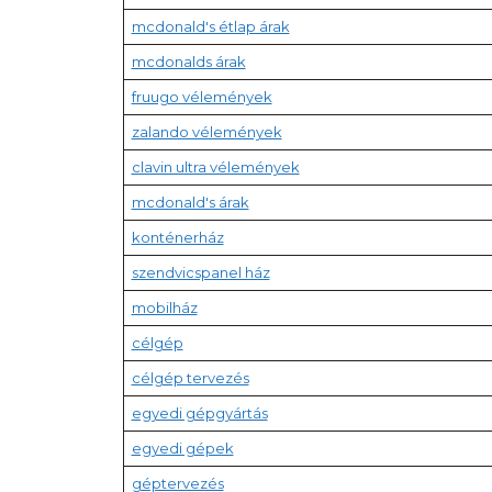
mcdonald's étlap árak
mcdonalds árak
fruugo vélemények
zalando vélemények
clavin ultra vélemények
mcdonald's árak
konténerház
szendvicspanel ház
mobilház
célgép
célgép tervezés
egyedi gépgyártás
egyedi gépek
géptervezés