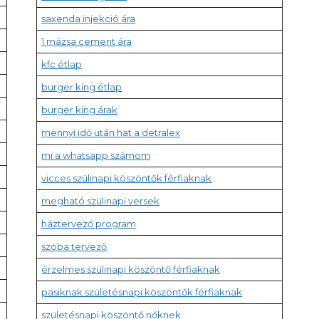
saxenda injekció ára
1 mázsa cement ára
kfc étlap
burger king étlap
burger king árak
mennyi idő után hat a detralex
mi a whatsapp számom
vicces szülinapi köszöntők férfiaknak
megható szülinapi versek
háztervező program
szoba tervező
érzelmes szülinapi köszöntő férfiaknak
pasiknak születésnapi köszöntők férfiaknak
születésnapi köszöntő nőknek