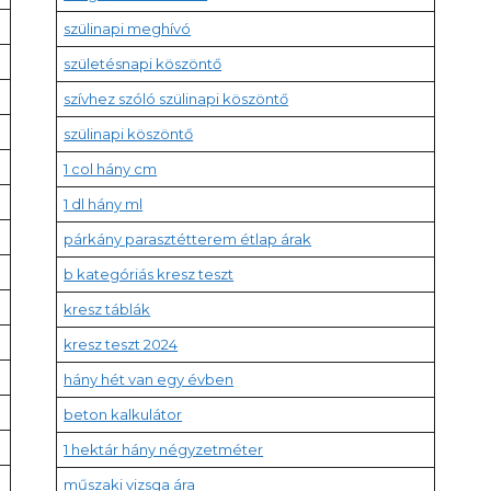
szülinapi meghívó
születésnapi köszöntő
szívhez szóló szülinapi köszöntő
szülinapi köszöntő
1 col hány cm
1 dl hány ml
párkány parasztétterem étlap árak
b kategóriás kresz teszt
kresz táblák
kresz teszt 2024
hány hét van egy évben
beton kalkulátor
1 hektár hány négyzetméter
műszaki vizsga ára