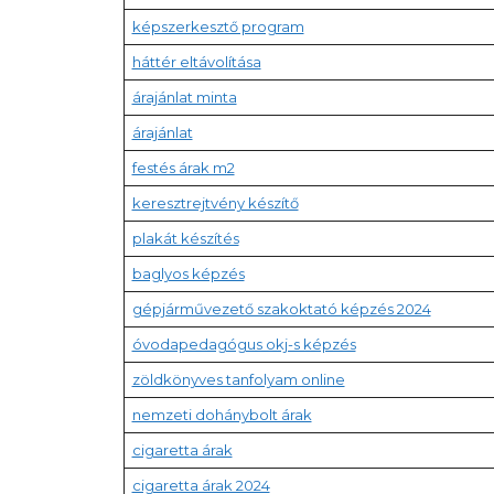
képszerkesztő program
háttér eltávolítása
árajánlat minta
árajánlat
festés árak m2
keresztrejtvény készítő
plakát készítés
baglyos képzés
gépjárművezető szakoktató képzés 2024
óvodapedagógus okj-s képzés
zöldkönyves tanfolyam online
nemzeti dohánybolt árak
cigaretta árak
cigaretta árak 2024