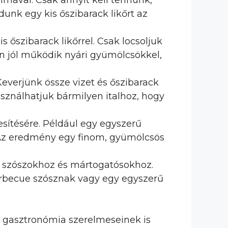
lmával. Csak annyit kell tennünk,
unk egy kis őszibarack likőrt az
őszibarack likőrrel. Csak locsoljuk
sen jól működik nyári gyümölcsökkel,
Keverjünk össze vizet és őszibarack
sználhatjuk bármilyen italhoz, hogy
sítésére. Például egy egyszerű
. Az eredmény egy finom, gyümölcsös
e szószokhoz és mártogatósokhoz.
arbecue szósznak vagy egy egyszerű
a gasztronómia szerelmeseinek is