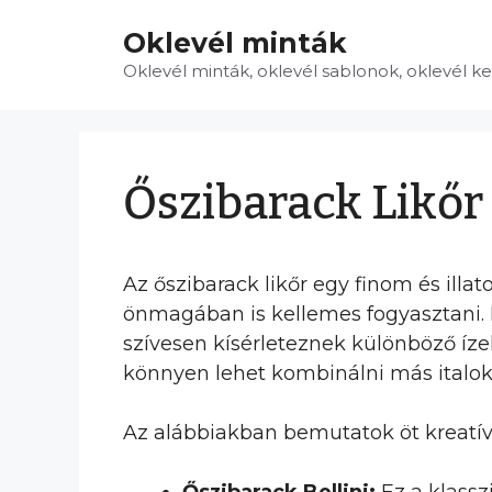
Kilépés
Oklevél minták
a
tartalomba
Oklevél minták, oklevél sablonok, oklevél k
Őszibarack Likőr
Az őszibarack likőr egy finom és illa
önmagában is kellemes fogyasztani. 
szívesen kísérleteznek különböző íze
könnyen lehet kombinálni más italokk
Az alábbiakban bemutatok öt kreatív