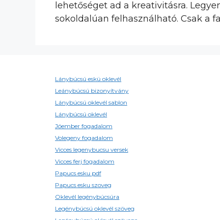
lehetőséget ad a kreativitásra. Legyen
sokoldalúan felhasználható. Csak a f
Lánybúcsú eskü oklevél
Leánybúcsú bizonyítvány
Lánybúcsú oklevél sablon
Lánybúcsú oklevél
Jóember fogadalom
Volegeny fogadalom
Vicces legenybucsu versek
Vicces ferj fogadalom
Papucs esku pdf
Papucs esku szoveg
Oklevél legénybúcsúra
Legénybúcsú oklevél szöveg