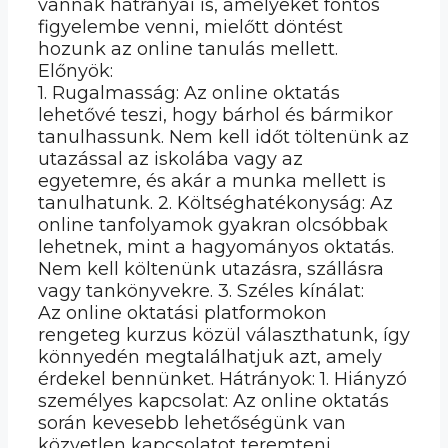
vannak hátrányai is, amelyeket fontos
figyelembe venni, mielőtt döntést
hozunk az online tanulás mellett.
Előnyök:
1. Rugalmasság: Az online oktatás
lehetővé teszi, hogy bárhol és bármikor
tanulhassunk. Nem kell időt töltenünk az
utazással az iskolába vagy az
egyetemre, és akár a munka mellett is
tanulhatunk. 2. Költséghatékonyság: Az
online tanfolyamok gyakran olcsóbbak
lehetnek, mint a hagyományos oktatás.
Nem kell költenünk utazásra, szállásra
vagy tankönyvekre. 3. Széles kínálat:
Az online oktatási platformokon
rengeteg kurzus közül választhatunk, így
könnyedén megtalálhatjuk azt, amely
érdekel bennünket. Hátrányok: 1. Hiányzó
személyes kapcsolat: Az online oktatás
során kevesebb lehetőségünk van
közvetlen kapcsolatot teremteni