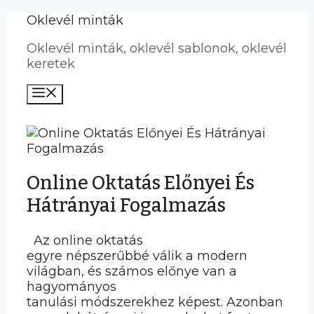
Kilépés
Oklevél minták
a
Oklevél minták, oklevél sablonok, oklevél
tartalomba
keretek
Menü
Online Oktatás Előnyei És
Hátrányai Fogalmazás
Az online oktatás
egyre népszerűbbé válik a modern
világban, és számos előnye van a
hagyományos
tanulási módszerekhez képest. Azonban