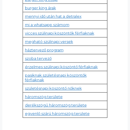
burger king árak
mennyi idő után hat a detralex
mi a whatsapp számom
vicces szülinapi köszöntők férfiaknak
megható szülinapi versek
háztervező program
szoba tervező
érzelmes szülinapi köszöntő férfiaknak
pasiknak születésnapi köszöntők
férfiaknak
születésnapi köszöntő nőknek
háromszög területe
derékszögű háromszög területe
egyenlő szárú háromszög területe