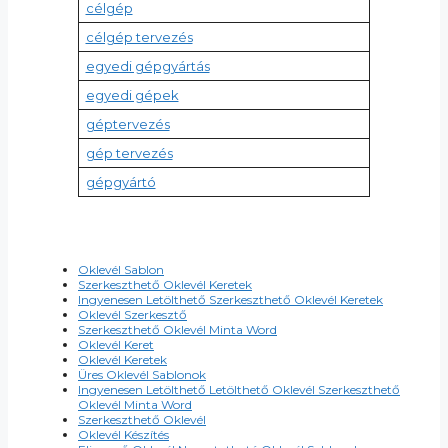
célgép
célgép tervezés
egyedi gépgyártás
egyedi gépek
géptervezés
gép tervezés
gépgyártó
Oklevél Sablon
Szerkeszthető Oklevél Keretek
Ingyenesen Letölthető Szerkeszthető Oklevél Keretek
Oklevél Szerkesztő
Szerkeszthető Oklevél Minta Word
Oklevél Keret
Oklevél Keretek
Üres Oklevél Sablonok
Ingyenesen Letölthető Letölthető Oklevél Szerkeszthető
Oklevél Minta Word
Szerkeszthető Oklevél
Oklevél Készítés