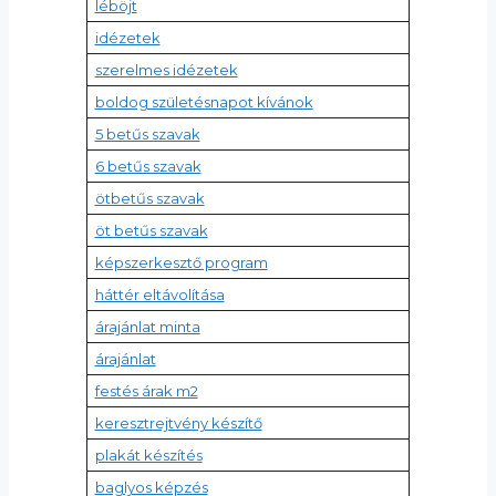
léböjt
idézetek
szerelmes idézetek
boldog születésnapot kívánok
5 betűs szavak
6 betűs szavak
ötbetűs szavak
öt betűs szavak
képszerkesztő program
háttér eltávolítása
árajánlat minta
árajánlat
festés árak m2
keresztrejtvény készítő
plakát készítés
baglyos képzés