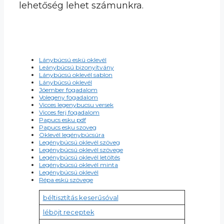
lehetőség lehet számunkra.
Lánybúcsú eskü oklevél
Leánybúcsú bizonyítvány
Lánybúcsú oklevél sablon
Lánybúcsú oklevél
Jóember fogadalom
Volegeny fogadalom
Vicces legenybucsu versek
Vicces ferj fogadalom
Papucs esku pdf
Papucs esku szoveg
Oklevél legénybúcsúra
Legénybúcsú oklevél szöveg
Legénybúcsú oklevél szövege
Legénybúcsú oklevél letöltés
Legénybúcsú oklevél minta
Legénybúcsú oklevél
Répa eskü szövege
béltisztítás keserűsóval
léböjt receptek