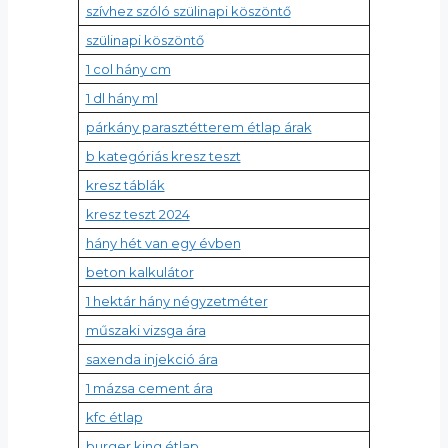
szívhez szóló szülinapi köszöntő
szülinapi köszöntő
1 col hány cm
1 dl hány ml
párkány parasztétterem étlap árak
b kategóriás kresz teszt
kresz táblák
kresz teszt 2024
hány hét van egy évben
beton kalkulátor
1 hektár hány négyzetméter
műszaki vizsga ára
saxenda injekció ára
1 mázsa cement ára
kfc étlap
burger king étlap