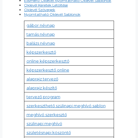
Elismerő Oklevél Nyomtatható Oklevél Sablonok
Oklevél Keretek Letöltése
Oklevél Szövegek
Nyomtatható Oklevél Sablonok
gábor névnap
tamás névnap
balázs névnap
képszerkesztő
online képszerkesztő
képszerkesztő online
alaprajz tervező
alaprajz készítő
tervező program
szerkeszthető szülinapi meghívó sablon
meghívó szerkesztő
szülinapi meghívó
születésnapi köszöntő