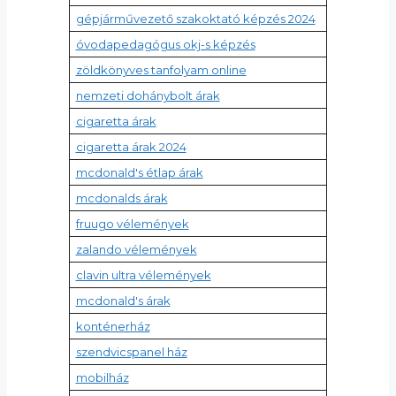
gépjárművezető szakoktató képzés 2024
óvodapedagógus okj-s képzés
zöldkönyves tanfolyam online
nemzeti dohánybolt árak
cigaretta árak
cigaretta árak 2024
mcdonald's étlap árak
mcdonalds árak
fruugo vélemények
zalando vélemények
clavin ultra vélemények
mcdonald's árak
konténerház
szendvicspanel ház
mobilház