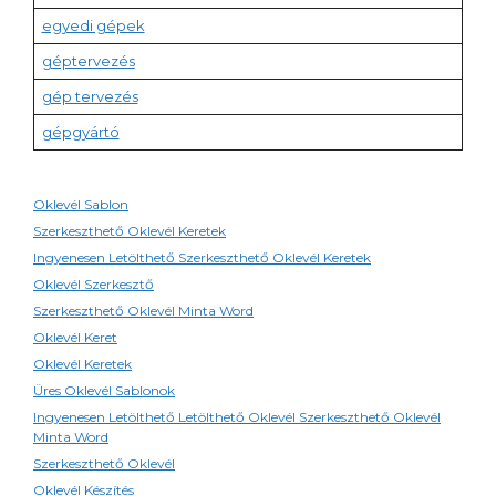
egyedi gépek
géptervezés
gép tervezés
gépgyártó
Oklevél Sablon
Szerkeszthető Oklevél Keretek
Ingyenesen Letölthető Szerkeszthető Oklevél Keretek
Oklevél Szerkesztő
Szerkeszthető Oklevél Minta Word
Oklevél Keret
Oklevél Keretek
Üres Oklevél Sablonok
Ingyenesen Letölthető Letölthető Oklevél Szerkeszthető Oklevél
Minta Word
Szerkeszthető Oklevél
Oklevél Készítés