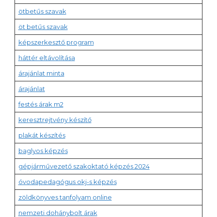
ötbetűs szavak
öt betűs szavak
képszerkesztő program
háttér eltávolítása
árajánlat minta
árajánlat
festés árak m2
keresztrejtvény készítő
plakát készítés
baglyos képzés
gépjárművezető szakoktató képzés 2024
óvodapedagógus okj-s képzés
zöldkönyves tanfolyam online
nemzeti dohánybolt árak