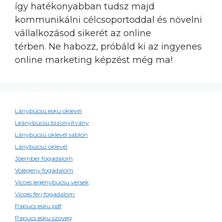
így hatékonyabban tudsz majd
kommunikálni célcsoportoddal és növelni
vállalkozásod sikerét az online
térben. Ne habozz, próbáld ki az ingyenes
online marketing képzést még ma!
Lánybúcsú eskü oklevél
Leánybúcsú bizonyítvány
Lánybúcsú oklevél sablon
Lánybúcsú oklevél
Jóember fogadalom
Volegeny fogadalom
Vicces legenybucsu versek
Vicces ferj fogadalom
Papucs esku pdf
Papucs esku szoveg