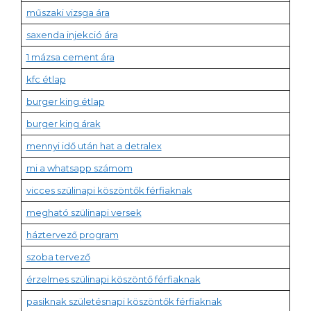
műszaki vizsga ára
saxenda injekció ára
1 mázsa cement ára
kfc étlap
burger king étlap
burger king árak
mennyi idő után hat a detralex
mi a whatsapp számom
vicces szülinapi köszöntők férfiaknak
megható szülinapi versek
háztervező program
szoba tervező
érzelmes szülinapi köszöntő férfiaknak
pasiknak születésnapi köszöntők férfiaknak