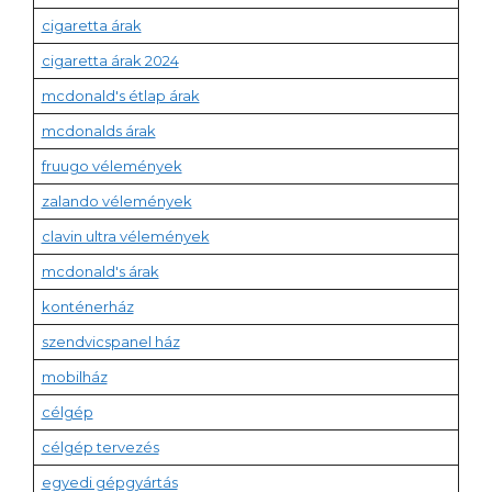
cigaretta árak
cigaretta árak 2024
mcdonald's étlap árak
mcdonalds árak
fruugo vélemények
zalando vélemények
clavin ultra vélemények
mcdonald's árak
konténerház
szendvicspanel ház
mobilház
célgép
célgép tervezés
egyedi gépgyártás