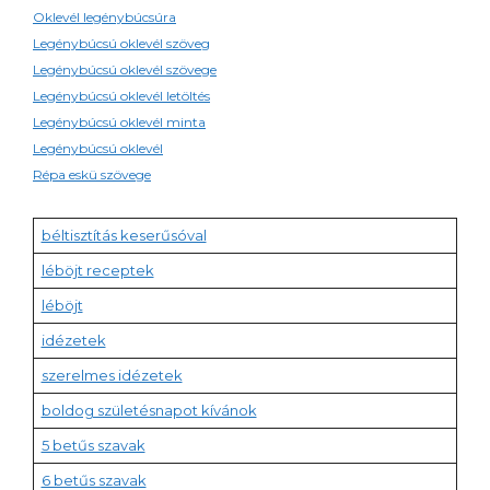
Oklevél legénybúcsúra
Legénybúcsú oklevél szöveg
Legénybúcsú oklevél szövege
Legénybúcsú oklevél letöltés
Legénybúcsú oklevél minta
Legénybúcsú oklevél
Répa eskü szövege
béltisztítás keserűsóval
léböjt receptek
léböjt
idézetek
szerelmes idézetek
boldog születésnapot kívánok
5 betűs szavak
6 betűs szavak