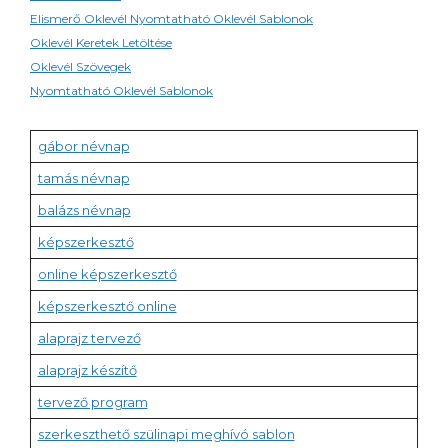
Elismerő Oklevél Nyomtatható Oklevél Sablonok
Oklevél Keretek Letöltése
Oklevél Szövegek
Nyomtatható Oklevél Sablonok
gábor névnap
tamás névnap
balázs névnap
képszerkesztő
online képszerkesztő
képszerkesztő online
alaprajz tervező
alaprajz készítő
tervező program
szerkeszthető szülinapi meghívó sablon