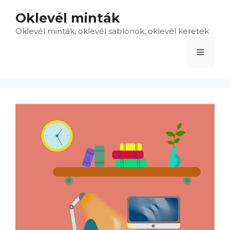
Kilépés
Oklevél minták
a
Oklevél minták, oklevél sablonok, oklevél keretek
tartalomba
Menü