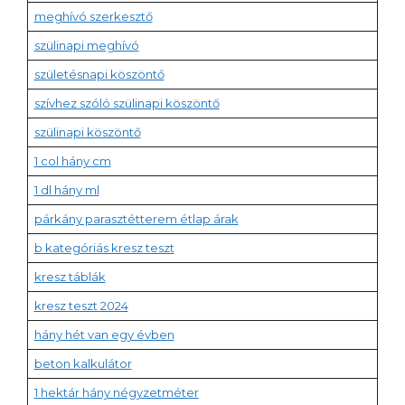
meghívó szerkesztő
szülinapi meghívó
születésnapi köszöntő
szívhez szóló szülinapi köszöntő
szülinapi köszöntő
1 col hány cm
1 dl hány ml
párkány parasztétterem étlap árak
b kategóriás kresz teszt
kresz táblák
kresz teszt 2024
hány hét van egy évben
beton kalkulátor
1 hektár hány négyzetméter