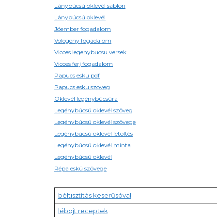
Lánybúcsú oklevél sablon
Lánybúcsú oklevél
Jóember fogadalom
Volegeny fogadalom
Vicces legenybucsu versek
Vicces ferj fogadalom
Papucs esku pdf
Papucs esku szoveg
Oklevél legénybúcsúra
Legénybúcsú oklevél szöveg
Legénybúcsú oklevél szövege
Legénybúcsú oklevél letöltés
Legénybúcsú oklevél minta
Legénybúcsú oklevél
Répa eskü szövege
béltisztítás keserűsóval
léböjt receptek