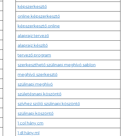
képszerkesztő
online képszerkesztő
képszerkesztő online
alaprajz tervező
alaprajz készítő
tervező program
szerkeszthető szülinapi meghívó sablon
meghívó szerkesztő
szülinapi meghívó
születésnapi köszöntő
szívhez szóló szülinapi köszöntő
szülinapi köszöntő
1 col hány cm
1 dl hány ml