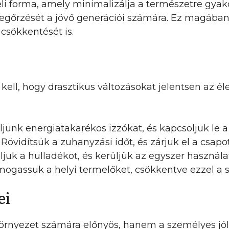
eli forma, amely minimalizálja a természetre gya
gőrzését a jövő generációi számára. Ez magában f
csökkentését is.
 kell, hogy drasztikus változásokat jelentsen az 
junk energiatakarékos izzókat, és kapcsoljuk le a 
Rövidítsük a zuhanyzási időt, és zárjuk el a csap
ljuk a hulladékot, és kerüljük az egyszer haszná
ogassuk a helyi termelőket, csökkentve ezzel a sz
ei
rnyezet számára előnyös, hanem a személyes jólé