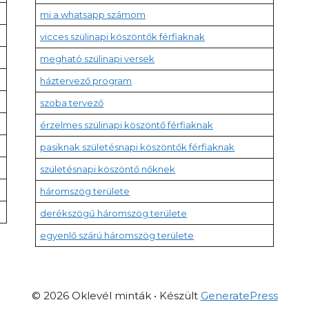
mi a whatsapp számom
vicces szülinapi köszöntők férfiaknak
megható szülinapi versek
háztervező program
szoba tervező
érzelmes szülinapi köszöntő férfiaknak
pasiknak születésnapi köszöntők férfiaknak
születésnapi köszöntő nőknek
háromszög területe
derékszögű háromszög területe
egyenlő szárú háromszög területe
© 2026 Oklevél minták
• Készült
GeneratePress