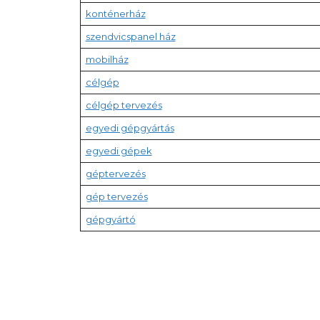
konténerház
szendvicspanel ház
mobilház
célgép
célgép tervezés
egyedi gépgyártás
egyedi gépek
géptervezés
gép tervezés
gépgyártó