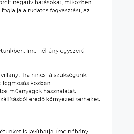
korolt negatív hatásokat, miközben
oglalja a tudatos fogyasztást, az
életünkben. Íme néhány egyszerű
villanyt, ha nincs rá szükségünk.
ot fogmosás közben.
latos műanyagok használatát.
állításból eredő környezeti terheket.
tünket is javíthatja. Íme néhány