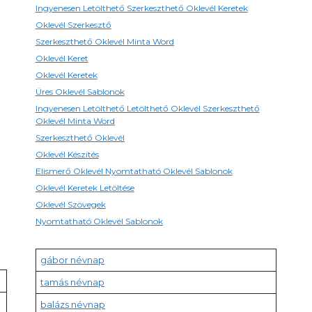
Ingyenesen Letölthető Szerkeszthető Oklevél Keretek
Oklevél Szerkesztő
Szerkeszthető Oklevél Minta Word
Oklevél Keret
Oklevél Keretek
Üres Oklevél Sablonok
Ingyenesen Letölthető Letölthető Oklevél Szerkeszthető
Oklevél Minta Word
Szerkeszthető Oklevél
Oklevél Készítés
Elismerő Oklevél Nyomtatható Oklevél Sablonok
Oklevél Keretek Letöltése
Oklevél Szövegek
Nyomtatható Oklevél Sablonok
gábor névnap
tamás névnap
balázs névnap