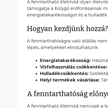
A fenntartható életmód olyan életvit
támogatja a bolygó erőforrásainak me
energiatakarékosságot és a hulladék 
Hogyan kezdjünk hozzá?
A fenntarthatóságra való átállás nem
lépés, amelyekkel elindulhatunk:
Energiatakarékosság:
Használ
Vízfelhasználás csökkentése:
Hulladékcsökkentés:
Szelektá
Helyi termékek vásárlása:
Tám
A fenntarthatóság előny
A fenntartható életmód nemcsak a kö