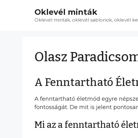
Kilépés
Oklevél minták
a
tartalomba
Oklevél minták, oklevél sablonok, oklevél k
Olasz Paradicsom
A Fenntartható Élet
A fenntartható életmód egyre népsze
fontosságát. De mit is jelent ponto
Mi az a fenntartható éle