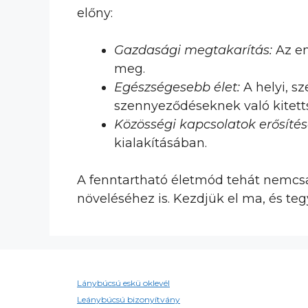
előny:
Gazdasági megtakarítás:
Az en
meg.
Egészségesebb élet:
A helyi, sz
szennyeződéseknek való kitett
Közösségi kapcsolatok erősítés
kialakításában.
A fenntartható életmód tehát nemcs
növeléséhez is. Kezdjük el ma, és teg
Lánybúcsú eskü oklevél
Leánybúcsú bizonyítvány