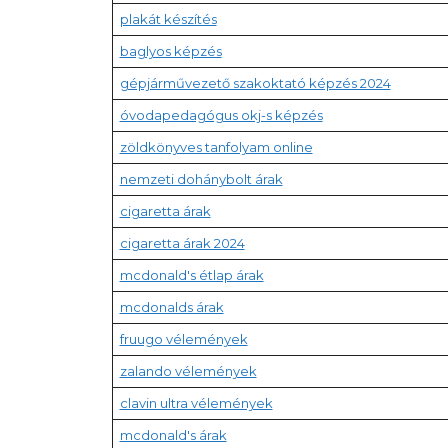
plakát készítés
baglyos képzés
gépjárművezető szakoktató képzés 2024
óvodapedagógus okj-s képzés
zöldkönyves tanfolyam online
nemzeti dohánybolt árak
cigaretta árak
cigaretta árak 2024
mcdonald's étlap árak
mcdonalds árak
fruugo vélemények
zalando vélemények
clavin ultra vélemények
mcdonald's árak