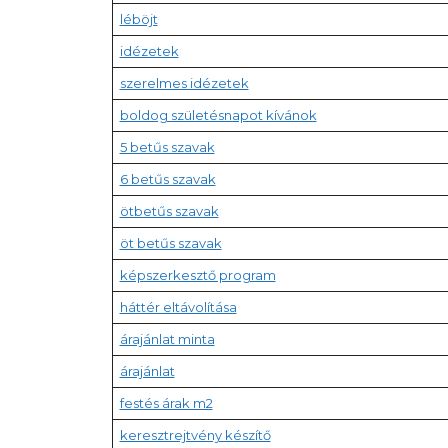
léböjt
idézetek
szerelmes idézetek
boldog születésnapot kívánok
5 betűs szavak
6 betűs szavak
ötbetűs szavak
öt betűs szavak
képszerkesztő program
háttér eltávolítása
árajánlat minta
árajánlat
festés árak m2
keresztrejtvény készítő