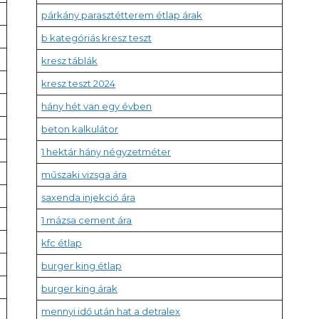
párkány parasztétterem étlap árak
b kategóriás kresz teszt
kresz táblák
kresz teszt 2024
hány hét van egy évben
beton kalkulátor
1 hektár hány négyzetméter
műszaki vizsga ára
saxenda injekció ára
1 mázsa cement ára
kfc étlap
burger king étlap
burger king árak
mennyi idő után hat a detralex