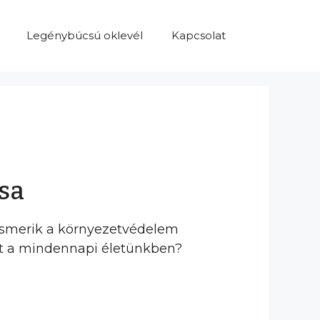
Legénybúcsú oklevél
Kapcsolat
sa
lismerik a környezetvédelem
azt a mindennapi életünkben?