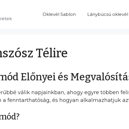
Oklevél Sablon
Lánybúcsú oklevél
eretek
szósz Télire
mód Előnyei és Megvalósítá
rűbbé válik napjainkban, ahogy egyre többen fe
san a fenntarthatóság, és hogyan alkalmazhatjuk 
tmód?