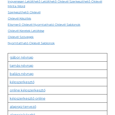
Ingyenesen Letölthető Letölthető Oklevél Szerkeszthető Oklevél
Minta Word
Szerkeszthető Oklevél
Oklevél Készítés
Elismerő Oklevél Nyomtatható Oklevél Sablonok
Oklevél Keretek Letöltése
Oklevél Szövegek
Nyomtatható Oklevél Sablonok
gábor névnap
tamás névnap
balázs névnap
képszerkesztő
online képszerkesztő
képszerkesztő online
alaprajz tervező
alaprajz készítő