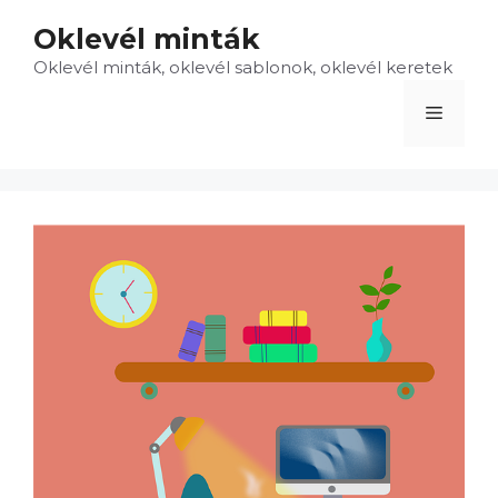
Kilépés
Oklevél minták
a
Oklevél minták, oklevél sablonok, oklevél keretek
tartalomba
Menü