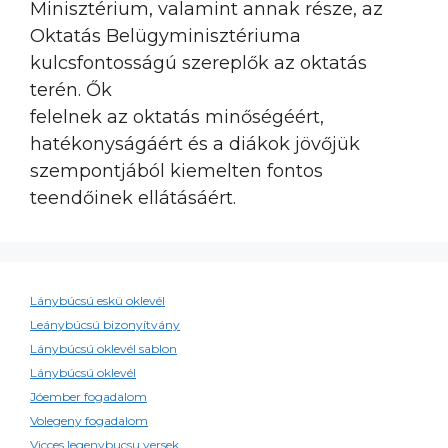
Minisztérium, valamint annak része, az
Oktatás Belügyminisztériuma
kulcsfontosságú szereplők az oktatás
terén. Ők
felelnek az oktatás minőségéért,
hatékonyságáért és a diákok jövőjük
szempontjából kiemelten fontos
teendőinek ellátásáért.
Lánybúcsú eskü oklevél
Leánybúcsú bizonyítvány
Lánybúcsú oklevél sablon
Lánybúcsú oklevél
Jóember fogadalom
Volegeny fogadalom
Vicces legenybucsu versek