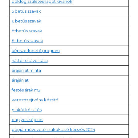
boldog születésnapot kívánok
5 betűs szavak
6 betűs szavak
ötbetűs szavak
öt betűs szavak
képszerkesztő program
háttér eltávolítása
árajánlat minta
árajánlat
festés árak m2
keresztrejtvény készítő
plakát készítés
baglyos képzés
gépjárművezető szakoktató képzés 2024