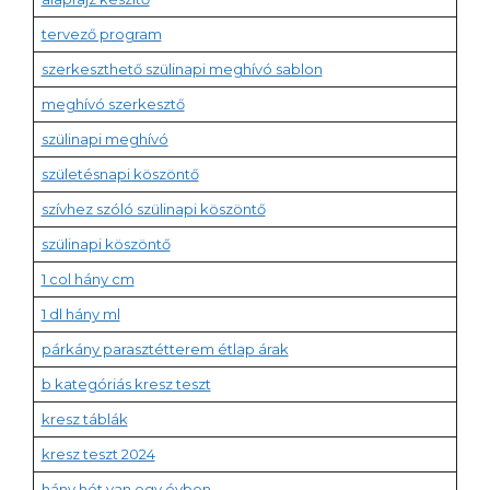
tervező program
szerkeszthető szülinapi meghívó sablon
meghívó szerkesztő
szülinapi meghívó
születésnapi köszöntő
szívhez szóló szülinapi köszöntő
szülinapi köszöntő
1 col hány cm
1 dl hány ml
párkány parasztétterem étlap árak
b kategóriás kresz teszt
kresz táblák
kresz teszt 2024
hány hét van egy évben