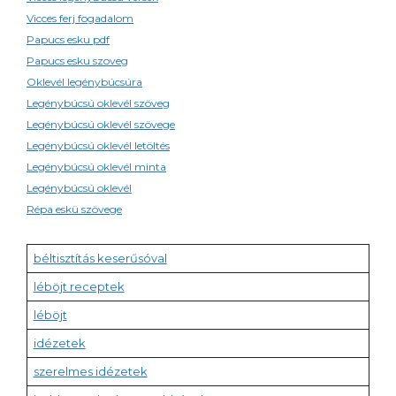
Vicces ferj fogadalom
Papucs esku pdf
Papucs esku szoveg
Oklevél legénybúcsúra
Legénybúcsú oklevél szöveg
Legénybúcsú oklevél szövege
Legénybúcsú oklevél letöltés
Legénybúcsú oklevél minta
Legénybúcsú oklevél
Répa eskü szövege
béltisztítás keserűsóval
léböjt receptek
léböjt
idézetek
szerelmes idézetek