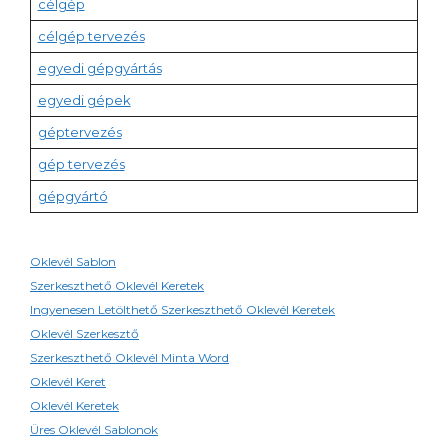
célgép
célgép tervezés
egyedi gépgyártás
egyedi gépek
géptervezés
gép tervezés
gépgyártó
Oklevél Sablon
Szerkeszthető Oklevél Keretek
Ingyenesen Letölthető Szerkeszthető Oklevél Keretek
Oklevél Szerkesztő
Szerkeszthető Oklevél Minta Word
Oklevél Keret
Oklevél Keretek
Üres Oklevél Sablonok