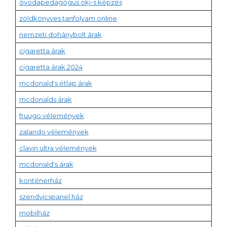
óvodapedagógus okj-s képzés
zöldkönyves tanfolyam online
nemzeti dohánybolt árak
cigaretta árak
cigaretta árak 2024
mcdonald's étlap árak
mcdonalds árak
fruugo vélemények
zalando vélemények
clavin ultra vélemények
mcdonald's árak
konténerház
szendvicspanel ház
mobilház