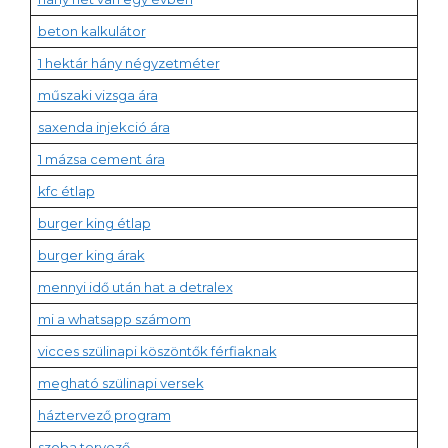
beton kalkulátor
1 hektár hány négyzetméter
műszaki vizsga ára
saxenda injekció ára
1 mázsa cement ára
kfc étlap
burger king étlap
burger king árak
mennyi idő után hat a detralex
mi a whatsapp számom
vicces szülinapi köszöntők férfiaknak
megható szülinapi versek
háztervező program
szoba tervező