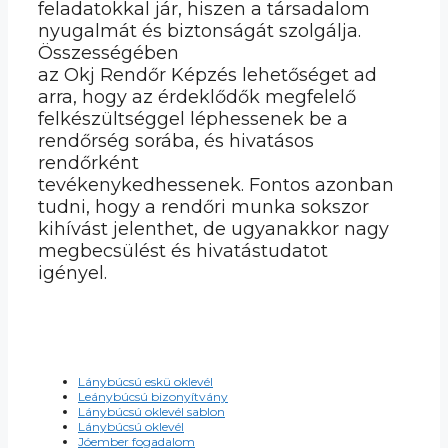
feladatokkal jár, hiszen a társadalom
nyugalmát és biztonságát szolgálja.
Összességében
az Okj Rendőr Képzés lehetőséget ad
arra, hogy az érdeklődők megfelelő
felkészültséggel léphessenek be a
rendőrség sorába, és hivatásos
rendőrként
tevékenykedhessenek. Fontos azonban
tudni, hogy a rendőri munka sokszor
kihívást jelenthet, de ugyanakkor nagy
megbecsülést és hivatástudatot
igényel.
Lánybúcsú eskü oklevél
Leánybúcsú bizonyítvány
Lánybúcsú oklevél sablon
Lánybúcsú oklevél
Jóember fogadalom