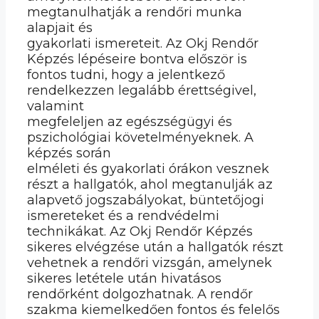
megtanulhatják a rendőri munka
alapjait és
gyakorlati ismereteit. Az Okj Rendőr
Képzés lépéseire bontva először is
fontos tudni, hogy a jelentkező
rendelkezzen legalább érettségivel,
valamint
megfeleljen az egészségügyi és
pszichológiai követelményeknek. A
képzés során
elméleti és gyakorlati órákon vesznek
részt a hallgatók, ahol megtanulják az
alapvető jogszabályokat, büntetőjogi
ismereteket és a rendvédelmi
technikákat. Az Okj Rendőr Képzés
sikeres elvégzése után a hallgatók részt
vehetnek a rendőri vizsgán, amelynek
sikeres letétele után hivatásos
rendőrként dolgozhatnak. A rendőr
szakma kiemelkedően fontos és felelős