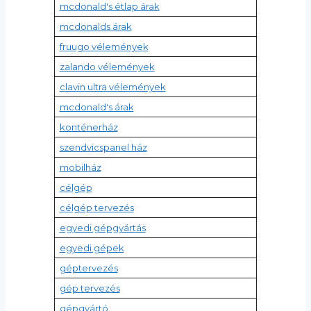
mcdonald's étlap árak
mcdonalds árak
fruugo vélemények
zalando vélemények
clavin ultra vélemények
mcdonald's árak
konténerház
szendvicspanel ház
mobilház
célgép
célgép tervezés
egyedi gépgyártás
egyedi gépek
géptervezés
gép tervezés
gépgyártó