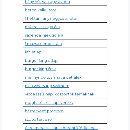
hány hét van egy évben
beton kalkulátor
1 hektár hány négyzetméter
műszaki vizsga ára
saxenda injekció ára
1 mázsa cement ára
kfc étlap
burger king étlap
burger king árak
mennyi idő után hat a detralex
mi a whatsapp számom
vicces szülinapi köszöntők férfiaknak
megható szülinapi versek
háztervező program
szoba tervező
érzelmes szülinapi köszöntő férfiaknak