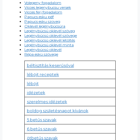
Volegeny fogadalom
Vicces legenybucsu versek
Vicces ferj fogadalom
Papucs esku pdf
Papucs esku szoveg
Oklevél legénybúcsúra
Legénybúcsú oklevél szöveg
Legénybúcsú oklevél szövege
Legénybúcsú oklevél letöltés
Legénybúcsú oklevél minta
Legénybúcsú oklevél
Répa eskü szövege
béltisztítás keserűsóval
léböjt receptek
léböjt
idézetek
szerelmes idézetek
boldog születésnapot kívánok
5 betűs szavak
6 betűs szavak
ötbetűs szavak