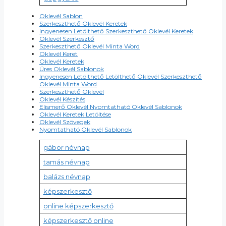
Oklevél Sablon
Szerkeszthető Oklevél Keretek
Ingyenesen Letölthető Szerkeszthető Oklevél Keretek
Oklevél Szerkesztő
Szerkeszthető Oklevél Minta Word
Oklevél Keret
Oklevél Keretek
Üres Oklevél Sablonok
Ingyenesen Letölthető Letölthető Oklevél Szerkeszthető
Oklevél Minta Word
Szerkeszthető Oklevél
Oklevél Készítés
Elismerő Oklevél Nyomtatható Oklevél Sablonok
Oklevél Keretek Letöltése
Oklevél Szövegek
Nyomtatható Oklevél Sablonok
gábor névnap
tamás névnap
balázs névnap
képszerkesztő
online képszerkesztő
képszerkesztő online