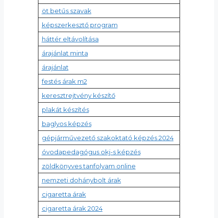
öt betűs szavak
képszerkesztő program
háttér eltávolítása
árajánlat minta
árajánlat
festés árak m2
keresztrejtvény készítő
plakát készítés
baglyos képzés
gépjárművezető szakoktató képzés 2024
óvodapedagógus okj-s képzés
zöldkönyves tanfolyam online
nemzeti dohánybolt árak
cigaretta árak
cigaretta árak 2024