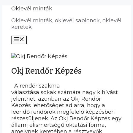
Kilépés
Oklevél minták
a
Oklevél minták, oklevél sablonok, oklevél
tartalomba
keretek
Menü
Okj Rendőr Képzés
A rendőr szakma
választása sokak számára nagy kihívást
jelenthet, azonban az Okj Rendőr
Képzés lehetőséget ad arra, hogy a
leendő rendőrök megfelelő képzésben
részesüljenek. Az Okj Rendőr Képzés egy
állami elismertségű oktatási forma,
amelynek keretében a résztvevők