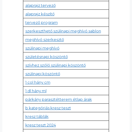
alaprajz tervező
alaprajz készítő
tervező program
szerkeszthető szülinapi meghívó sablon
meghívó szerkesztő
szülinapi meghívó
születésnapi köszöntő
szívhez szóló szülinapi köszöntő
szülinapi köszöntő
1 col hány cm
1 dl hány ml
párkány parasztétterem étlap árak
b kategóriás kresz teszt
kresz táblák
kresz teszt 2024