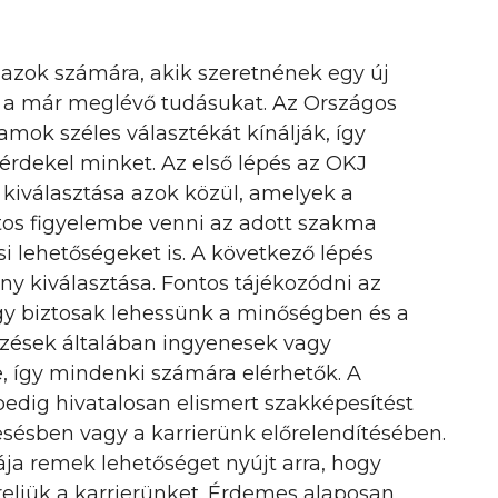
dazok számára, akik szeretnének egy új
i a már meglévő tudásukat. Az Országos
mok széles választékát kínálják, így
 érdekel minket. Az első lépés az OKJ
 kiválasztása azok közül, amelyek a
os figyelembe venni az adott szakma
si lehetőségeket is. A következő lépés
ny kiválasztása. Fontos tájékozódni az
ogy biztosak lehessünk a minőségben és a
pzések általában ingyenesek vagy
 így mindenki számára elérhetők. A
edig hivatalosan elismert szakképesítést
ésben vagy a karrierünk előrelendítésében.
ja remek lehetőséget nyújt arra, hogy
reljük a karrierünket. Érdemes alaposan