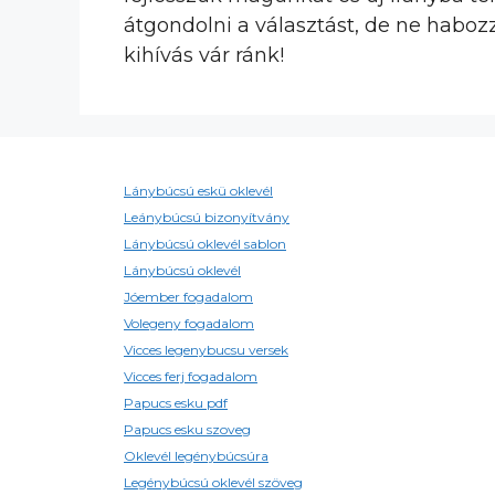
átgondolni a választást, de ne haboz
kihívás vár ránk!
Lánybúcsú eskü oklevél
Leánybúcsú bizonyítvány
Lánybúcsú oklevél sablon
Lánybúcsú oklevél
Jóember fogadalom
Volegeny fogadalom
Vicces legenybucsu versek
Vicces ferj fogadalom
Papucs esku pdf
Papucs esku szoveg
Oklevél legénybúcsúra
Legénybúcsú oklevél szöveg