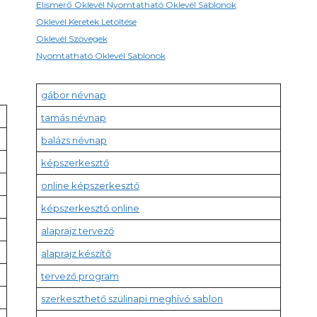
Elismerő Oklevél Nyomtatható Oklevél Sablonok
Oklevél Keretek Letöltése
Oklevél Szövegek
Nyomtatható Oklevél Sablonok
gábor névnap
tamás névnap
balázs névnap
képszerkesztő
online képszerkesztő
képszerkesztő online
alaprajz tervező
alaprajz készítő
tervező program
szerkeszthető szülinapi meghívó sablon