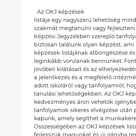
Az OKJ képzések
listája egy nagyszerű lehetőség min
szakmát megtanulni vagy fejleszten
Képzési Jegyzékben szereplő tanfolya
biztosan találunk olyan képzést, ami
képzések listájának átböngészése és
leginkább vonzanak bennünket. Font
jövőbeli kilátásait és az elhelyezkedé
a jelentkezés és a megfelelő intézmé
adott iskoláról vagy tanfolyamról, h
tanulási lehetőségekben. Az OKJ ké
kedvezményes áron vehetők igénybe,
tanfolyamok sikeres elvégzése után p
kapunk, amely segíthet a munkakeres
Összességében az OKJ képzések listá
fejlesszük magunkat és új irányba te