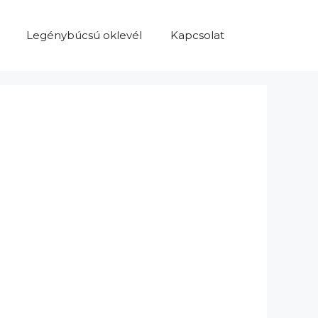
Legénybúcsú oklevél
Kapcsolat