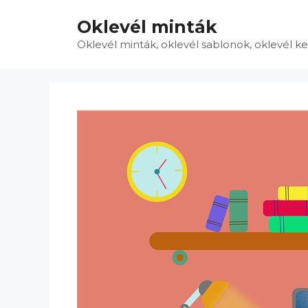
Kilépés
Oklevél minták
a
tartalomba
Oklevél minták, oklevél sablonok, oklevél k