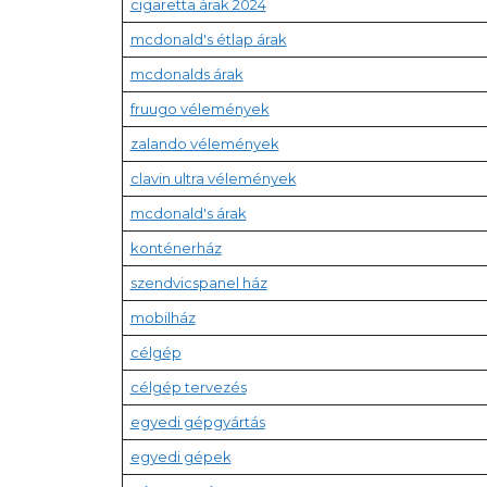
cigaretta árak 2024
mcdonald's étlap árak
mcdonalds árak
fruugo vélemények
zalando vélemények
clavin ultra vélemények
mcdonald's árak
konténerház
szendvicspanel ház
mobilház
célgép
célgép tervezés
egyedi gépgyártás
egyedi gépek