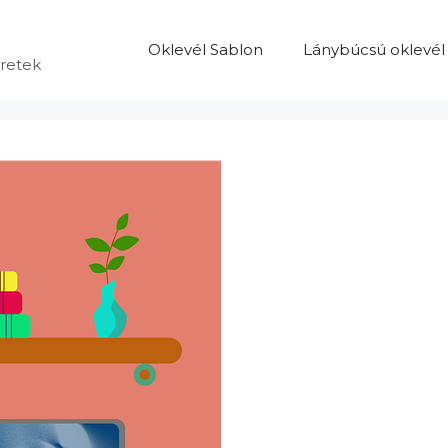
Oklevél Sablon
Lánybúcsú oklevél
eretek