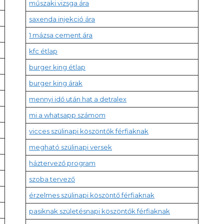
műszaki vizsga ára
saxenda injekció ára
1 mázsa cement ára
kfc étlap
burger king étlap
burger king árak
mennyi idő után hat a detralex
mi a whatsapp számom
vicces szülinapi köszöntők férfiaknak
megható szülinapi versek
háztervező program
szoba tervező
érzelmes szülinapi köszöntő férfiaknak
pasiknak születésnapi köszöntők férfiaknak