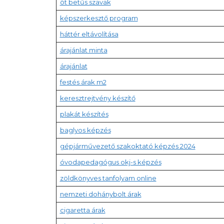
öt betűs szavak
képszerkesztő program
háttér eltávolítása
árajánlat minta
árajánlat
festés árak m2
keresztrejtvény készítő
plakát készítés
baglyos képzés
gépjárművezető szakoktató képzés 2024
óvodapedagógus okj-s képzés
zöldkönyves tanfolyam online
nemzeti dohánybolt árak
cigaretta árak