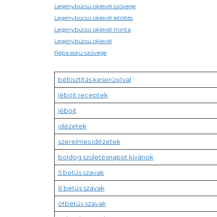
Legénybúcsú oklevél szövege
Legénybúcsú oklevél letöltés
Legénybúcsú oklevél minta
Legénybúcsú oklevél
Répa eskü szövege
béltisztítás keserűsóval
léböjt receptek
léböjt
idézetek
szerelmes idézetek
boldog születésnapot kívánok
5 betűs szavak
6 betűs szavak
ötbetűs szavak