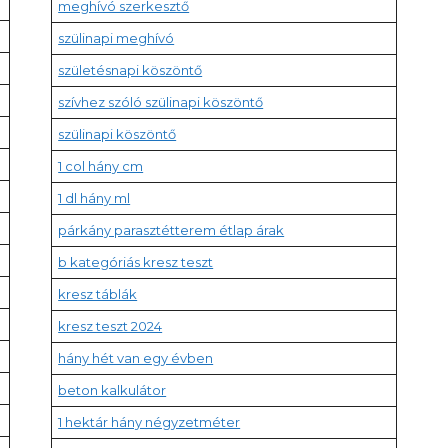
meghívó szerkesztő
szülinapi meghívó
születésnapi köszöntő
szívhez szóló szülinapi köszöntő
szülinapi köszöntő
1 col hány cm
1 dl hány ml
párkány parasztétterem étlap árak
b kategóriás kresz teszt
kresz táblák
kresz teszt 2024
hány hét van egy évben
beton kalkulátor
1 hektár hány négyzetméter