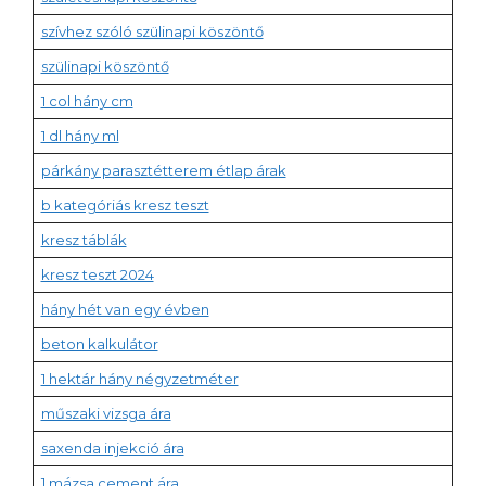
szívhez szóló szülinapi köszöntő
szülinapi köszöntő
1 col hány cm
1 dl hány ml
párkány parasztétterem étlap árak
b kategóriás kresz teszt
kresz táblák
kresz teszt 2024
hány hét van egy évben
beton kalkulátor
1 hektár hány négyzetméter
műszaki vizsga ára
saxenda injekció ára
1 mázsa cement ára