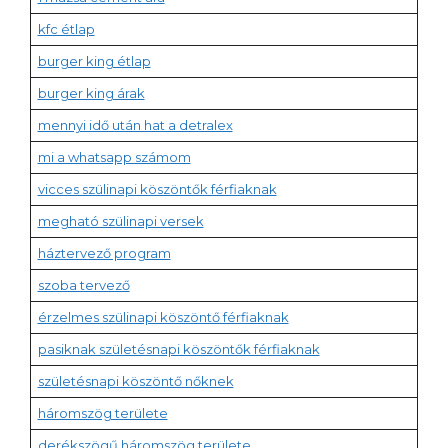
kfc étlap
burger king étlap
burger king árak
mennyi idő után hat a detralex
mi a whatsapp számom
vicces szülinapi köszöntők férfiaknak
megható szülinapi versek
háztervező program
szoba tervező
érzelmes szülinapi köszöntő férfiaknak
pasiknak születésnapi köszöntők férfiaknak
születésnapi köszöntő nőknek
háromszög területe
derékszögű háromszög területe