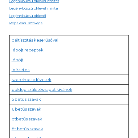
Legénybúcsú oklevél letöltés
Legénybúcsú oklevél minta
Legénybúcsú oklevél
Répa eskü szövege
béltisztítás keserűsóval
léböjt receptek
léböjt
idézetek
szerelmes idézetek
boldog születésnapot kívánok
5 betűs szavak
6 betűs szavak
ötbetűs szavak
öt betűs szavak