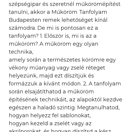
szépségipar és szeretnél műkörömépítést
tanulni, akkor a Műköröm Tanfolyam
Budapesten remek lehetőséget kínál
számodra. De mi is pontosan ez a
tanfolyam? 1. Először is, mi is az a
műköröm? A műköröm egy olyan
technika,
amely során a természetes körömre egy
vékony műanyag vagy zselé réteget
helyezünk, majd ezt díszítjük és
formázzuk a kívánt módon. 2. A tanfolyam
során elsajátíthatod a műköröm
építésének technikáit, az alapoktól kezdve
egészen a haladó szintig. Megtanulhatod,
hogyan helyezz fel sablonokat,
hogyan kezeld a zselét vagy az
akrilporokat, és hogyan díszítsd a kész