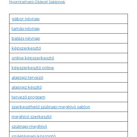
Nyomtatható Oklevél Sablonok
gábor névnap
tamás névnap
balázs névnap
képszerkesztő
online képszerkesztő
képszerkesztő online
alaprajz tervező
alaprajz készítő
tervező program
szerkeszthető szülinapi meghívó sablon
meghívó szerkesztő
szülinapi meghívó
születésnapi köszöntő