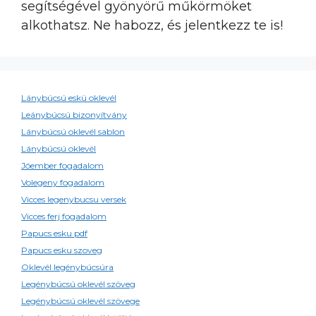
segítségével gyönyörű műkörmöket
alkothatsz. Ne habozz, és jelentkezz te is!
Lánybúcsú eskü oklevél
Leánybúcsú bizonyítvány
Lánybúcsú oklevél sablon
Lánybúcsú oklevél
Jóember fogadalom
Volegeny fogadalom
Vicces legenybucsu versek
Vicces ferj fogadalom
Papucs esku pdf
Papucs esku szoveg
Oklevél legénybúcsúra
Legénybúcsú oklevél szöveg
Legénybúcsú oklevél szövege