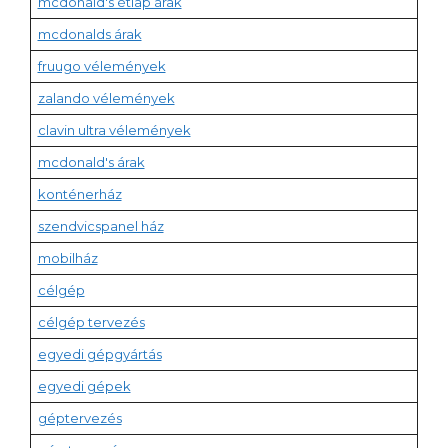
mcdonald's étlap árak
mcdonalds árak
fruugo vélemények
zalando vélemények
clavin ultra vélemények
mcdonald's árak
konténerház
szendvicspanel ház
mobilház
célgép
célgép tervezés
egyedi gépgyártás
egyedi gépek
géptervezés