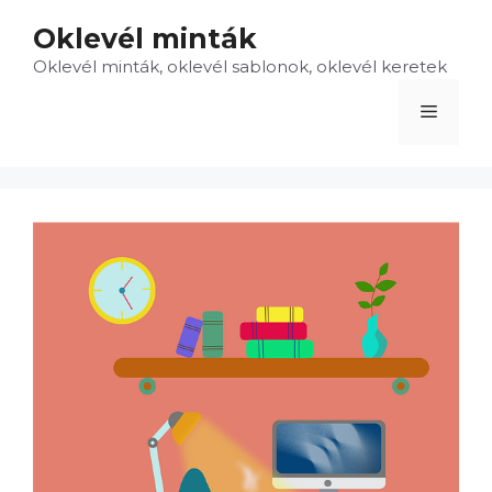
Kilépés
Oklevél minták
a
Oklevél minták, oklevél sablonok, oklevél keretek
tartalomba
Menü