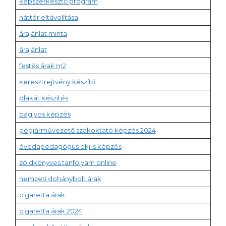
képszerkesztő program
háttér eltávolítása
árajánlat minta
árajánlat
festés árak m2
keresztrejtvény készítő
plakát készítés
baglyos képzés
gépjárművezető szakoktató képzés 2024
óvodapedagógus okj-s képzés
zöldkönyves tanfolyam online
nemzeti dohánybolt árak
cigaretta árak
cigaretta árak 2024