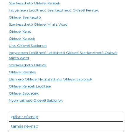
Szerkeszthető Oklevél Keretek
Ingyenesen Letölthető Szerkeszthető Oklevél Keretek
Oklevél Szerkesztő
Szerkeszthető Oklevél Minta Word
Oklevél Keret
Oklevél Keretek
Üres Oklevél Sablonok
Ingyenesen Letölthető Letölthető Oklevél Szerkeszthető Oklevél
Minta Word
Szerkeszthető Oklevél
Oklevél Készítés
Elismerő Oklevél Nyomtatható Oklevél Sablonok
Oklevél Keretek Letöltése
Oklevél Szövegek
Nyomtatható Oklevél Sablonok
gábor névnap
tamás névnap