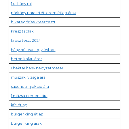
1 dl hány ml
párkány parasztétterem étlap árak
b kategóriás kresz teszt
kresz táblák
kresz teszt 2024
hány hét van egy évben
beton kalkulátor
1 hektár hány négyzetméter
műszaki vizsga ára
saxenda injekció ára
1 mázsa cement ára
kfc étlap
burger king étlap
burger king árak