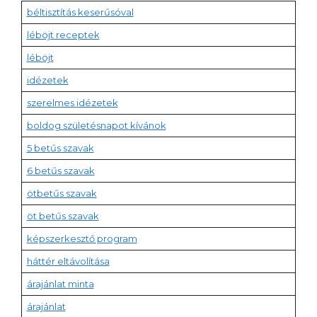
béltisztítás keserűsóval
léböjt receptek
léböjt
idézetek
szerelmes idézetek
boldog születésnapot kívánok
5 betűs szavak
6 betűs szavak
ötbetűs szavak
öt betűs szavak
képszerkesztő program
háttér eltávolítása
árajánlat minta
árajánlat