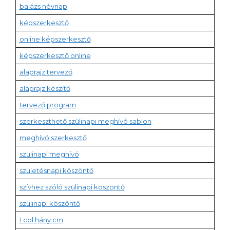
balázs névnap
képszerkesztő
online képszerkesztő
képszerkesztő online
alaprajz tervező
alaprajz készítő
tervező program
szerkeszthető szülinapi meghívó sablon
meghívó szerkesztő
szülinapi meghívó
születésnapi köszöntő
szívhez szóló szülinapi köszöntő
szülinapi köszöntő
1 col hány cm