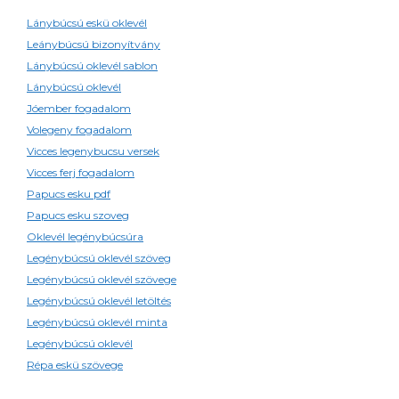
Lánybúcsú eskü oklevél
Leánybúcsú bizonyítvány
Lánybúcsú oklevél sablon
Lánybúcsú oklevél
Jóember fogadalom
Volegeny fogadalom
Vicces legenybucsu versek
Vicces ferj fogadalom
Papucs esku pdf
Papucs esku szoveg
Oklevél legénybúcsúra
Legénybúcsú oklevél szöveg
Legénybúcsú oklevél szövege
Legénybúcsú oklevél letöltés
Legénybúcsú oklevél minta
Legénybúcsú oklevél
Répa eskü szövege