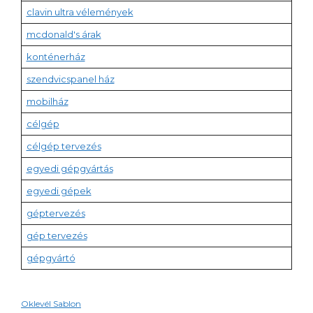
clavin ultra vélemények
mcdonald's árak
konténerház
szendvicspanel ház
mobilház
célgép
célgép tervezés
egyedi gépgyártás
egyedi gépek
géptervezés
gép tervezés
gépgyártó
Oklevél Sablon