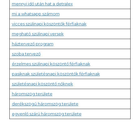
mennyi idő után hat a detralex
mi a whatsapp számom
vicces szülinapi köszöntők férfiaknak
megható szülinapi versek
háztervező program
szoba tervező
érzelmes szülinapi köszöntő férfiaknak
pasiknak születésnapi köszöntők férfiaknak
születésnapi köszöntő nőknek
háromszög területe
derékszögű háromszög területe
egyenlő szárú háromszög területe