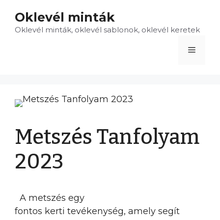
Kilépés
Oklevél minták
a
Oklevél minták, oklevél sablonok, oklevél keretek
tartalomba
Menü
Metszés Tanfolyam
2023
A metszés egy
fontos kerti tevékenység, amely segít