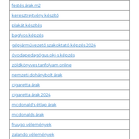
festés árak m2
keresztrejtvény készítő
plakát készítés
baglyos képzés
gépjárművezető szakoktató képzés 2024
óvodapedagógus okj-s képzés
zöldkönyves tanfolyam online
nemzeti dohánybolt árak
cigaretta árak
cigaretta árak 2024
mcdonald's étlap árak
mcdonalds árak
fruugo vélemények
zalando vélemények