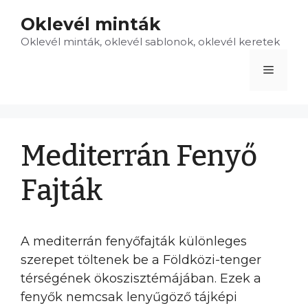
Kilépés
Oklevél minták
a
Oklevél minták, oklevél sablonok, oklevél keretek
tartalomba
Menü
Mediterrán Fenyő
Fajták
A mediterrán fenyőfajták különleges
szerepet töltenek be a Földközi-tenger
térségének ökoszisztémájában. Ezek a
fenyők nemcsak lenyűgöző tájképi