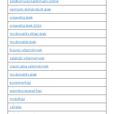
zöldkönyves tanfolyam online
nemzeti dohánybolt árak
cigaretta árak
cigaretta árak 2024
mcdonald's étlap árak
mcdonalds árak
fruugo vélemények
zalando vélemények
clavin ultra vélemények
mcdonald's árak
konténerház
szendvicspanel ház
mobilház
célgép