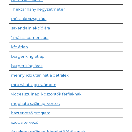
1 hektár hány négyzetméter
műszaki vizsga ára
saxenda injekció ára
1 mázsa cement ára
kfc étlap
burger king étlap
burger king árak
mennyi idő után hat a detralex
mi a whatsapp számom
vicces szülinapi köszöntők férfiaknak
megható szülinapi versek
háztervező program
szoba tervező
érzelmes szülinapi köszöntő férfiaknak