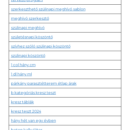
szerkeszthető szülinapi meghívó sablon
meghívó szerkesztő
szülinapi meghívó
születésnapi köszöntő
szívhez szóló szülinapi köszöntő
szülinapi köszöntő
1 col hány cm
1 dl hány ml
párkány parasztétterem étlap árak
b kategóriás kresz teszt
kresz táblák
kresz teszt 2024
hány hét van egy évben
beton kalkulátor