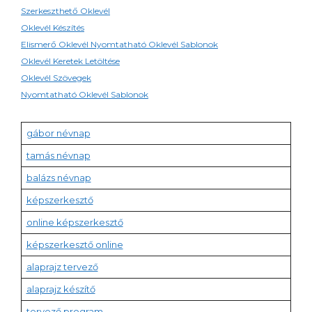
Szerkeszthető Oklevél
Oklevél Készítés
Elismerő Oklevél Nyomtatható Oklevél Sablonok
Oklevél Keretek Letöltése
Oklevél Szövegek
Nyomtatható Oklevél Sablonok
gábor névnap
tamás névnap
balázs névnap
képszerkesztő
online képszerkesztő
képszerkesztő online
alaprajz tervező
alaprajz készítő
tervező program