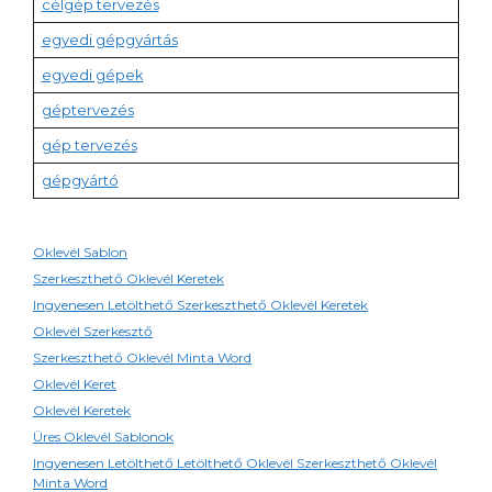
célgép tervezés
egyedi gépgyártás
egyedi gépek
géptervezés
gép tervezés
gépgyártó
Oklevél Sablon
Szerkeszthető Oklevél Keretek
Ingyenesen Letölthető Szerkeszthető Oklevél Keretek
Oklevél Szerkesztő
Szerkeszthető Oklevél Minta Word
Oklevél Keret
Oklevél Keretek
Üres Oklevél Sablonok
Ingyenesen Letölthető Letölthető Oklevél Szerkeszthető Oklevél
Minta Word