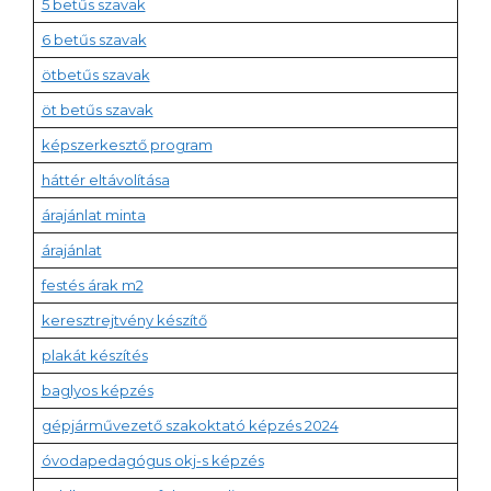
5 betűs szavak
6 betűs szavak
ötbetűs szavak
öt betűs szavak
képszerkesztő program
háttér eltávolítása
árajánlat minta
árajánlat
festés árak m2
keresztrejtvény készítő
plakát készítés
baglyos képzés
gépjárművezető szakoktató képzés 2024
óvodapedagógus okj-s képzés