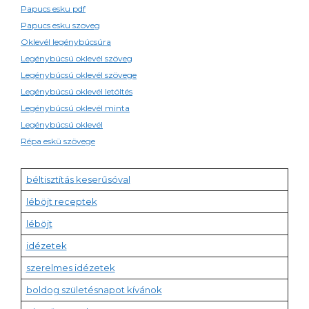
Papucs esku pdf
Papucs esku szoveg
Oklevél legénybúcsúra
Legénybúcsú oklevél szöveg
Legénybúcsú oklevél szövege
Legénybúcsú oklevél letöltés
Legénybúcsú oklevél minta
Legénybúcsú oklevél
Répa eskü szövege
béltisztítás keserűsóval
léböjt receptek
léböjt
idézetek
szerelmes idézetek
boldog születésnapot kívánok