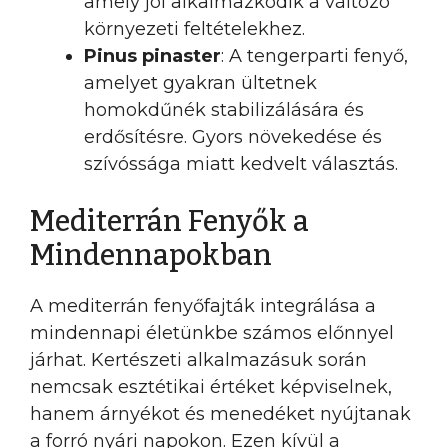
amely jól alkalmazkodik a változó
környezeti feltételekhez.
Pinus pinaster
: A tengerparti fenyő,
amelyet gyakran ültetnek
homokdűnék stabilizálására és
erdősítésre. Gyors növekedése és
szívóssága miatt kedvelt választás.
Mediterrán Fenyők a
Mindennapokban
A mediterrán fenyőfajták integrálása a
mindennapi életünkbe számos előnnyel
járhat. Kertészeti alkalmazásuk során
nemcsak esztétikai értéket képviselnek,
hanem árnyékot és menedéket nyújtanak
a forró nyári napokon. Ezen kívül a