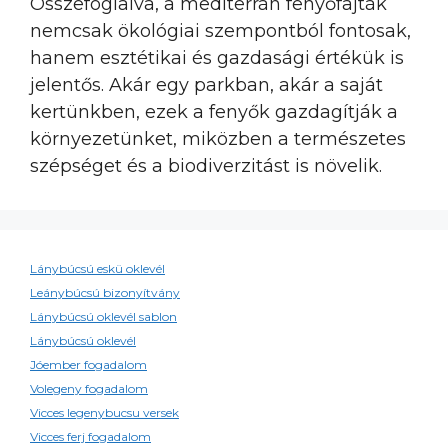
Összefoglalva, a mediterrán fenyőfajták
nemcsak ökológiai szempontból fontosak,
hanem esztétikai és gazdasági értékük is
jelentős. Akár egy parkban, akár a saját
kertünkben, ezek a fenyők gazdagítják a
környezetünket, miközben a természetes
szépséget és a biodiverzitást is növelik.
Lánybúcsú eskü oklevél
Leánybúcsú bizonyítvány
Lánybúcsú oklevél sablon
Lánybúcsú oklevél
Jóember fogadalom
Volegeny fogadalom
Vicces legenybucsu versek
Vicces ferj fogadalom