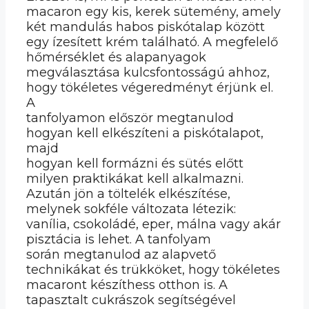
macaron egy kis, kerek sütemény, amely
két mandulás habos piskótalap között
egy ízesített krém található. A megfelelő
hőmérséklet és alapanyagok
megválasztása kulcsfontosságú ahhoz,
hogy tökéletes végeredményt érjünk el.
A
tanfolyamon először megtanulod
hogyan kell elkészíteni a piskótalapot,
majd
hogyan kell formázni és sütés előtt
milyen praktikákat kell alkalmazni.
Azután jön a töltelék elkészítése,
melynek sokféle változata létezik:
vanília, csokoládé, eper, málna vagy akár
pisztácia is lehet. A tanfolyam
során megtanulod az alapvető
technikákat és trükköket, hogy tökéletes
macaront készíthess otthon is. A
tapasztalt cukrászok segítségével