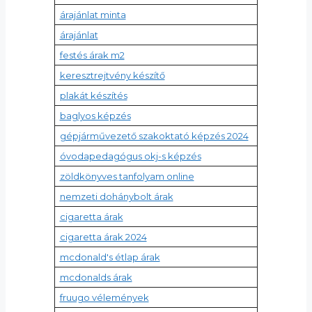
árajánlat minta
árajánlat
festés árak m2
keresztrejtvény készítő
plakát készítés
baglyos képzés
gépjárművezető szakoktató képzés 2024
óvodapedagógus okj-s képzés
zöldkönyves tanfolyam online
nemzeti dohánybolt árak
cigaretta árak
cigaretta árak 2024
mcdonald's étlap árak
mcdonalds árak
fruugo vélemények