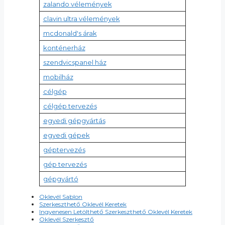
zalando vélemények
clavin ultra vélemények
mcdonald's árak
konténerház
szendvicspanel ház
mobilház
célgép
célgép tervezés
egyedi gépgyártás
egyedi gépek
géptervezés
gép tervezés
gépgyártó
Oklevél Sablon
Szerkeszthető Oklevél Keretek
Ingyenesen Letölthető Szerkeszthető Oklevél Keretek
Oklevél Szerkesztő