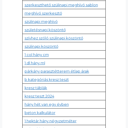
szerkeszthető szülinapi meghívó sablon
meghívó szerkesztő
szülinapi meghívó
születésnapi köszöntő
szívhez szóló szülinapi köszöntő
szülinapi köszöntő
1 col hány cm
1 dl hány ml
párkány parasztétterem étlap árak
b kategóriás kresz teszt
kresz táblák
kresz teszt 2024
hány hét van egy évben
beton kalkulátor
1 hektár hány négyzetméter