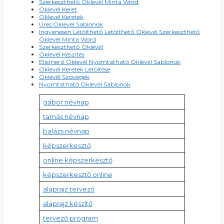
Szerkeszthető Oklevél Minta Word
Oklevél Keret
Oklevél Keretek
Üres Oklevél Sablonok
Ingyenesen Letölthető Letölthető Oklevél Szerkeszthető
Oklevél Minta Word
Szerkeszthető Oklevél
Oklevél Készítés
Elismerő Oklevél Nyomtatható Oklevél Sablonok
Oklevél Keretek Letöltése
Oklevél Szövegek
Nyomtatható Oklevél Sablonok
gábor névnap
tamás névnap
balázs névnap
képszerkesztő
online képszerkesztő
képszerkesztő online
alaprajz tervező
alaprajz készítő
tervező program