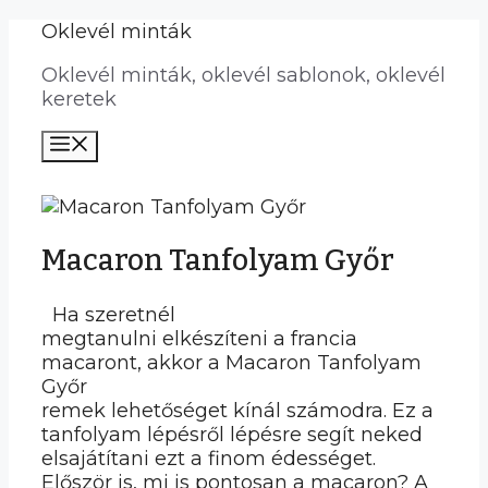
Kilépés
Oklevél minták
a
Oklevél minták, oklevél sablonok, oklevél
tartalomba
keretek
Menü
Macaron Tanfolyam Győr
Ha szeretnél
megtanulni elkészíteni a francia
macaront, akkor a Macaron Tanfolyam
Győr
remek lehetőséget kínál számodra. Ez a
tanfolyam lépésről lépésre segít neked
elsajátítani ezt a finom édességet.
Először is, mi is pontosan a macaron? A