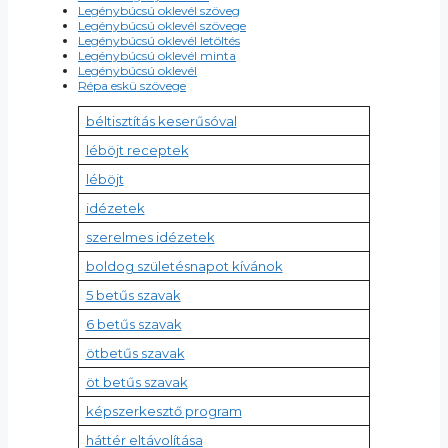
Legénybúcsú oklevél szöveg
Legénybúcsú oklevél szövege
Legénybúcsú oklevél letöltés
Legénybúcsú oklevél minta
Legénybúcsú oklevél
Répa eskü szövege
béltisztítás keserűsóval
léböjt receptek
léböjt
idézetek
szerelmes idézetek
boldog születésnapot kívánok
5 betűs szavak
6 betűs szavak
ötbetűs szavak
öt betűs szavak
képszerkesztő program
háttér eltávolítása