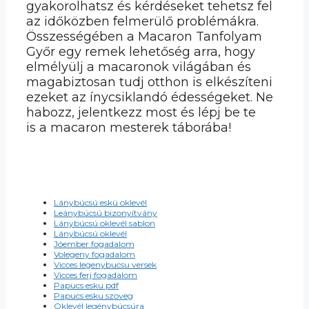
gyakorolhatsz és kérdéseket tehetsz fel
az időközben felmerülő problémákra.
Összességében a Macaron Tanfolyam
Győr egy remek lehetőség arra, hogy
elmélyülj a macaronok világában és
magabiztosan tudj otthon is elkészíteni
ezeket az ínycsiklandó édességeket. Ne
habozz, jelentkezz most és lépj be te
is a macaron mesterek táborába!
Lánybúcsú eskü oklevél
Leánybúcsú bizonyítvány
Lánybúcsú oklevél sablon
Lánybúcsú oklevél
Jóember fogadalom
Volegeny fogadalom
Vicces legenybucsu versek
Vicces ferj fogadalom
Papucs esku pdf
Papucs esku szoveg
Oklevél legénybúcsúra