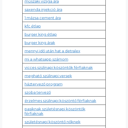
műszaki vizsga ára
saxenda injekció ára
1 mázsa cement ára
kfc étlap
burger king étlap
burger king árak
mennyi idő után hat a detralex
mi a whatsapp számom
vicces szülinapi köszöntők férfiaknak
megható szülinapi versek
háztervező program
szoba tervező
érzelmes szülinapi köszöntő férfiaknak
pasiknak születésnapi köszöntők
férfiaknak
születésnapi köszöntő nőknek