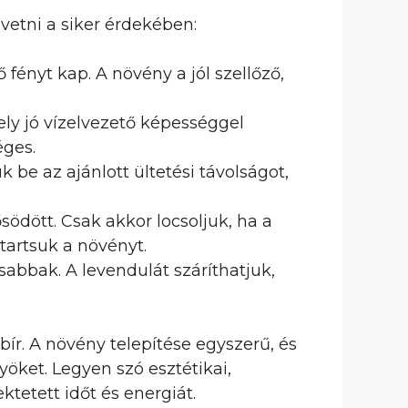
vetni a siker érdekében:
fényt kap. A növény a jól szellőző,
ely jó vízelvezető képességgel
éges.
 be az ajánlott ültetési távolságot,
ödött. Csak akkor locsoljuk, ha a
tartsuk a növényt.
osabbak. A levendulát száríthatjuk,
ír. A növény telepítése egyszerű, és
öket. Legyen szó esztétikai,
tetett időt és energiát.