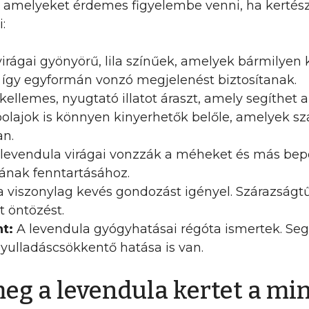
ár, amelyeket érdemes figyelembe venni, ha kert
:
irágai gyönyörű, lila színűek, amelyek bármilyen
 így egyformán vonzó megjelenést biztosítanak.
ellemes, nyugtató illatot áraszt, amely segíthet 
llóolajok is könnyen kinyerhetők belőle, amelyek s
an.
levendula virágai vonzzák a méheket és más bepo
ának fenntartásához.
 viszonylag kevés gondozást igényel. Szárazságtűr
t öntözést.
t:
A levendula gyógyhatásai régóta ismertek. Seg
gyulladáscsökkentő hatása is van.
meg a levendula kertet a m