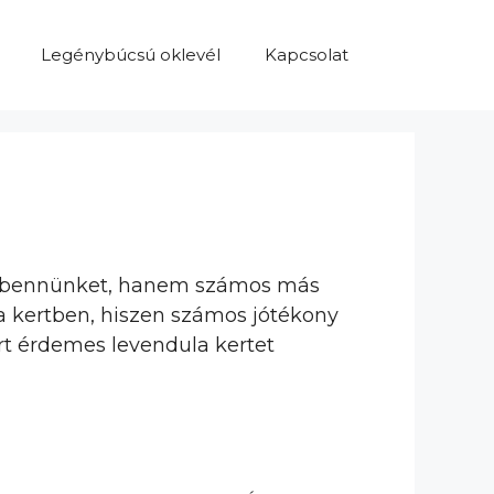
Legénybúcsú oklevél
Kapcsolat
eg bennünket, hanem számos más
a kertben, hiszen számos jótékony
rt érdemes levendula kertet