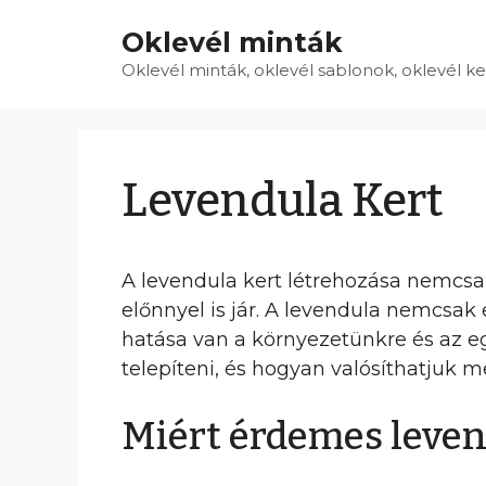
Kilépés
Oklevél minták
a
tartalomba
Oklevél minták, oklevél sablonok, oklevél k
Levendula Kert
A levendula kert létrehozása nemcs
előnnyel is jár. A levendula nemcsak
hatása van a környezetünkre és az e
telepíteni, és hogyan valósíthatjuk
Miért érdemes levend