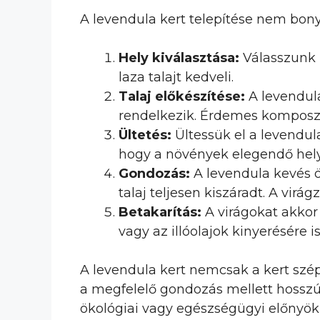
A levendula kert telepítése nem bony
Hely kiválasztása:
Válasszunk n
laza talajt kedveli.
Talaj előkészítése:
A levendula
rendelkezik. Érdemes komposzt
Ültetés:
Ültessük el a levendula
hogy a növények elegendő hel
Gondozás:
A levendula kevés ö
talaj teljesen kiszáradt. A vir
Betakarítás:
A virágokat akkor s
vagy az illóolajok kinyerésére i
A levendula kert nemcsak a kert szép
a megfelelő gondozás mellett hosszú 
ökológiai vagy egészségügyi előnyökr