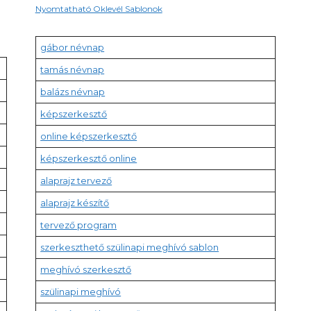
Nyomtatható Oklevél Sablonok
gábor névnap
tamás névnap
balázs névnap
képszerkesztő
online képszerkesztő
képszerkesztő online
alaprajz tervező
alaprajz készítő
tervező program
szerkeszthető szülinapi meghívó sablon
meghívó szerkesztő
szülinapi meghívó