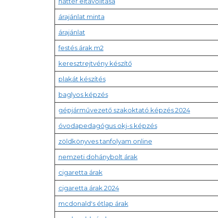
háttér eltávolítása
árajánlat minta
árajánlat
festés árak m2
keresztrejtvény készítő
plakát készítés
baglyos képzés
gépjárművezető szakoktató képzés 2024
óvodapedagógus okj-s képzés
zöldkönyves tanfolyam online
nemzeti dohánybolt árak
cigaretta árak
cigaretta árak 2024
mcdonald's étlap árak