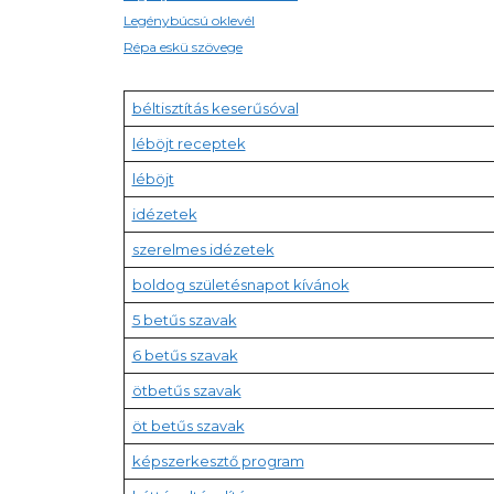
Legénybúcsú oklevél
Répa eskü szövege
béltisztítás keserűsóval
léböjt receptek
léböjt
idézetek
szerelmes idézetek
boldog születésnapot kívánok
5 betűs szavak
6 betűs szavak
ötbetűs szavak
öt betűs szavak
képszerkesztő program