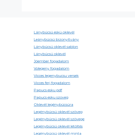
Lánybúcsú eskü oklevél
Leánybúcsú bizonyítvány
Lánybúcsú oklevél sablon
Lánybúcsú oklevél
Jóember fogadalom
Volegeny fogadalom
Vicces legenybucsu versek
Vicces ferj fogadalom
Papucs esku pdf
Papucs esku szoveg
Oklevél legénybúcsúra
Legénybúcsú oklevél szöveg
Legénybúcsú oklevél szövege
Legénybúcsú oklevél letöltés
Legénybúcsú oklevél minta