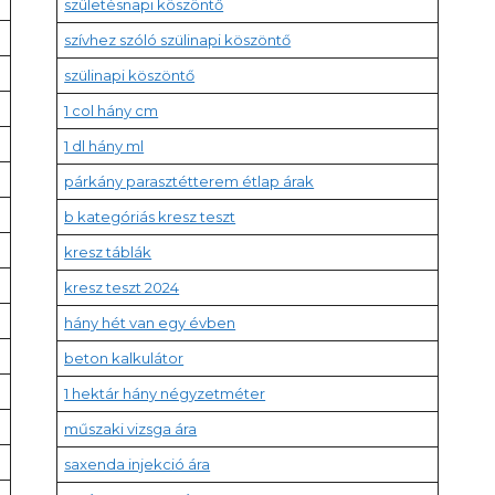
születésnapi köszöntő
szívhez szóló szülinapi köszöntő
szülinapi köszöntő
1 col hány cm
1 dl hány ml
párkány parasztétterem étlap árak
b kategóriás kresz teszt
kresz táblák
kresz teszt 2024
hány hét van egy évben
beton kalkulátor
1 hektár hány négyzetméter
műszaki vizsga ára
saxenda injekció ára