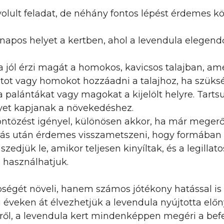
olult feladat, de néhány fontos lépést érdemes kö
apos helyet a kertben, ahol a levendula elegendő 
 jól érzi magát a homokos, kavicsos talajban, am
ot vagy homokot hozzáadni a talajhoz, ha szüks
 palántákat vagy magokat a kijelölt helyre. Tartsuk
yet kapjanak a növekedéshez.
ntözést igényel, különösen akkor, ha már megerős
ágzás után érdemes visszametszeni, hogy formában 
zedjük le, amikor teljesen kinyíltak, és a legillat
s használhatjuk.
ségét növeli, hanem számos jótékony hatással is b
éveken át élvezhetjük a levendula nyújtotta előny
ől, a levendula kert mindenképpen megéri a befek