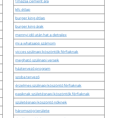
1 mázsa cement ára
kfc étlap
burger king étlap
burger king árak
mennyi idő után hat a detralex
mi a whatsapp számom
vicces szülinapi köszöntők férfiaknak
megható szülinapi versek
háztervező program
szoba tervező
érzelmes szülinapi köszöntő férfiaknak
pasiknak születésnapi köszöntők férfiaknak
születésnapi köszöntő nőknek
háromszög területe