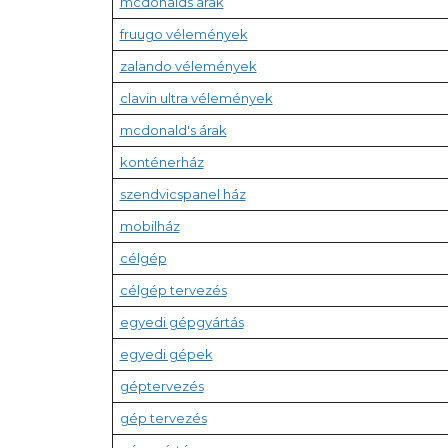
mcdonalds árak
fruugo vélemények
zalando vélemények
clavin ultra vélemények
mcdonald's árak
konténerház
szendvicspanel ház
mobilház
célgép
célgép tervezés
egyedi gépgyártás
egyedi gépek
géptervezés
gép tervezés