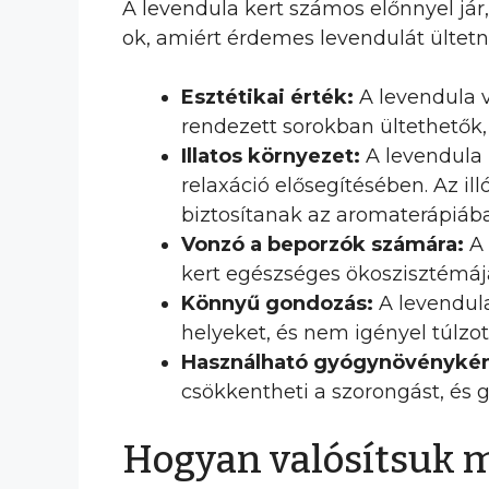
A levendula kert számos előnnyel j
ok, amiért érdemes levendulát ültetni
Esztétikai érték:
A levendula v
rendezett sorokban ültethetők,
Illatos környezet:
A levendula k
relaxáció elősegítésében. Az i
biztosítanak az aromaterápiáb
Vonzó a beporzók számára:
A 
kert egészséges ökoszisztémáj
Könnyű gondozás:
A levendula
helyeket, és nem igényel túlzot
Használható gyógynövénykén
csökkentheti a szorongást, és 
Hogyan valósítsuk 