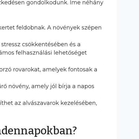
észkedésen gondolkodunk. Íme néhány
 kertet feldobnak. A növények szépen
a stressz csökkentésében és a
zámos felhasználási lehetőséget
rzó rovarokat, amelyek fontosak a
ő növény, amely jól bírja a napos
íthet az alvászavarok kezelésében,
indennapokban?