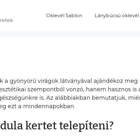
Oklevél Sablon
Lánybúcsú oklevél
eretek
ak a gyönyörű virágok látványával ajándékoz m
 esztétikai szempontból vonzó, hanem hasznos is 
gészségünkre is. Az alábbiakban bemutatjuk, mié
 meg ezt a mindennapokban.
ula kertet telepíteni?