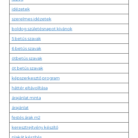
idézetek
szerelmes idézetek
boldog születésnapot kívánok
5 betűs szavak
6 betűs szavak
ötbetűs szavak
öt betűs szavak
képszerkesztő program
háttér eltávolítása
árajánlat minta
árajánlat
festés árak m2
keresztrejtvény készítő
plakát készítés