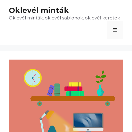
Kilépés
Oklevél minták
a
Oklevél minták, oklevél sablonok, oklevél keretek
tartalomba
Menü