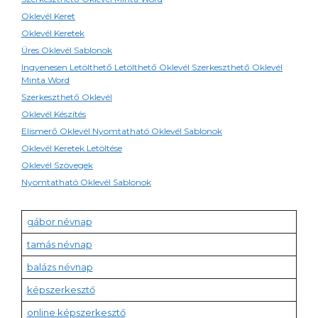
Oklevél Keret
Oklevél Keretek
Üres Oklevél Sablonok
Ingyenesen Letölthető Letölthető Oklevél Szerkeszthető Oklevél
Minta Word
Szerkeszthető Oklevél
Oklevél Készítés
Elismerő Oklevél Nyomtatható Oklevél Sablonok
Oklevél Keretek Letöltése
Oklevél Szövegek
Nyomtatható Oklevél Sablonok
gábor névnap
tamás névnap
balázs névnap
képszerkesztő
online képszerkesztő