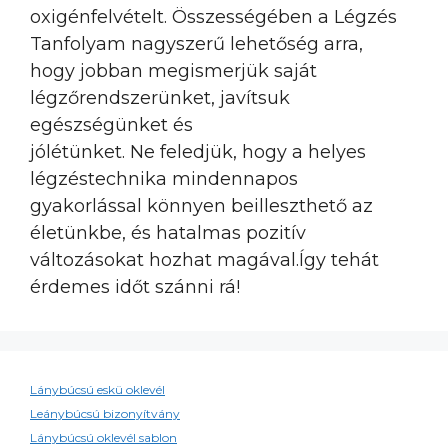
oxigénfelvételt. Összességében a Légzés
Tanfolyam nagyszerű lehetőség arra,
hogy jobban megismerjük saját
légzőrendszerünket, javítsuk
egészségünket és
jólétünket. Ne feledjük, hogy a helyes
légzéstechnika mindennapos
gyakorlással könnyen beilleszthető az
életünkbe, és hatalmas pozitív
változásokat hozhat magával.Így tehát
érdemes időt szánni rá!
Lánybúcsú eskü oklevél
Leánybúcsú bizonyítvány
Lánybúcsú oklevél sablon