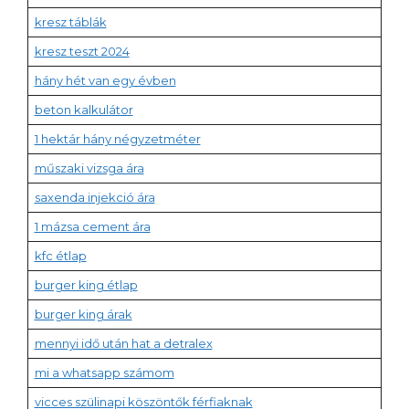
kresz táblák
kresz teszt 2024
hány hét van egy évben
beton kalkulátor
1 hektár hány négyzetméter
műszaki vizsga ára
saxenda injekció ára
1 mázsa cement ára
kfc étlap
burger king étlap
burger king árak
mennyi idő után hat a detralex
mi a whatsapp számom
vicces szülinapi köszöntők férfiaknak