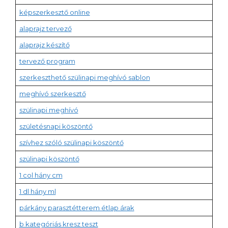
képszerkesztő online
alaprajz tervező
alaprajz készítő
tervező program
szerkeszthető szülinapi meghívó sablon
meghívó szerkesztő
szülinapi meghívó
születésnapi köszöntő
szívhez szóló szülinapi köszöntő
szülinapi köszöntő
1 col hány cm
1 dl hány ml
párkány parasztétterem étlap árak
b kategóriás kresz teszt