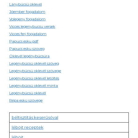
Lánybúcsú oklevél
Jóember fogadalom
Volegeny fogadalom
Vicces legenybucsu versek
Vicces ferj fogadalom
Papucs esku pdf
Papucs esku szoveg
Oklevél legénybúcsúra
Legénybúcsú oklevél szöveg
Legénybúcsú oklevél szövege
Legénybúcsú oklevél letöltés
Legénybúcsú oklevél minta
Legénybúcsú oklevél
Répa eskü szövege
béltisztítás keserűsóval
léböjt receptek
léböjt