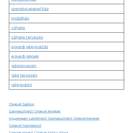
szendvicspanel ház
mobilház
célgép
célgép tervezés
egyedi gépgyártás
egyedi gépek
géptervezés
gép tervezés
gépgyártó
Oklevél Sablon
Szerkeszthető Oklevél Keretek
Ingyenesen Letölthető Szerkeszthető Oklevél Keretek
Oklevél Szerkesztő
Szerkeszthető Oklevél Minta Word