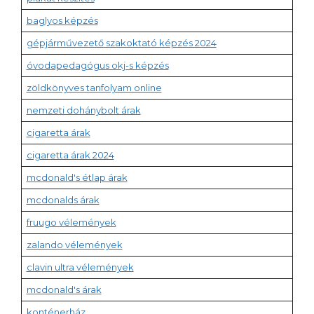
baglyos képzés
gépjárművezető szakoktató képzés 2024
óvodapedagógus okj-s képzés
zöldkönyves tanfolyam online
nemzeti dohánybolt árak
cigaretta árak
cigaretta árak 2024
mcdonald's étlap árak
mcdonalds árak
fruugo vélemények
zalando vélemények
clavin ultra vélemények
mcdonald's árak
konténerház