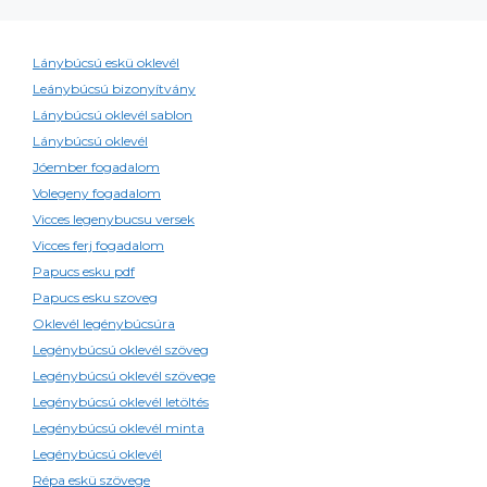
Lánybúcsú eskü oklevél
Leánybúcsú bizonyítvány
Lánybúcsú oklevél sablon
Lánybúcsú oklevél
Jóember fogadalom
Volegeny fogadalom
Vicces legenybucsu versek
Vicces ferj fogadalom
Papucs esku pdf
Papucs esku szoveg
Oklevél legénybúcsúra
Legénybúcsú oklevél szöveg
Legénybúcsú oklevél szövege
Legénybúcsú oklevél letöltés
Legénybúcsú oklevél minta
Legénybúcsú oklevél
Répa eskü szövege