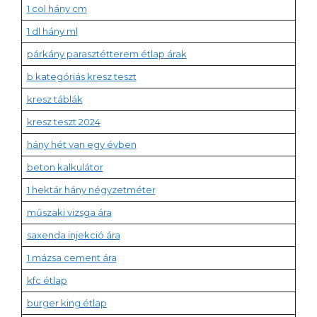
1 col hány cm
1 dl hány ml
párkány parasztétterem étlap árak
b kategóriás kresz teszt
kresz táblák
kresz teszt 2024
hány hét van egy évben
beton kalkulátor
1 hektár hány négyzetméter
műszaki vizsga ára
saxenda injekció ára
1 mázsa cement ára
kfc étlap
burger king étlap