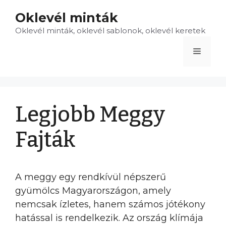
Kilépés
Oklevél minták
a
Oklevél minták, oklevél sablonok, oklevél keretek
tartalomba
Menü
Legjobb Meggy
Fajták
A meggy egy rendkívül népszerű
gyümölcs Magyarországon, amely
nemcsak ízletes, hanem számos jótékony
hatással is rendelkezik. Az ország klímája