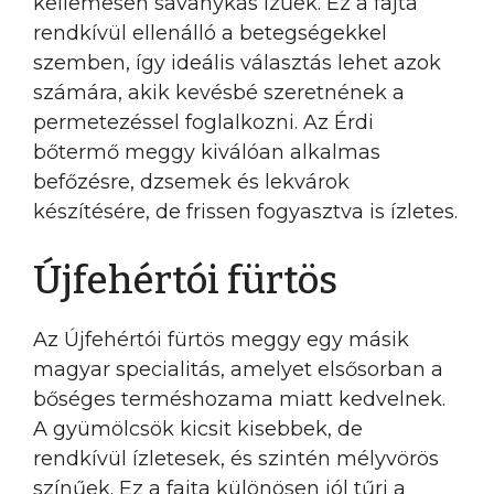
kellemesen savanykás ízűek. Ez a fajta
rendkívül ellenálló a betegségekkel
szemben, így ideális választás lehet azok
számára, akik kevésbé szeretnének a
permetezéssel foglalkozni. Az Érdi
bőtermő meggy kiválóan alkalmas
befőzésre, dzsemek és lekvárok
készítésére, de frissen fogyasztva is ízletes.
Újfehértói fürtös
Az Újfehértói fürtös meggy egy másik
magyar specialitás, amelyet elsősorban a
bőséges terméshozama miatt kedvelnek.
A gyümölcsök kicsit kisebbek, de
rendkívül ízletesek, és szintén mélyvörös
színűek. Ez a fajta különösen jól tűri a