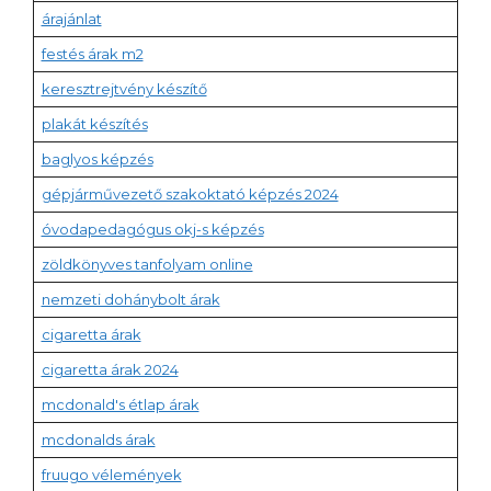
árajánlat
festés árak m2
keresztrejtvény készítő
plakát készítés
baglyos képzés
gépjárművezető szakoktató képzés 2024
óvodapedagógus okj-s képzés
zöldkönyves tanfolyam online
nemzeti dohánybolt árak
cigaretta árak
cigaretta árak 2024
mcdonald's étlap árak
mcdonalds árak
fruugo vélemények