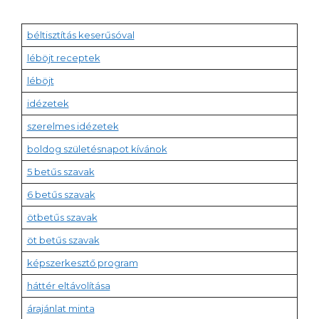
béltisztítás keserűsóval
léböjt receptek
léböjt
idézetek
szerelmes idézetek
boldog születésnapot kívánok
5 betűs szavak
6 betűs szavak
ötbetűs szavak
öt betűs szavak
képszerkesztő program
háttér eltávolítása
árajánlat minta