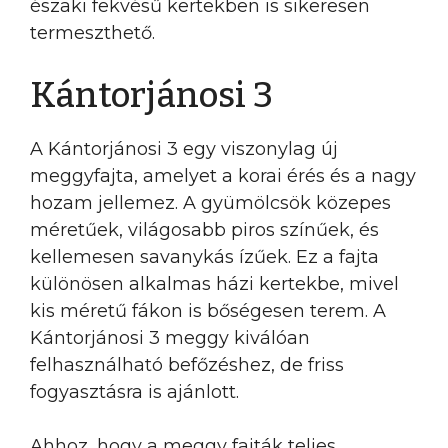
északi fekvésű kertekben is sikeresen
termeszthető.
Kántorjánosi 3
A Kántorjánosi 3 egy viszonylag új
meggyfajta, amelyet a korai érés és a nagy
hozam jellemez. A gyümölcsök közepes
méretűek, világosabb piros színűek, és
kellemesen savanykás ízűek. Ez a fajta
különösen alkalmas házi kertekbe, mivel
kis méretű fákon is bőségesen terem. A
Kántorjánosi 3 meggy kiválóan
felhasználható befőzéshez, de friss
fogyasztásra is ajánlott.
Ahhoz, hogy a meggy fajták teljes