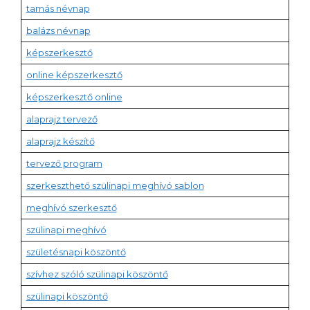
tamás névnap
balázs névnap
képszerkesztő
online képszerkesztő
képszerkesztő online
alaprajz tervező
alaprajz készítő
tervező program
szerkeszthető szülinapi meghívó sablon
meghívó szerkesztő
szülinapi meghívó
születésnapi köszöntő
szívhez szóló szülinapi köszöntő
szülinapi köszöntő