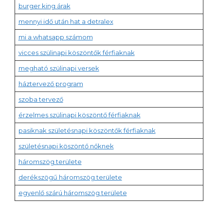
burger king árak
mennyi idő után hat a detralex
mi a whatsapp számom
vicces szülinapi köszöntők férfiaknak
megható szülinapi versek
háztervező program
szoba tervező
érzelmes szülinapi köszöntő férfiaknak
pasiknak születésnapi köszöntők férfiaknak
születésnapi köszöntő nőknek
háromszög területe
derékszögű háromszög területe
egyenlő szárú háromszög területe