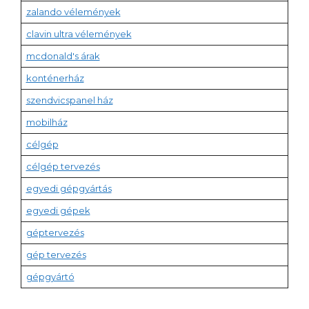
zalando vélemények
clavin ultra vélemények
mcdonald's árak
konténerház
szendvicspanel ház
mobilház
célgép
célgép tervezés
egyedi gépgyártás
egyedi gépek
géptervezés
gép tervezés
gépgyártó