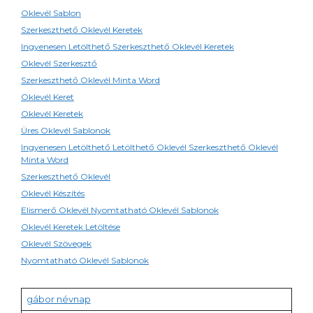
Oklevél Sablon
Szerkeszthető Oklevél Keretek
Ingyenesen Letölthető Szerkeszthető Oklevél Keretek
Oklevél Szerkesztő
Szerkeszthető Oklevél Minta Word
Oklevél Keret
Oklevél Keretek
Üres Oklevél Sablonok
Ingyenesen Letölthető Letölthető Oklevél Szerkeszthető Oklevél
Minta Word
Szerkeszthető Oklevél
Oklevél Készítés
Elismerő Oklevél Nyomtatható Oklevél Sablonok
Oklevél Keretek Letöltése
Oklevél Szövegek
Nyomtatható Oklevél Sablonok
gábor névnap