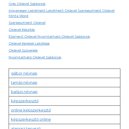
Üres Oklevél Sablonok
Ingyenesen Letölthető Letölthető Oklevél Szerkeszthető Oklevél
Minta Word
Szerkeszthető Oklevél
Oklevél Készítés
Elismerő Oklevél Nyomtatható Oklevél Sablonok
Oklevél Keretek Letöltése
Oklevél Szövegek
Nyomtatható Oklevél Sablonok
gábor névnap
tamás névnap
balázs névnap
képszerkesztő
online képszerkesztő
képszerkesztő online
alaprajz tervező