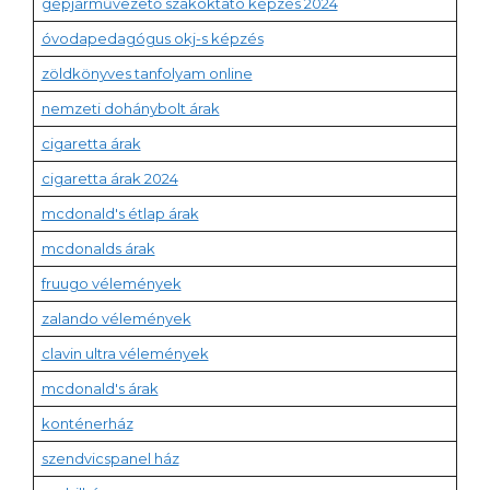
gépjárművezető szakoktató képzés 2024
óvodapedagógus okj-s képzés
zöldkönyves tanfolyam online
nemzeti dohánybolt árak
cigaretta árak
cigaretta árak 2024
mcdonald's étlap árak
mcdonalds árak
fruugo vélemények
zalando vélemények
clavin ultra vélemények
mcdonald's árak
konténerház
szendvicspanel ház