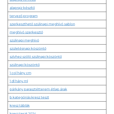
alaprajz készítő
tervező program
szerkeszthető szülinapi meghívó sablon
meghívó szerkesztő
szülinapi meghívó
születésnapi köszöntő
szívhez szóló szülinapi köszöntő
szülinapi köszöntő
1 col hány cm
1 dl hány ml
párkány parasztétterem étlap árak
b kategóriás kresz teszt
kresz táblák
kresz teszt 2024