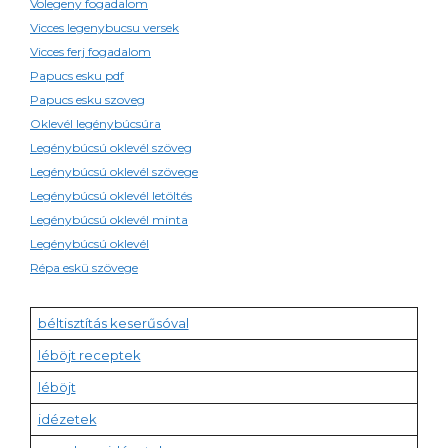
Volegeny fogadalom
Vicces legenybucsu versek
Vicces ferj fogadalom
Papucs esku pdf
Papucs esku szoveg
Oklevél legénybúcsúra
Legénybúcsú oklevél szöveg
Legénybúcsú oklevél szövege
Legénybúcsú oklevél letöltés
Legénybúcsú oklevél minta
Legénybúcsú oklevél
Répa eskü szövege
béltisztítás keserűsóval
léböjt receptek
léböjt
idézetek