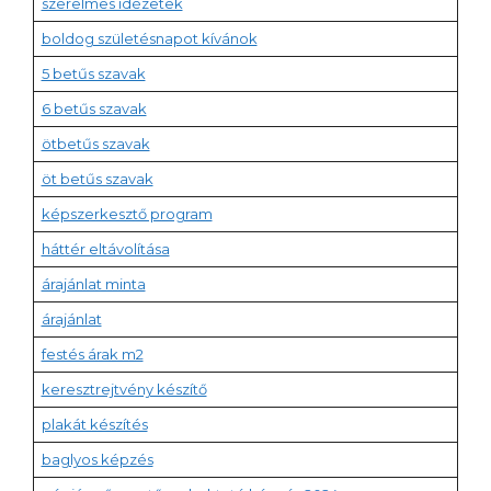
szerelmes idézetek
boldog születésnapot kívánok
5 betűs szavak
6 betűs szavak
ötbetűs szavak
öt betűs szavak
képszerkesztő program
háttér eltávolítása
árajánlat minta
árajánlat
festés árak m2
keresztrejtvény készítő
plakát készítés
baglyos képzés