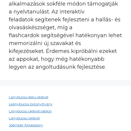
alkalmazások sokféle módon támogatják
a nyelvtanulást. Az interaktív
feladatok segítenek fejleszteni a hallás- és
olvasáskészséget, míg a
flashcardok segítségével hatékonyan lehet
memorizálni új szavakat és
kifejezéseket. Érdemes kipróbálni ezeket
az appokat, hogy még hatékonyabb
legyen az angoltudásunk fejlesztése.
Lánybúcsú eskü oklevél
Leánybúcsú bizonyítvány
Lánybúcsú oklevél sablon
Lánybúcsú oklevél
Jóember fogadalom