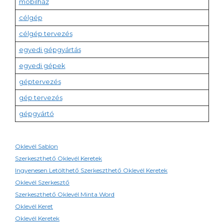
mobilház
célgép
célgép tervezés
egyedi gépgyártás
egyedi gépek
géptervezés
gép tervezés
gépgyártó
Oklevél Sablon
Szerkeszthető Oklevél Keretek
Ingyenesen Letölthető Szerkeszthető Oklevél Keretek
Oklevél Szerkesztő
Szerkeszthető Oklevél Minta Word
Oklevél Keret
Oklevél Keretek