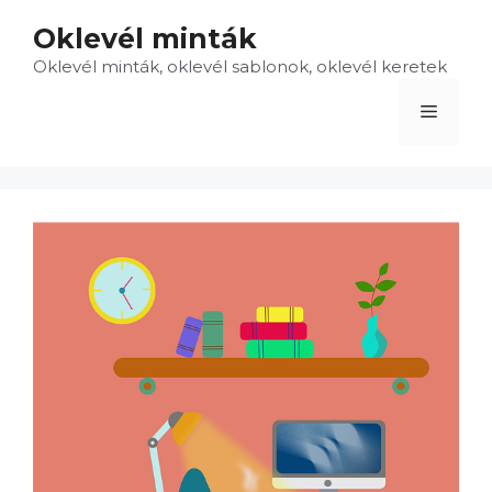
Kilépés
Oklevél minták
a
Oklevél minták, oklevél sablonok, oklevél keretek
tartalomba
Menü