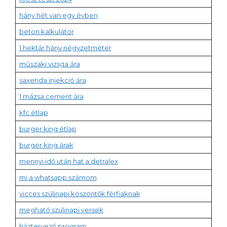
hány hét van egy évben
beton kalkulátor
1 hektár hány négyzetméter
műszaki vizsga ára
saxenda injekció ára
1 mázsa cement ára
kfc étlap
burger king étlap
burger king árak
mennyi idő után hat a detralex
mi a whatsapp számom
vicces szülinapi köszöntők férfiaknak
megható szülinapi versek
háztervező program