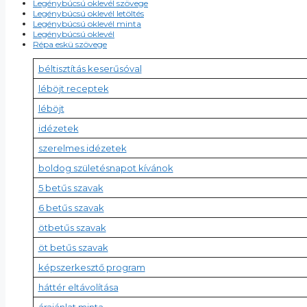
Legénybúcsú oklevél szövege
Legénybúcsú oklevél letöltés
Legénybúcsú oklevél minta
Legénybúcsú oklevél
Répa eskü szövege
béltisztítás keserűsóval
léböjt receptek
léböjt
idézetek
szerelmes idézetek
boldog születésnapot kívánok
5 betűs szavak
6 betűs szavak
ötbetűs szavak
öt betűs szavak
képszerkesztő program
háttér eltávolítása
árajánlat minta