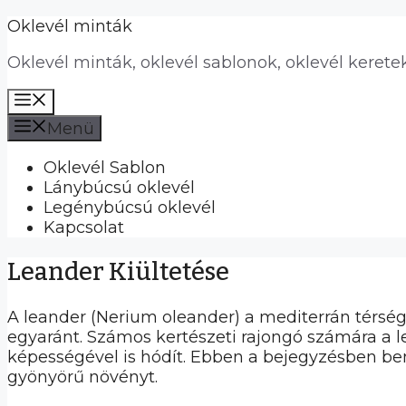
Kilépés
Oklevél minták
a
Oklevél minták, oklevél sablonok, oklevél kerete
tartalomba
Menü
Menü
Oklevél Sablon
Lánybúcsú oklevél
Legénybúcsú oklevél
Kapcsolat
Leander Kiültetése
A leander (Nerium oleander) a mediterrán térsé
egyaránt. Számos kertészeti rajongó számára a l
képességével is hódít. Ebben a bejegyzésben bem
gyönyörű növényt.