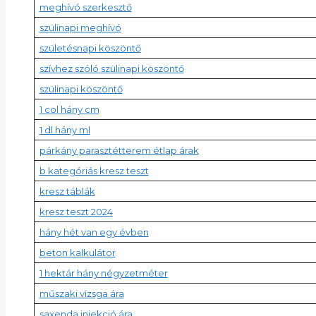
meghívó szerkesztő
szülinapi meghívó
születésnapi köszöntő
szívhez szóló szülinapi köszöntő
szülinapi köszöntő
1 col hány cm
1 dl hány ml
párkány parasztétterem étlap árak
b kategóriás kresz teszt
kresz táblák
kresz teszt 2024
hány hét van egy évben
beton kalkulátor
1 hektár hány négyzetméter
műszaki vizsga ára
saxenda injekció ára