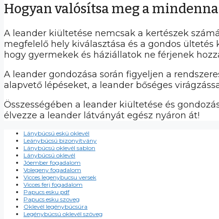
Hogyan valósítsa meg a mindenn
A leander kiültetése nemcsak a kertészek számár
megfelelő hely kiválasztása és a gondos ültetés 
hogy gyermekek és háziállatok ne férjenek hozz
A leander gondozása során figyeljen a rendszeres
alapvető lépéseket, a leander bőséges virágzáss
Összességében a leander kiültetése és gondozása
élvezze a leander látványát egész nyáron át!
Lánybúcsú eskü oklevél
Leánybúcsú bizonyítvány
Lánybúcsú oklevél sablon
Lánybúcsú oklevél
Jóember fogadalom
Volegeny fogadalom
Vicces legenybucsu versek
Vicces ferj fogadalom
Papucs esku pdf
Papucs esku szoveg
Oklevél legénybúcsúra
Legénybúcsú oklevél szöveg