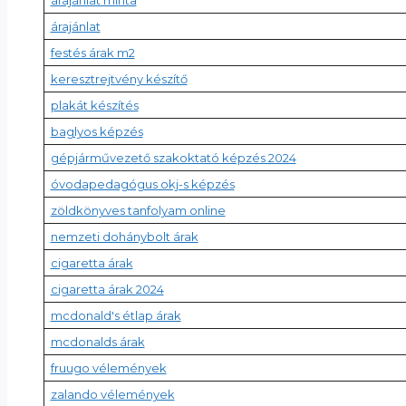
árajánlat
festés árak m2
keresztrejtvény készítő
plakát készítés
baglyos képzés
gépjárművezető szakoktató képzés 2024
óvodapedagógus okj-s képzés
zöldkönyves tanfolyam online
nemzeti dohánybolt árak
cigaretta árak
cigaretta árak 2024
mcdonald's étlap árak
mcdonalds árak
fruugo vélemények
zalando vélemények