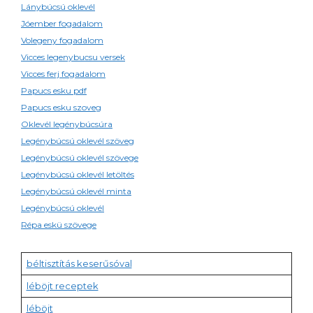
Lánybúcsú oklevél
Jóember fogadalom
Volegeny fogadalom
Vicces legenybucsu versek
Vicces ferj fogadalom
Papucs esku pdf
Papucs esku szoveg
Oklevél legénybúcsúra
Legénybúcsú oklevél szöveg
Legénybúcsú oklevél szövege
Legénybúcsú oklevél letöltés
Legénybúcsú oklevél minta
Legénybúcsú oklevél
Répa eskü szövege
béltisztítás keserűsóval
léböjt receptek
léböjt