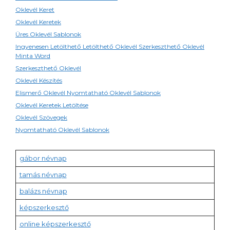
Oklevél Keret
Oklevél Keretek
Üres Oklevél Sablonok
Ingyenesen Letölthető Letölthető Oklevél Szerkeszthető Oklevél
Minta Word
Szerkeszthető Oklevél
Oklevél Készítés
Elismerő Oklevél Nyomtatható Oklevél Sablonok
Oklevél Keretek Letöltése
Oklevél Szövegek
Nyomtatható Oklevél Sablonok
gábor névnap
tamás névnap
balázs névnap
képszerkesztő
online képszerkesztő