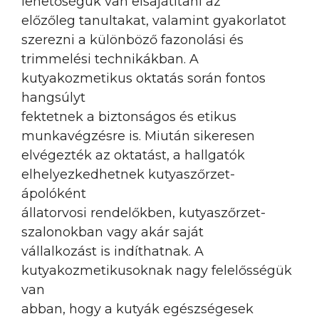
lehetőségük van elsajátítani az
előzőleg tanultakat, valamint gyakorlatot
szerezni a különböző fazonolási és
trimmelési technikákban. A
kutyakozmetikus oktatás során fontos
hangsúlyt
fektetnek a biztonságos és etikus
munkavégzésre is. Miután sikeresen
elvégezték az oktatást, a hallgatók
elhelyezkedhetnek kutyaszőrzet-
ápolóként
állatorvosi rendelőkben, kutyaszőrzet-
szalonokban vagy akár saját
vállalkozást is indíthatnak. A
kutyakozmetikusoknak nagy felelősségük
van
abban, hogy a kutyák egészségesek