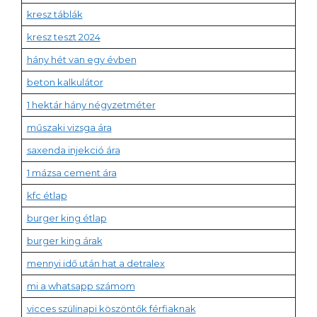
kresz táblák
kresz teszt 2024
hány hét van egy évben
beton kalkulátor
1 hektár hány négyzetméter
műszaki vizsga ára
saxenda injekció ára
1 mázsa cement ára
kfc étlap
burger king étlap
burger king árak
mennyi idő után hat a detralex
mi a whatsapp számom
vicces szülinapi köszöntők férfiaknak