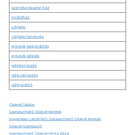
szendvicspanel ház
mobilház
célgép
célgép tervezés
egyedi gépgyártás
egyedi gépek
géptervezés
gép tervezés
gépgyártó
Oklevél Sablon
Szerkeszthető Oklevél Keretek
Ingyenesen Letölthető Szerkeszthető Oklevél Keretek
Oklevél Szerkesztő
Szerkeszthető Oklevél Minta Word