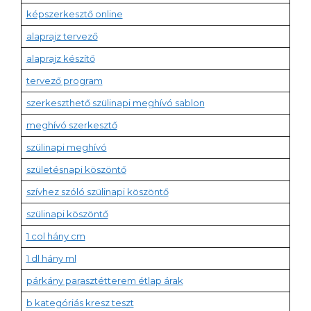
képszerkesztő online
alaprajz tervező
alaprajz készítő
tervező program
szerkeszthető szülinapi meghívó sablon
meghívó szerkesztő
szülinapi meghívó
születésnapi köszöntő
szívhez szóló szülinapi köszöntő
szülinapi köszöntő
1 col hány cm
1 dl hány ml
párkány parasztétterem étlap árak
b kategóriás kresz teszt