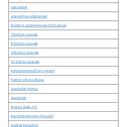
idézetek
szerelmes idézetek
boldog születésnapot kívánok
5 betűs szavak
6 betűs szavak
ötbetűs szavak
öt betűs szavak
képszerkesztő program
háttér eltávolítása
árajánlat minta
árajánlat
festés árak m2
keresztrejtvény készítő
plakát készítés