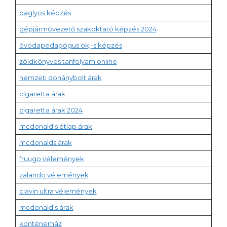
baglyos képzés
gépjárművezető szakoktató képzés 2024
óvodapedagógus okj-s képzés
zöldkönyves tanfolyam online
nemzeti dohánybolt árak
cigaretta árak
cigaretta árak 2024
mcdonald's étlap árak
mcdonalds árak
fruugo vélemények
zalando vélemények
clavin ultra vélemények
mcdonald's árak
konténerház