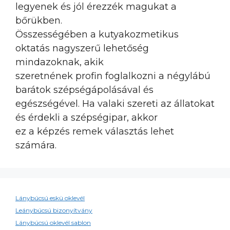
legyenek és jól érezzék magukat a
bőrükben.
Összességében a kutyakozmetikus
oktatás nagyszerű lehetőség
mindazoknak, akik
szeretnének profin foglalkozni a négylábú
barátok szépségápolásával és
egészségével. Ha valaki szereti az állatokat
és érdekli a szépségipar, akkor
ez a képzés remek választás lehet
számára.
Lánybúcsú eskü oklevél
Leánybúcsú bizonyítvány
Lánybúcsú oklevél sablon