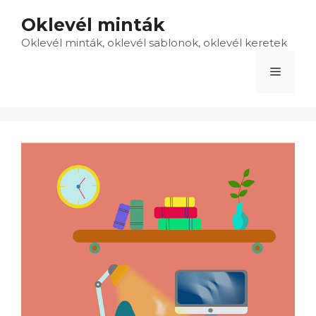
Kilépés
Oklevél minták
a
Oklevél minták, oklevél sablonok, oklevél keretek
tartalomba
Menü