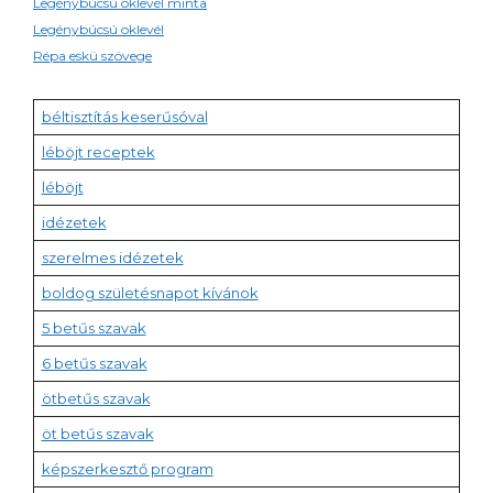
Legénybúcsú oklevél minta
Legénybúcsú oklevél
Répa eskü szövege
béltisztítás keserűsóval
léböjt receptek
léböjt
idézetek
szerelmes idézetek
boldog születésnapot kívánok
5 betűs szavak
6 betűs szavak
ötbetűs szavak
öt betűs szavak
képszerkesztő program