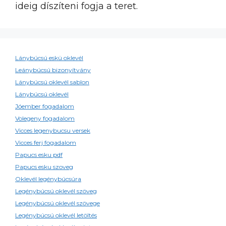
ideig díszíteni fogja a teret.
Lánybúcsú eskü oklevél
Leánybúcsú bizonyítvány
Lánybúcsú oklevél sablon
Lánybúcsú oklevél
Jóember fogadalom
Volegeny fogadalom
Vicces legenybucsu versek
Vicces ferj fogadalom
Papucs esku pdf
Papucs esku szoveg
Oklevél legénybúcsúra
Legénybúcsú oklevél szöveg
Legénybúcsú oklevél szövege
Legénybúcsú oklevél letöltés