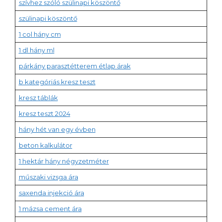
szívhez szóló szülinapi köszöntő
szülinapi köszöntő
1 col hány cm
1 dl hány ml
párkány parasztétterem étlap árak
b kategóriás kresz teszt
kresz táblák
kresz teszt 2024
hány hét van egy évben
beton kalkulátor
1 hektár hány négyzetméter
műszaki vizsga ára
saxenda injekció ára
1 mázsa cement ára