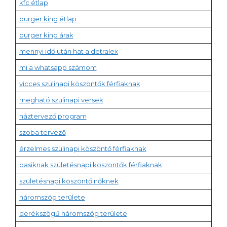
kfc étlap
burger king étlap
burger king árak
mennyi idő után hat a detralex
mi a whatsapp számom
vicces szülinapi köszöntők férfiaknak
megható szülinapi versek
háztervező program
szoba tervező
érzelmes szülinapi köszöntő férfiaknak
pasiknak születésnapi köszöntők férfiaknak
születésnapi köszöntő nőknek
háromszög területe
derékszögű háromszög területe