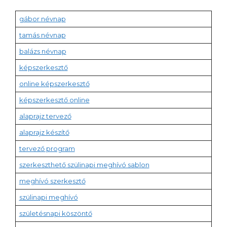
gábor névnap
tamás névnap
balázs névnap
képszerkesztő
online képszerkesztő
képszerkesztő online
alaprajz tervező
alaprajz készítő
tervező program
szerkeszthető szülinapi meghívó sablon
meghívó szerkesztő
szülinapi meghívó
születésnapi köszöntő