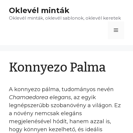
Kilépés
Oklevél minták
a
Oklevél minták, oklevél sablonok, oklevél keretek
tartalomba
Menü
Konnyezo Palma
A konnyezo pálma, tudományos nevén
Chamaedorea elegans
, az egyik
legnépszerűbb szobanövény a világon. Ez
a növény nemcsak elegáns
megjelenésével hódít, hanem azzal is,
hogy könnyen kezelhető, és ideális