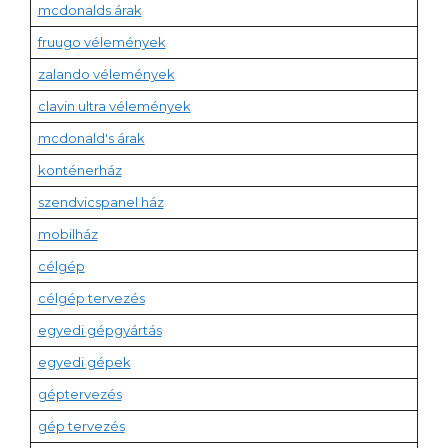
mcdonalds árak
fruugo vélemények
zalando vélemények
clavin ultra vélemények
mcdonald's árak
konténerház
szendvicspanel ház
mobilház
célgép
célgép tervezés
egyedi gépgyártás
egyedi gépek
géptervezés
gép tervezés