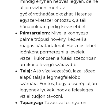
mindig enyhén nedves legyen, de ne
álljon vízben, mert az
gyökérrothadást okozhat. Hetente
egyszer-kétszer öntözzük, a téli
hónapokban pedig kevesebbet.
Páratartalom:
Mivel a konnyezo
pálma trópusi növény, kedveli a
magas páratartalmat. Hasznos lehet
időnként permetezni a leveleit
vízzel, különösen a fűtési szezonban,
amikor a levegő szárazabb.
Talaj:
A jó vízelvezetésű, laza, tőzeg
alapú talaj a legmegfelelőbb
számára. Fontos, hogy a cserép alján
legyenek lyukak, hogy a felesleges
víz el tudjon távozni.
Tápanyag:
Tavasszal és nyáron