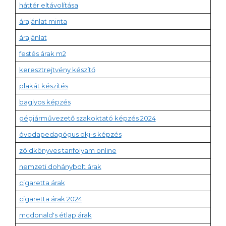
háttér eltávolítása
árajánlat minta
árajánlat
festés árak m2
keresztrejtvény készítő
plakát készítés
baglyos képzés
gépjárművezető szakoktató képzés 2024
óvodapedagógus okj-s képzés
zöldkönyves tanfolyam online
nemzeti dohánybolt árak
cigaretta árak
cigaretta árak 2024
mcdonald's étlap árak