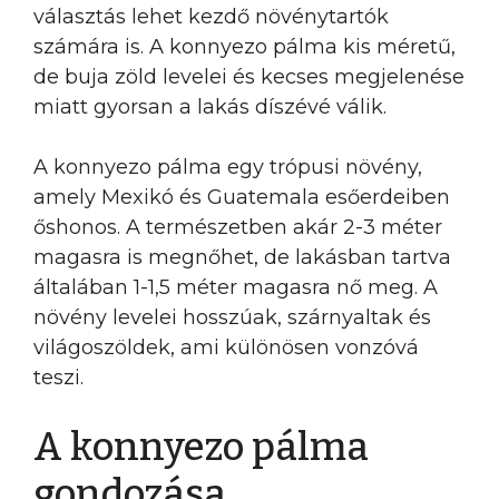
választás lehet kezdő növénytartók
számára is. A konnyezo pálma kis méretű,
de buja zöld levelei és kecses megjelenése
miatt gyorsan a lakás díszévé válik.
A konnyezo pálma egy trópusi növény,
amely Mexikó és Guatemala esőerdeiben
őshonos. A természetben akár 2-3 méter
magasra is megnőhet, de lakásban tartva
általában 1-1,5 méter magasra nő meg. A
növény levelei hosszúak, szárnyaltak és
világoszöldek, ami különösen vonzóvá
teszi.
A konnyezo pálma
gondozása