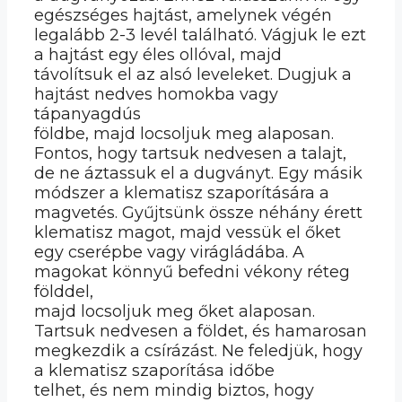
egészséges hajtást, amelynek végén
legalább 2-3 levél található. Vágjuk le ezt
a hajtást egy éles ollóval, majd
távolítsuk el az alsó leveleket. Dugjuk a
hajtást nedves homokba vagy
tápanyagdús
földbe, majd locsoljuk meg alaposan.
Fontos, hogy tartsuk nedvesen a talajt,
de ne áztassuk el a dugványt. Egy másik
módszer a klematisz szaporítására a
magvetés. Gyűjtsünk össze néhány érett
klematisz magot, majd vessük el őket
egy cserépbe vagy virágládába. A
magokat könnyű befedni vékony réteg
földdel,
majd locsoljuk meg őket alaposan.
Tartsuk nedvesen a földet, és hamarosan
megkezdik a csírázást. Ne feledjük, hogy
a klematisz szaporítása időbe
telhet, és nem mindig biztos, hogy