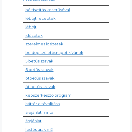
béltisztítás keserűsóval
léböjt receptek
léböjt
idézetek
szerelmes idézetek
boldog születésnapot kívánok
5 betűs szavak
6 betűs szavak
ötbetűs szavak
öt betűs szavak
képszerkesztő program
háttér eltávolítása
árajánlat minta
árajánlat
festés árak m2