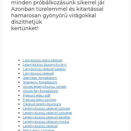
minden próbálkozásunk sikerrel jár.
Azonban türelemmel és kitartással
hamarosan gyönyörű virágokkal
díszíthetjük
kertünket!
Lánybúcsú eskü oklevél
Leánybúcsú bizonyítvány
Lánybúcsú oklevél sablon
Lánybúcsú oklevél
Jóember fogadalom
Volegeny fogadalom
Vicces legenybucsu versek
Vicces ferj fogadalom
Papucs esku pdf
Papucs esku szoveg
Oklevél legénybúcsúra
Legénybúcsú oklevél szöveg
Legénybúcsú oklevél szövege
Legénybúcsú oklevél letöltés
Legénybúcsú oklevél minta
Legénybúcsú oklevél
Répa eskü szövege