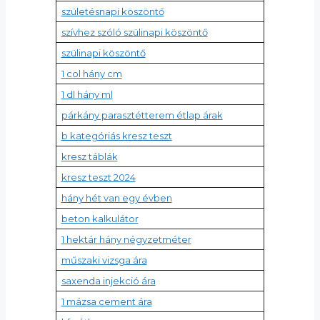
születésnapi köszöntő
szívhez szóló szülinapi köszöntő
szülinapi köszöntő
1 col hány cm
1 dl hány ml
párkány parasztétterem étlap árak
b kategóriás kresz teszt
kresz táblák
kresz teszt 2024
hány hét van egy évben
beton kalkulátor
1 hektár hány négyzetméter
műszaki vizsga ára
saxenda injekció ára
1 mázsa cement ára