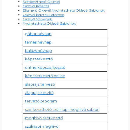
Szerkeszthető Oklevél
Oklevél Készítés
Elismerő Oklevél Nyomtatható Oklevél Sablonok
Oklevél Keretek Letöltése
Oklevél Szövegek
Nyomtatható Oklevél Sablonok
gábor névnap
tamás névnap
balázs névnap
képszerkesztő
online képszerkesztő
képszerkesztő online
alaprajz tervező
alaprajz készítő
tervező program
szerkeszthető szülinapi meghívó sablon
meghívó szerkesztő
szülinapi meghívó