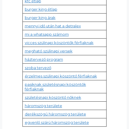
kfc étlap
burger king étlap
burger king árak
mennyi idő után hat a detralex
mi a whatsapp számom
vicces szülinapi köszöntők férfiaknak
megható szülinapi versek
háztervező program
szoba tervező
érzelmes szülinapi köszöntő férfiaknak
pasiknak születésnapi köszöntők
férfiaknak
születésnapi köszöntő nőknek
háromszög területe
derékszögű háromszög területe
egyenlő szárú háromszög területe