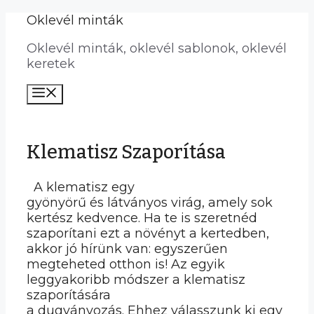
Kilépés
Oklevél minták
a
Oklevél minták, oklevél sablonok, oklevél
tartalomba
keretek
Menü
Klematisz Szaporítása
A klematisz egy
gyönyörű és látványos virág, amely sok
kertész kedvence. Ha te is szeretnéd
szaporítani ezt a növényt a kertedben,
akkor jó hírünk van: egyszerűen
megteheted otthon is! Az egyik
leggyakoribb módszer a klematisz
szaporítására
a dugványozás. Ehhez válasszunk ki egy