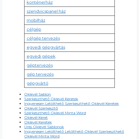
konténerház
szendvicspanel ház
mobilház
célgép
célgép tervezés
egyedi gépgyártás
egyedi gépek
géptervezés
gép tervezés
gépgyártó
Oklevél Sablon
Szerkeszthető Oklevél Keretek
Ingyenesen Letölthető Szerkeszthető Oklevél Keretek
Oklevél Szerkesztő
Szerkeszthető Oklevél Minta Word
Oklevél Keret
Oklevél Keretek
Üres Oklevél Sablonok
Ingyenesen Letölthető Letölthető Oklevél Szerkeszthető
Oklevél Minta Word