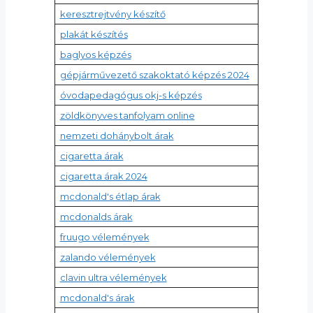
keresztrejtvény készítő
plakát készítés
baglyos képzés
gépjárművezető szakoktató képzés 2024
óvodapedagógus okj-s képzés
zöldkönyves tanfolyam online
nemzeti dohánybolt árak
cigaretta árak
cigaretta árak 2024
mcdonald's étlap árak
mcdonalds árak
fruugo vélemények
zalando vélemények
clavin ultra vélemények
mcdonald's árak