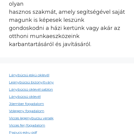
olyan
hasznos szakmát, amely segítségével saját
magunk is képesek leszünk
gondoskodni a házi kertünk vagy akár az
otthoni munkaeszközeink
karbantartásáról és javításáról.
Lánybúcsú eskü oklevél
Leánybúcsú bizonyítvány
Lánybúcsú oklevél sablon
Lánybúcsú oklevél
Jóember fogadalom
Volegeny fogadalom
Vicces legenybucsu versek
Vicces ferj fogadalom
Papucs esku pdf