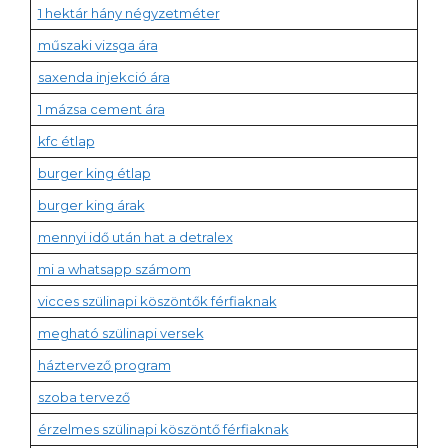
1 hektár hány négyzetméter
műszaki vizsga ára
saxenda injekció ára
1 mázsa cement ára
kfc étlap
burger king étlap
burger king árak
mennyi idő után hat a detralex
mi a whatsapp számom
vicces szülinapi köszöntők férfiaknak
megható szülinapi versek
háztervező program
szoba tervező
érzelmes szülinapi köszöntő férfiaknak