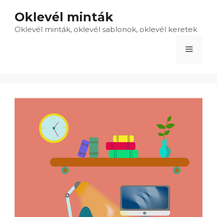
Kilépés
Oklevél minták
a
Oklevél minták, oklevél sablonok, oklevél keretek
tartalomba
Menü