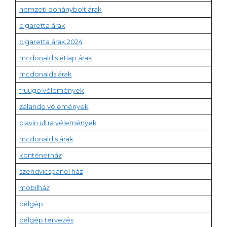
nemzeti dohánybolt árak
cigaretta árak
cigaretta árak 2024
mcdonald's étlap árak
mcdonalds árak
fruugo vélemények
zalando vélemények
clavin ultra vélemények
mcdonald's árak
konténerház
szendvicspanel ház
mobilház
célgép
célgép tervezés