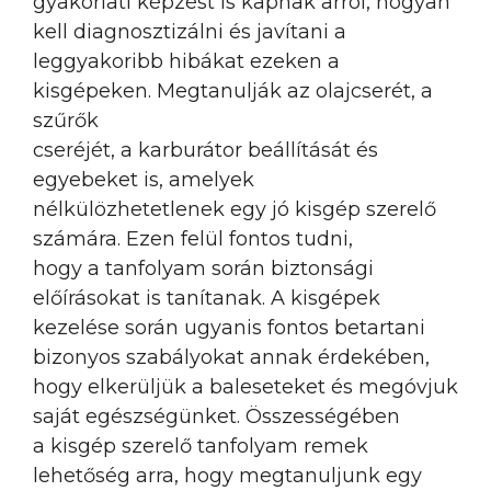
gyakorlati képzést is kapnak arról, hogyan
kell diagnosztizálni és javítani a
leggyakoribb hibákat ezeken a
kisgépeken. Megtanulják az olajcserét, a
szűrők
cseréjét, a karburátor beállítását és
egyebeket is, amelyek
nélkülözhetetlenek egy jó kisgép szerelő
számára. Ezen felül fontos tudni,
hogy a tanfolyam során biztonsági
előírásokat is tanítanak. A kisgépek
kezelése során ugyanis fontos betartani
bizonyos szabályokat annak érdekében,
hogy elkerüljük a baleseteket és megóvjuk
saját egészségünket. Összességében
a kisgép szerelő tanfolyam remek
lehetőség arra, hogy megtanuljunk egy