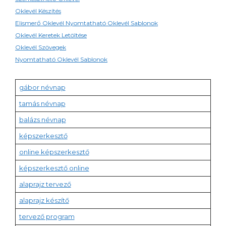
Oklevél Készítés
Elismerő Oklevél Nyomtatható Oklevél Sablonok
Oklevél Keretek Letöltése
Oklevél Szövegek
Nyomtatható Oklevél Sablonok
gábor névnap
tamás névnap
balázs névnap
képszerkesztő
online képszerkesztő
képszerkesztő online
alaprajz tervező
alaprajz készítő
tervező program