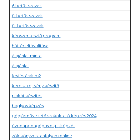
6 betűs szavak
ötbetűs szavak
öt betűs szavak
képszerkesztő program
háttér eltávolítása
árajánlat minta
árajánlat
festés árak m2
keresztrejtvény készítő
plakát készítés
baglyos képzés
gépjárművezető szakoktató képzés 2024
óvodapedagógus okj-s képzés
zöldkönyves tanfolyam online