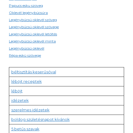
Papucs esku szoveg
Oklevél legénybúcsúra
Legénybúcsú oklevél szöveg
Legénybúcsú oklevél szövege
Legénybúcsú oklevél letöltés
Legénybúcsú oklevél minta
Legénybúcsú oklevél
Répa eskü szövege
béltisztítás keserűsóval
léböjt receptek
léböjt
idézetek
szerelmes idézetek
boldog születésnapot kívánok
5 betűs szavak