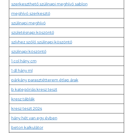
szerkeszthető szülinapi meghívó sablon
meghívó szerkesztő
szülinapi meghívó
születésnapi köszöntő
szívhez szóló szülinapi köszöntő
szülinapi köszöntő
1 col hány cm
1 dl hány ml
párkány parasztétterem étlap árak
b kategóriás kresz teszt
kresz táblák
kresz teszt 2024
hány hét van egy évben
beton kalkulátor