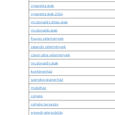
cigaretta árak
cigaretta árak 2024
mcdonald's étlap árak
mcdonalds árak
fruugo vélemények
zalando vélemények
clavin ultra vélemények
mcdonald's árak
konténerház
szendvicspanel ház
mobilház
célgép
célgép tervezés
egyedi gépgyártás