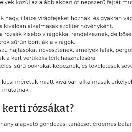
melyek közül az alábbiakban öt népszerű fajtát mu
 nagy, illatos virágfejeket hoznak, és gyakran vág
 kiválóan alkalmasak szoliter növényként.
a rózsák kisebb virágokkal rendelkeznek, de bősé
rok sűrűn borítják a virágok.
zú hajtásokat növesztenek, amelyek falak, pergol
 a kert vertikális térkihasználására.
éles, sűrű bokrokat képeznek, és tökéletesek söv
kicsi méretük miatt kiválóan alkalmasak erkélyek,
n mutatnak.
kerti rózsákat?
néhány alapvető gondozási tanácsot érdemes betar