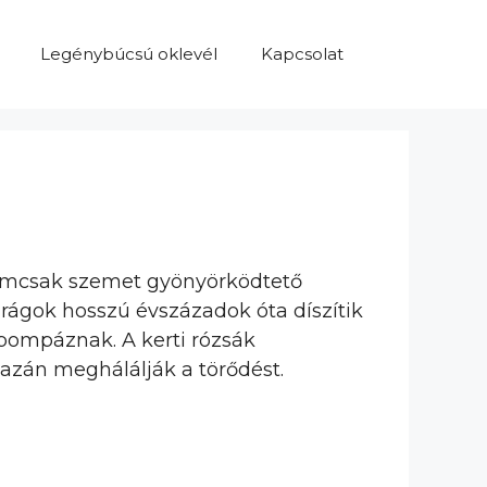
Legénybúcsú oklevél
Kapcsolat
 nemcsak szemet gyönyörködtető
irágok hosszú évszázadok óta díszítik
 pompáznak. A kerti rózsák
gazán meghálálják a törődést.