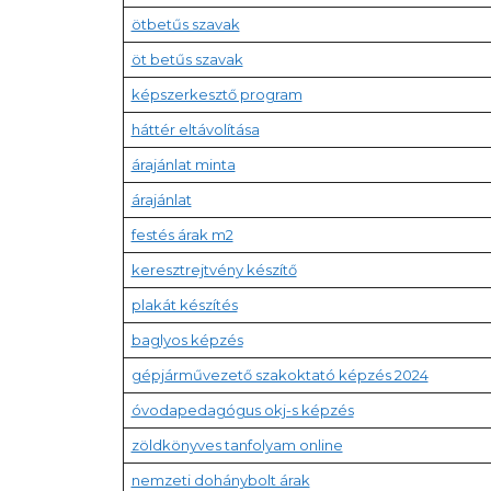
ötbetűs szavak
öt betűs szavak
képszerkesztő program
háttér eltávolítása
árajánlat minta
árajánlat
festés árak m2
keresztrejtvény készítő
plakát készítés
baglyos képzés
gépjárművezető szakoktató képzés 2024
óvodapedagógus okj-s képzés
zöldkönyves tanfolyam online
nemzeti dohánybolt árak