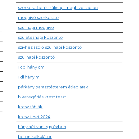
szerkeszthető szülinapi meghívó sablon
meghívó szerkesztő
szülinapi meghívó
születésnapi köszöntő
szívhez szóló szülinapi köszöntő
szülinapi köszöntő
1 col hány cm
1 dl hány ml
párkány parasztétterem étlap árak
b kategóriás kresz teszt
kresz táblák
kresz teszt 2024
hány hét van egy évben
beton kalkulátor