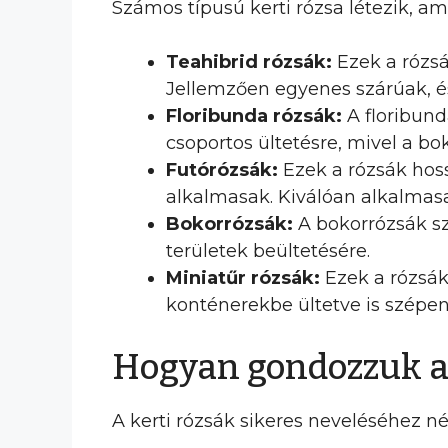
Számos típusú kerti rózsa létezik, a
Teahibrid rózsák:
Ezek a rózsák
Jellemzően egyenes szárúak, és
Floribunda rózsák:
A floribund
csoportos ültetésre, mivel a bok
Futórózsák:
Ezek a rózsák hoss
alkalmasak. Kiválóan alkalmasak
Bokorrózsák:
A bokorrózsák sz
területek beültetésére.
Miniatűr rózsák:
Ezek a rózsák 
konténerekbe ültetve is szépe
Hogyan gondozzuk a 
A kerti rózsák sikeres neveléséhez 