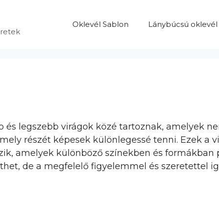
Oklevél Sablon
Lánybúcsú oklevél
eretek
bb és legszebb virágok közé tartoznak, amelyek
mely részét képesek különlegessé tenni. Ezek a v
étezik, amelyek különböző színekben és formákban
het, de a megfelelő figyelemmel és szeretettel i