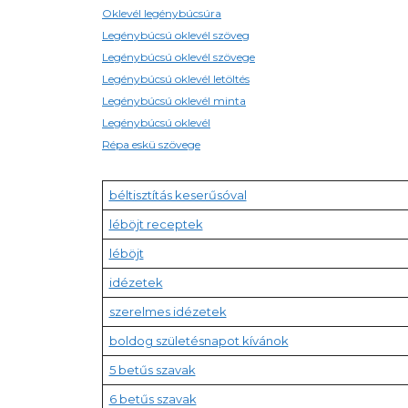
Oklevél legénybúcsúra
Legénybúcsú oklevél szöveg
Legénybúcsú oklevél szövege
Legénybúcsú oklevél letöltés
Legénybúcsú oklevél minta
Legénybúcsú oklevél
Répa eskü szövege
béltisztítás keserűsóval
léböjt receptek
léböjt
idézetek
szerelmes idézetek
boldog születésnapot kívánok
5 betűs szavak
6 betűs szavak