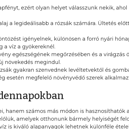
apfényt, ezért olyan helyet válasszunk nekik, ahol
alaj a legideálisabb a rózsák számára. Ültetés el
ntözést igényelnek, különösen a forró nyári hóna
g a víz a gyökereknél.
vény egészségének megőrzésében és a virágzás ö
 új növekedés megindul.
zsák gyakran szenvednek levéltetvektől és gombá
ség esetén megfelelő növényvédő szerek alkalmaz
indennapokban
szei, hanem számos más módon is hasznosíthatók 
lőlük, amelyek otthonunk bármely helyiségét feld
víz is kiváló alapanyagok lehetnek különféle étele