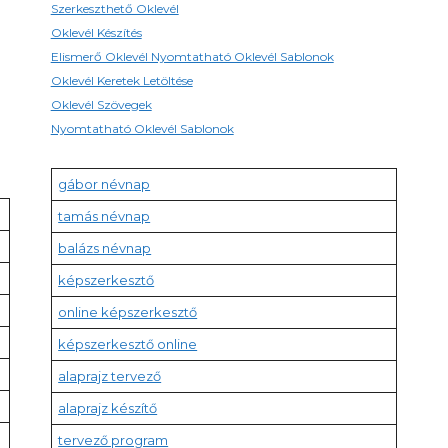
Szerkeszthető Oklevél
Oklevél Készítés
Elismerő Oklevél Nyomtatható Oklevél Sablonok
Oklevél Keretek Letöltése
Oklevél Szövegek
Nyomtatható Oklevél Sablonok
gábor névnap
tamás névnap
balázs névnap
képszerkesztő
online képszerkesztő
képszerkesztő online
alaprajz tervező
alaprajz készítő
tervező program