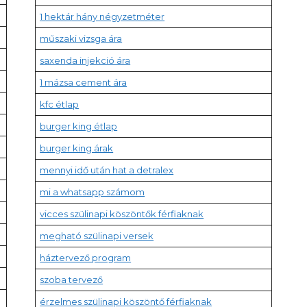
1 hektár hány négyzetméter
műszaki vizsga ára
saxenda injekció ára
1 mázsa cement ára
kfc étlap
burger king étlap
burger king árak
mennyi idő után hat a detralex
mi a whatsapp számom
vicces szülinapi köszöntők férfiaknak
megható szülinapi versek
háztervező program
szoba tervező
érzelmes szülinapi köszöntő férfiaknak