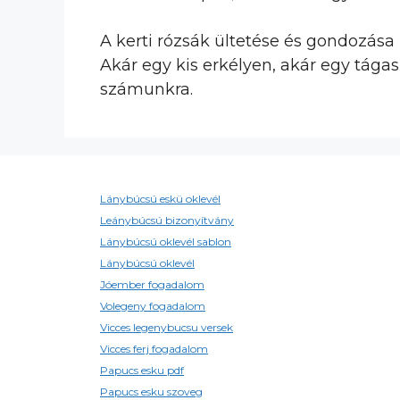
A kerti rózsák ültetése és gondozása
Akár egy kis erkélyen, akár egy tága
számunkra.
Lánybúcsú eskü oklevél
Leánybúcsú bizonyítvány
Lánybúcsú oklevél sablon
Lánybúcsú oklevél
Jóember fogadalom
Volegeny fogadalom
Vicces legenybucsu versek
Vicces ferj fogadalom
Papucs esku pdf
Papucs esku szoveg