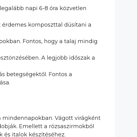
 legalább napi 6-8 óra közvetlen
őtt érdemes komposzttal dúsítani a
pokban. Fontos, hogy a talaj mindig
sztönzésében. A legjobb időszak a
s betegségektől. Fontos a
ása.
a mindennapokban. Vágott virágként
obják. Emellett a rózsaszirmokból
k és italok készítéséhez.