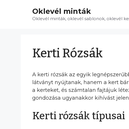
Kilépés
Oklevél minták
a
tartalomba
Oklevél minták, oklevél sablonok, oklevél k
Kerti Rózsák
A kerti rózsák az egyik legnépszerű
látványt nyújtanak, hanem a kert bár
a kerteket, és számtalan fajtájuk l
gondozása ugyanakkor kihívást jelent
Kerti rózsák típusai