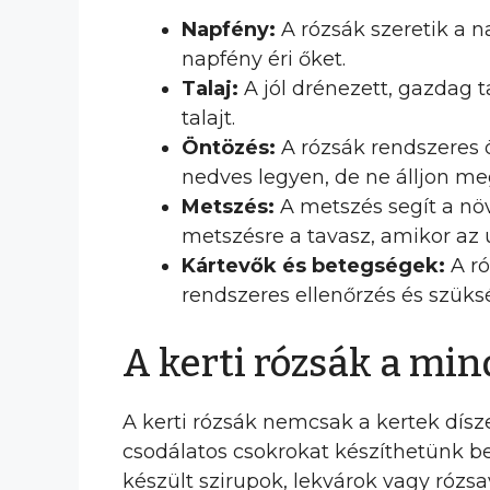
Napfény:
A rózsák szeretik a n
napfény éri őket.
Talaj:
A jól drénezett, gazdag t
talajt.
Öntözés:
A rózsák rendszeres ö
nedves legyen, de ne álljon me
Metszés:
A metszés segít a nö
metszésre a tavasz, amikor az
Kártevők és betegségek:
A ró
rendszeres ellenőrzés és szük
A kerti rózsák a m
A kerti rózsák nemcsak a kertek dí
csodálatos csokrokat készíthetünk be
készült szirupok, lekvárok vagy rózsa