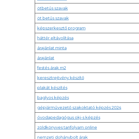
ötbetűs szavak
öt betűs szavak
képszerkesztő program
háttér eltávolítása
árajánlat minta
árajánlat
festés árak m2
keresztrejtvény készítő
plakát készítés
baglyos képzés
gépjárművezető szakoktató képzés 2024
óvodapedagógus okj-s képzés
zöldkönyves tanfolyam online
nemzeti dohánybolt árak