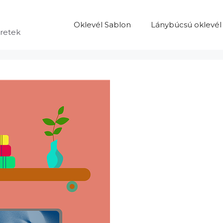
Oklevél Sablon
Lánybúcsú oklevél
eretek