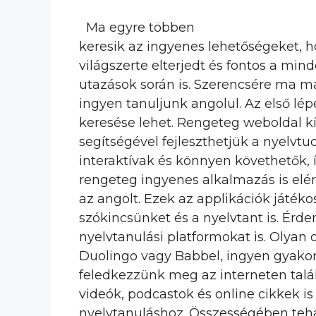
Ma egyre többen
keresik az ingyenes lehetőségeket, 
világszerte elterjedt és fontos a mi
utazások során is. Szerencsére ma m
ingyen tanuljunk angolul. Az első lé
keresése lehet. Rengeteg weboldal k
segítségével fejleszthetjük a nyelvt
interaktívak és könnyen követhetők, 
rengeteg ingyenes alkalmazás is elé
az angolt. Ezek az applikációk játéko
szókincsünket és a nyelvtant is. Érd
nyelvtanulási platformokat is. Olyan 
Duolingo vagy Babbel, ingyen gyakoro
feledkezzünk meg az interneten talá
videók, podcastok és online cikkek i
nyelvtanuláshoz. Összességében tehá