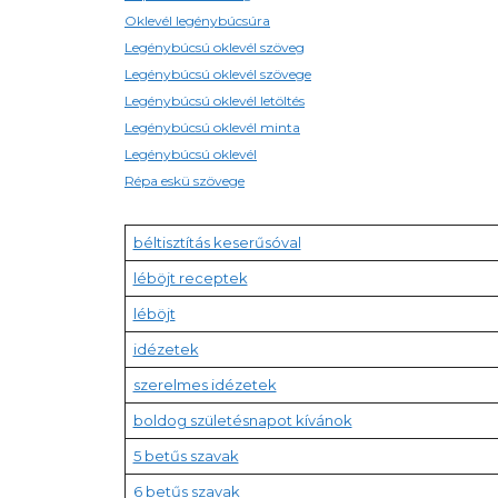
Oklevél legénybúcsúra
Legénybúcsú oklevél szöveg
Legénybúcsú oklevél szövege
Legénybúcsú oklevél letöltés
Legénybúcsú oklevél minta
Legénybúcsú oklevél
Répa eskü szövege
béltisztítás keserűsóval
léböjt receptek
léböjt
idézetek
szerelmes idézetek
boldog születésnapot kívánok
5 betűs szavak
6 betűs szavak