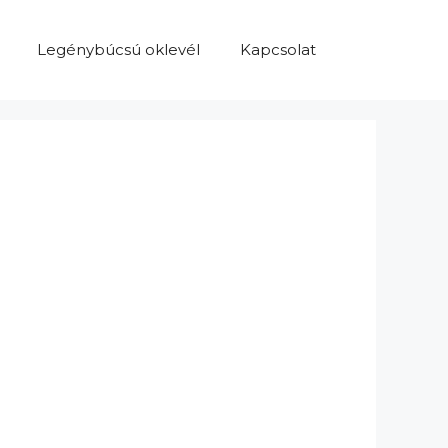
Legénybúcsú oklevél
Kapcsolat