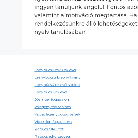
ingyen tanuljunk angolul. Fontos azo
valamint a motiváció megtartása. Ha
rendelkezésünkre álló lehetőségeket,
nyelv tanulásában.
Lánybúcsú eskü oklevél
Leánybúcsú bizonyítvány
Lánybúcsú oklevél sablon
Lánybúcsú oklevél
Jóember fogadalom
Volegeny fogadalom
Vicces legenybucsu versek
Vicces ferj fogadalom
Papucs esku pdf
Papucs esku szoveg