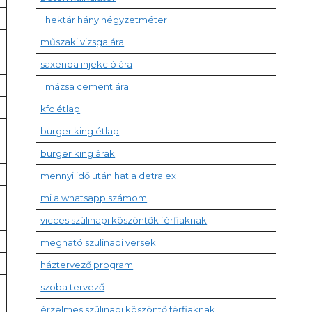
1 hektár hány négyzetméter
műszaki vizsga ára
saxenda injekció ára
1 mázsa cement ára
kfc étlap
burger king étlap
burger king árak
mennyi idő után hat a detralex
mi a whatsapp számom
vicces szülinapi köszöntők férfiaknak
megható szülinapi versek
háztervező program
szoba tervező
érzelmes szülinapi köszöntő férfiaknak