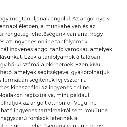
hogy megtanuljanak angolul. Az angol nyelv
ndennapi életben, a munkahelyen és az
ár rengeteg lehetőségünk van arra, hogy
pés az ingyenes online tanfolyamok
ínál ingyenes angol tanfolyamokat, amelyek
udásunkat. Ezek a tanfolyamok általában
így bárki számára elérhetőek. Ezen kívül
rhető, amelyek segítségével gyakorolhatjuk
s formában segítenek fejleszteni a
emes kihasználni az ingyenes online
oldalakon regisztrálva, mint például
lhatjuk az angolt otthonról. Végül ne
lható ingyenes tartalmakról sem. YouTube
s nagyszerű források lehetnek a
t rengeteg lehetőségünk van arra, hogy