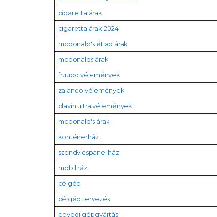
cigaretta árak
cigaretta árak 2024
mcdonald's étlap árak
mcdonalds árak
fruugo vélemények
zalando vélemények
clavin ultra vélemények
mcdonald's árak
konténerház
szendvicspanel ház
mobilház
célgép
célgép tervezés
egyedi gépgyártás