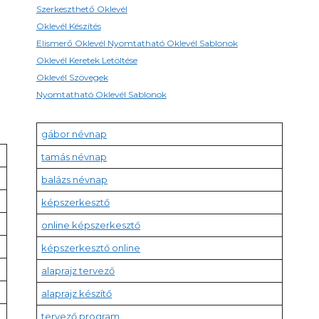
Szerkeszthető Oklevél
Oklevél Készítés
Elismerő Oklevél Nyomtatható Oklevél Sablonok
Oklevél Keretek Letöltése
Oklevél Szövegek
Nyomtatható Oklevél Sablonok
gábor névnap
tamás névnap
balázs névnap
képszerkesztő
online képszerkesztő
képszerkesztő online
alaprajz tervező
alaprajz készítő
tervező program