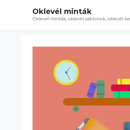
Kilépés
Oklevél minták
a
tartalomba
Oklevél minták, oklevél sablonok, oklevél k