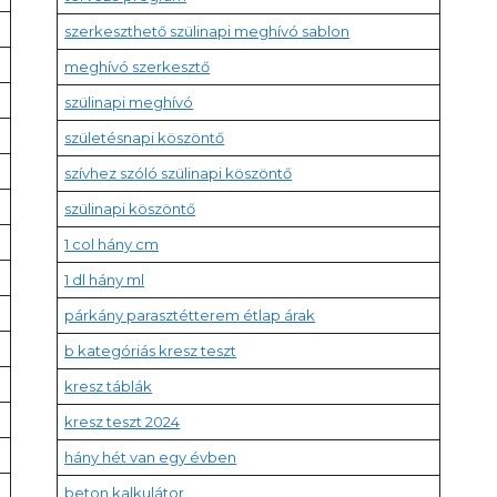
szerkeszthető szülinapi meghívó sablon
meghívó szerkesztő
szülinapi meghívó
születésnapi köszöntő
szívhez szóló szülinapi köszöntő
szülinapi köszöntő
1 col hány cm
1 dl hány ml
párkány parasztétterem étlap árak
b kategóriás kresz teszt
kresz táblák
kresz teszt 2024
hány hét van egy évben
beton kalkulátor