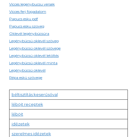
Vicces legenybucsu versek
Vicces ferj fogadalom
Papucs esku pdf
Papucs esku szoveg
Oklevél legénybúcsúra
Legénybúcsú oklevél szöveg
Legénybúcsú oklevél szövege
Legénybúcsú oklevél letöltés
Legénybúcsú oklevél minta
Legénybúcsú oklevél
Répa eskü szövege
béltisztítás keserűsóval
léböjt receptek
léböjt
idézetek
szerelmes idézetek