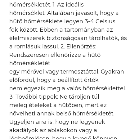
hőmérsékletét. 1. Az ideális
hőmérséklet: Általában javasolt, hogy a
hűtő hőmérséklete legyen 3-4 Celsius
fok között. Ebben a tartományban az
élelmiszerek biztonságosan tárolhatók, és
a romlásuk lassul. 2. Ellenőrzés:
Rendszeresen ellenőrizze a hűtő
hőmérsékletét
egy mérővel vagy termosztáttal. Gyakran
előfordul, hogy a beállított érték
nem egyezik meg a valós hőmérséklettel.
3. További tippek: Ne tároljon túl
meleg ételeket a hűtőben, mert ez
növelheti annak belső hőmérsékletét.
Ügyeljen arra is, hogy ne legyenek
akadályok az ablakokon vagy a
légbeömlésen, hogy a levegő könnyen