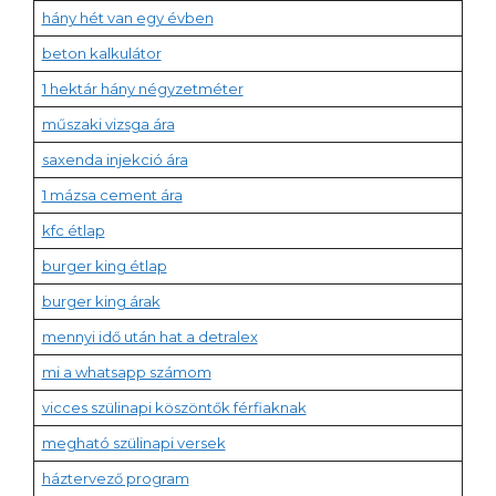
hány hét van egy évben
beton kalkulátor
1 hektár hány négyzetméter
műszaki vizsga ára
saxenda injekció ára
1 mázsa cement ára
kfc étlap
burger king étlap
burger king árak
mennyi idő után hat a detralex
mi a whatsapp számom
vicces szülinapi köszöntők férfiaknak
megható szülinapi versek
háztervező program