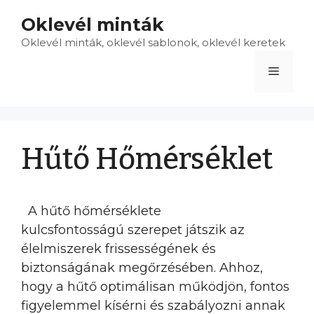
Kilépés
Oklevél minták
a
Oklevél minták, oklevél sablonok, oklevél keretek
tartalomba
Menü
Hűtő Hőmérséklet
A hűtő hőmérséklete
kulcsfontosságú szerepet játszik az
élelmiszerek frissességének és
biztonságának megőrzésében. Ahhoz,
hogy a hűtő optimálisan működjön, fontos
figyelemmel kísérni és szabályozni annak