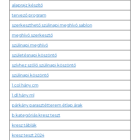
alaprajz készítő
tervező program
szerkeszthető szülinapi meghívó sablon
meghívó szerkesztő
szülinapi meghívó
születésnapi köszöntő
szívhez szóló szülinapi köszöntő
szülinapi köszöntő
1 col hány cm
1 dl hány ml
párkány parasztétterem étlap árak
b kategóriás kresz teszt
kresz táblák
kresz teszt 2024