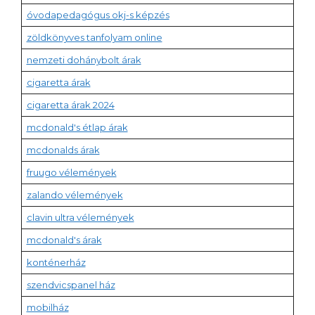
óvodapedagógus okj-s képzés
zöldkönyves tanfolyam online
nemzeti dohánybolt árak
cigaretta árak
cigaretta árak 2024
mcdonald's étlap árak
mcdonalds árak
fruugo vélemények
zalando vélemények
clavin ultra vélemények
mcdonald's árak
konténerház
szendvicspanel ház
mobilház