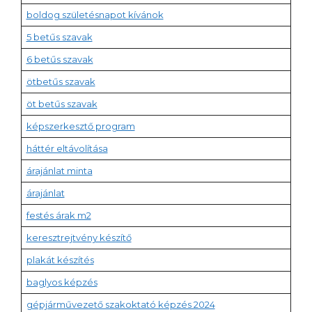
boldog születésnapot kívánok
5 betűs szavak
6 betűs szavak
ötbetűs szavak
öt betűs szavak
képszerkesztő program
háttér eltávolítása
árajánlat minta
árajánlat
festés árak m2
keresztrejtvény készítő
plakát készítés
baglyos képzés
gépjárművezető szakoktató képzés 2024