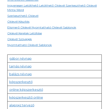
Ingyenesen Letölthető Letölthető Oklevél Szerkeszthető Oklevél
Minta Word
Szerkeszthető Oklevél
Oklevél Készítés
Elismerő Oklevél Nyomtatható Oklevél Sablonok
Oklevél Keretek Letöltése
Oklevél Szövegek
Nyomtatható Oklevél Sablonok
gábor névnap
tamás névnap
balázs névnap
képszerkesztő
online képszerkesztő
képszerkesztő online
alaprajz tervező