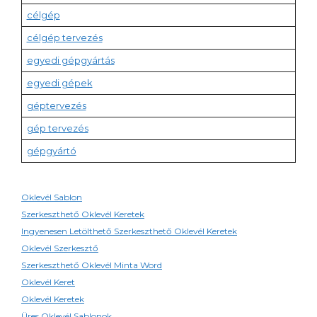
célgép
célgép tervezés
egyedi gépgyártás
egyedi gépek
géptervezés
gép tervezés
gépgyártó
Oklevél Sablon
Szerkeszthető Oklevél Keretek
Ingyenesen Letölthető Szerkeszthető Oklevél Keretek
Oklevél Szerkesztő
Szerkeszthető Oklevél Minta Word
Oklevél Keret
Oklevél Keretek
Üres Oklevél Sablonok