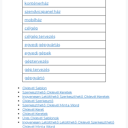
konténerház
szendvicspanel ház
mobilház
célgép
célgép tervezés
egyedi gépgyártás
egyedi gépek
géptervezés
gép tervezés
gépgyártó
Oklevél Sablon
Szerkeszthető Oklevél Keretek
Ingyenesen Letölthető Szerkeszthető Oklevél Keretek
Oklevél Szerkesztő
Szerkeszthető Oklevél Minta Word
Oklevél Keret
Oklevél Keretek
Üres Oklevél Sablonok
Ingyenesen Letölthető Letölthető Oklevél Szerkeszthető
Oklevél Minta Word