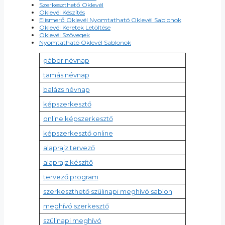
Szerkeszthető Oklevél
Oklevél Készítés
Elismerő Oklevél Nyomtatható Oklevél Sablonok
Oklevél Keretek Letöltése
Oklevél Szövegek
Nyomtatható Oklevél Sablonok
gábor névnap
tamás névnap
balázs névnap
képszerkesztő
online képszerkesztő
képszerkesztő online
alaprajz tervező
alaprajz készítő
tervező program
szerkeszthető szülinapi meghívó sablon
meghívó szerkesztő
szülinapi meghívó