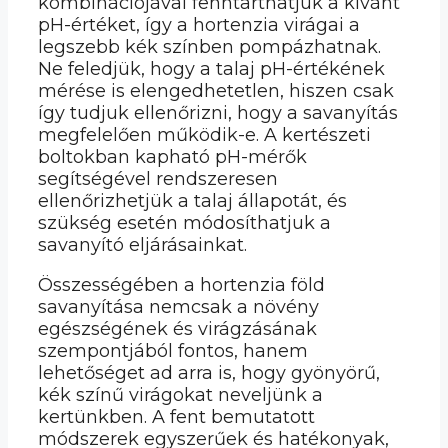
kombinációjával fenntarthatjuk a kívánt
pH-értéket, így a hortenzia virágai a
legszebb kék színben pompázhatnak.
Ne feledjük, hogy a talaj pH-értékének
mérése is elengedhetetlen, hiszen csak
így tudjuk ellenőrizni, hogy a savanyítás
megfelelően működik-e. A kertészeti
boltokban kapható pH-mérők
segítségével rendszeresen
ellenőrizhetjük a talaj állapotát, és
szükség esetén módosíthatjuk a
savanyító eljárásainkat.
Összességében a hortenzia föld
savanyítása nemcsak a növény
egészségének és virágzásának
szempontjából fontos, hanem
lehetőséget ad arra is, hogy gyönyörű,
kék színű virágokat neveljünk a
kertünkben. A fent bemutatott
módszerek egyszerűek és hatékonyak,