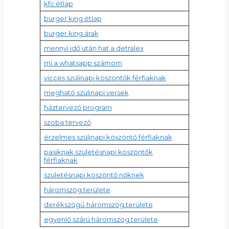
kfc étlap
burger king étlap
burger king árak
mennyi idő után hat a detralex
mi a whatsapp számom
vicces szülinapi köszöntők férfiaknak
megható szülinapi versek
háztervező program
szoba tervező
érzelmes szülinapi köszöntő férfiaknak
pasiknak születésnapi köszöntők
férfiaknak
születésnapi köszöntő nőknek
háromszög területe
derékszögű háromszög területe
egyenlő szárú háromszög területe