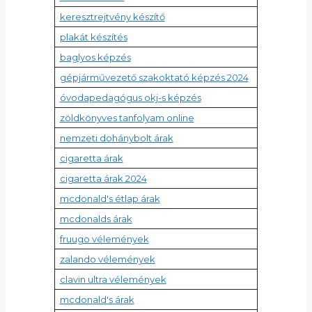
keresztrejtvény készítő
plakát készítés
baglyos képzés
gépjárművezető szakoktató képzés 2024
óvodapedagógus okj-s képzés
zöldkönyves tanfolyam online
nemzeti dohánybolt árak
cigaretta árak
cigaretta árak 2024
mcdonald's étlap árak
mcdonalds árak
fruugo vélemények
zalando vélemények
clavin ultra vélemények
mcdonald's árak