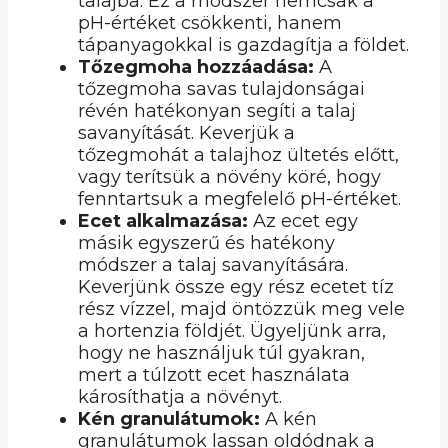
talajba. Ez a módszer nemcsak a
pH-értéket csökkenti, hanem
tápanyagokkal is gazdagítja a földet.
Tőzegmoha hozzáadása:
A
tőzegmoha savas tulajdonságai
révén hatékonyan segíti a talaj
savanyítását. Keverjük a
tőzegmohát a talajhoz ültetés előtt,
vagy terítsük a növény köré, hogy
fenntartsuk a megfelelő pH-értéket.
Ecet alkalmazása:
Az ecet egy
másik egyszerű és hatékony
módszer a talaj savanyítására.
Keverjünk össze egy rész ecetet tíz
rész vízzel, majd öntözzük meg vele
a hortenzia földjét. Ügyeljünk arra,
hogy ne használjuk túl gyakran,
mert a túlzott ecet használata
károsíthatja a növényt.
Kén granulátumok:
A kén
granulátumok lassan oldódnak a