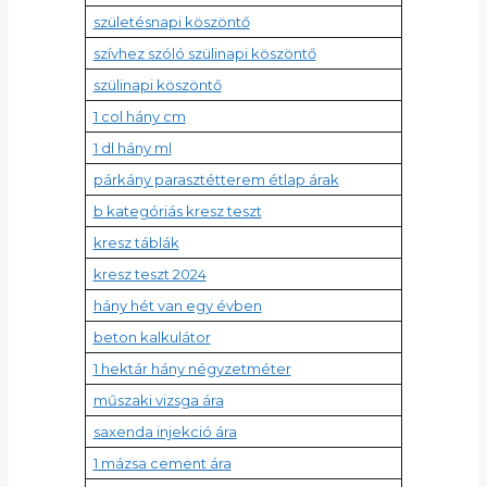
születésnapi köszöntő
szívhez szóló szülinapi köszöntő
szülinapi köszöntő
1 col hány cm
1 dl hány ml
párkány parasztétterem étlap árak
b kategóriás kresz teszt
kresz táblák
kresz teszt 2024
hány hét van egy évben
beton kalkulátor
1 hektár hány négyzetméter
műszaki vizsga ára
saxenda injekció ára
1 mázsa cement ára