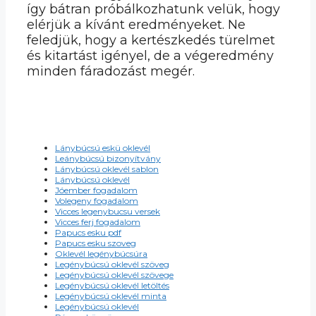
így bátran próbálkozhatunk velük, hogy
elérjük a kívánt eredményeket. Ne
feledjük, hogy a kertészkedés türelmet
és kitartást igényel, de a végeredmény
minden fáradozást megér.
Lánybúcsú eskü oklevél
Leánybúcsú bizonyítvány
Lánybúcsú oklevél sablon
Lánybúcsú oklevél
Jóember fogadalom
Volegeny fogadalom
Vicces legenybucsu versek
Vicces ferj fogadalom
Papucs esku pdf
Papucs esku szoveg
Oklevél legénybúcsúra
Legénybúcsú oklevél szöveg
Legénybúcsú oklevél szövege
Legénybúcsú oklevél letöltés
Legénybúcsú oklevél minta
Legénybúcsú oklevél