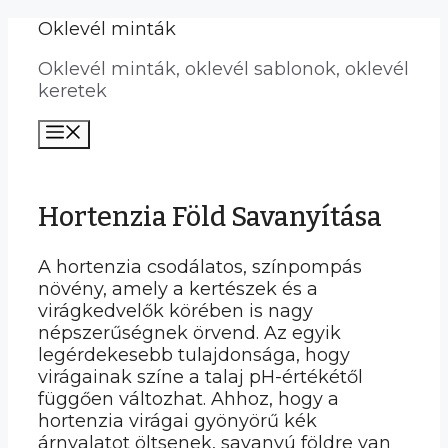
Kilépés
Oklevél minták
a
Oklevél minták, oklevél sablonok, oklevél
tartalomba
keretek
Menü
Hortenzia Föld Savanyítása
A hortenzia csodálatos, színpompás
növény, amely a kertészek és a
virágkedvelők körében is nagy
népszerűségnek örvend. Az egyik
legérdekesebb tulajdonsága, hogy
virágainak színe a talaj pH-értékétől
függően változhat. Ahhoz, hogy a
hortenzia virágai gyönyörű kék
árnyalatot öltsenek, savanyú földre van