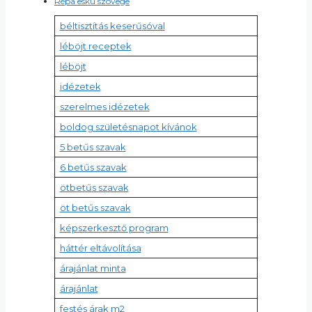
Répa eskü szövege
béltisztítás keserűsóval
léböjt receptek
léböjt
idézetek
szerelmes idézetek
boldog születésnapot kívánok
5 betűs szavak
6 betűs szavak
ötbetűs szavak
öt betűs szavak
képszerkesztő program
háttér eltávolítása
árajánlat minta
árajánlat
festés árak m2