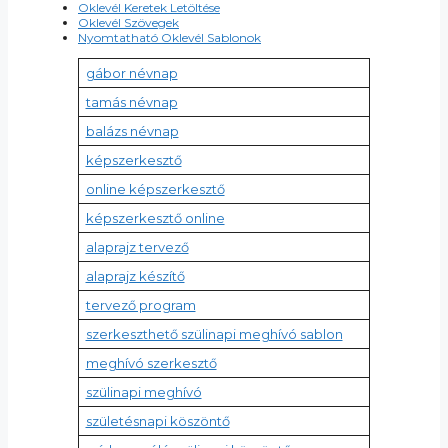
Oklevél Keretek Letöltése
Oklevél Szövegek
Nyomtatható Oklevél Sablonok
gábor névnap
tamás névnap
balázs névnap
képszerkesztő
online képszerkesztő
képszerkesztő online
alaprajz tervező
alaprajz készítő
tervező program
szerkeszthető szülinapi meghívó sablon
meghívó szerkesztő
szülinapi meghívó
születésnapi köszöntő