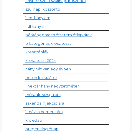
szívhez szóló szülinapi köszöntő
szülinapi köszöntő
1 col hány cm
1 dl hány ml
párkány parasztétterem étlap árak
b kategóriás kresz teszt
kresz táblák
kresz teszt 2024
hány hét van egy évben
beton kalkulátor
1 hektár hány négyzetméter
műszaki vizsga ára
saxenda injekció ára
1 mázsa cement ára
kfc étlap
burger king étlap