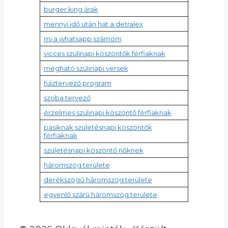
burger king árak
mennyi idő után hat a detralex
mi a whatsapp számom
vicces szülinapi köszöntők férfiaknak
megható szülinapi versek
háztervező program
szoba tervező
érzelmes szülinapi köszöntő férfiaknak
pasiknak születésnapi köszöntők
férfiaknak
születésnapi köszöntő nőknek
háromszög területe
derékszögű háromszög területe
egyenlő szárú háromszög területe