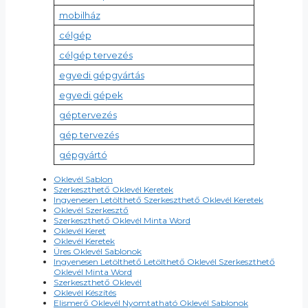
mobilház
célgép
célgép tervezés
egyedi gépgyártás
egyedi gépek
géptervezés
gép tervezés
gépgyártó
Oklevél Sablon
Szerkeszthető Oklevél Keretek
Ingyenesen Letölthető Szerkeszthető Oklevél Keretek
Oklevél Szerkesztő
Szerkeszthető Oklevél Minta Word
Oklevél Keret
Oklevél Keretek
Üres Oklevél Sablonok
Ingyenesen Letölthető Letölthető Oklevél Szerkeszthető
Oklevél Minta Word
Szerkeszthető Oklevél
Oklevél Készítés
Elismerő Oklevél Nyomtatható Oklevél Sablonok