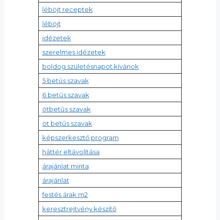
léböjt receptek
léböjt
idézetek
szerelmes idézetek
boldog születésnapot kívánok
5 betűs szavak
6 betűs szavak
ötbetűs szavak
öt betűs szavak
képszerkesztő program
háttér eltávolítása
árajánlat minta
árajánlat
festés árak m2
keresztrejtvény készítő