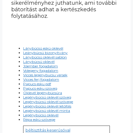
sikerélményhez juthatunk, ami további
bátorítást adhat a kertészkedés
folytatásához.
Lánybúcsú eskü oklevél
Leánybúcsú bizonyítvány
Lánybúcsú oklevél sablon
Lánybúcsú oklevél
Jóember fogadalom
Volegeny fogadalom
Vicces legenybucsu versek
Vicces ferj fogadalom
Papucs esku pdf
Papucs esku szoveg
Oklevél legénybúcsúra
Legénybúcsú oklevél szöveg
Legénybúcsú oklevél szövege
Legénybúcsú oklevél letöltés
Legénybúcsú oklevél minta
Legénybúcsú oklevél
Répa eskü szövege
béltisztítás keserűsóval