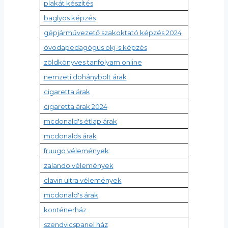
plakát készítés
baglyos képzés
gépjárművezető szakoktató képzés 2024
óvodapedagógus okj-s képzés
zöldkönyves tanfolyam online
nemzeti dohánybolt árak
cigaretta árak
cigaretta árak 2024
mcdonald's étlap árak
mcdonalds árak
fruugo vélemények
zalando vélemények
clavin ultra vélemények
mcdonald's árak
konténerház
szendvicspanel ház