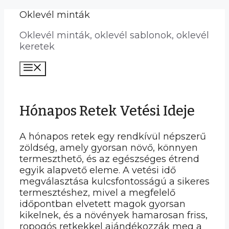
Kilépés
Oklevél minták
a
Oklevél minták, oklevél sablonok, oklevél
tartalomba
keretek
Menü
Hónapos Retek Vetési Ideje
A hónapos retek egy rendkívül népszerű
zöldség, amely gyorsan növő, könnyen
termeszthető, és az egészséges étrend
egyik alapvető eleme. A vetési idő
megválasztása kulcsfontosságú a sikeres
termesztéshez, mivel a megfelelő
időpontban elvetett magok gyorsan
kikelnek, és a növények hamarosan friss,
ropogós retkekkel ajándékozzák meg a