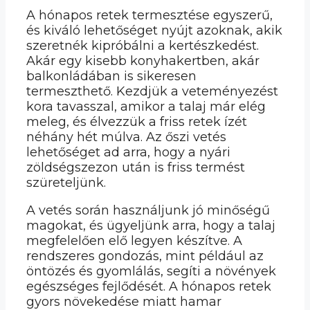
A hónapos retek termesztése egyszerű,
és kiváló lehetőséget nyújt azoknak, akik
szeretnék kipróbálni a kertészkedést.
Akár egy kisebb konyhakertben, akár
balkonládában is sikeresen
termeszthető. Kezdjük a veteményezést
kora tavasszal, amikor a talaj már elég
meleg, és élvezzük a friss retek ízét
néhány hét múlva. Az őszi vetés
lehetőséget ad arra, hogy a nyári
zöldségszezon után is friss termést
szüreteljünk.
A vetés során használjunk jó minőségű
magokat, és ügyeljünk arra, hogy a talaj
megfelelően elő legyen készítve. A
rendszeres gondozás, mint például az
öntözés és gyomlálás, segíti a növények
egészséges fejlődését. A hónapos retek
gyors növekedése miatt hamar