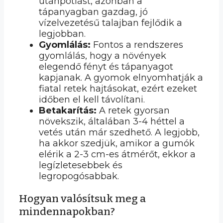
utánpótlást, azonban a
tápanyagban gazdag, jó
vízelvezetésű talajban fejlődik a
legjobban.
Gyomlálás:
Fontos a rendszeres
gyomlálás, hogy a növények
elegendő fényt és tápanyagot
kapjanak. A gyomok elnyomhatják a
fiatal retek hajtásokat, ezért ezeket
időben el kell távolítani.
Betakarítás:
A retek gyorsan
növekszik, általában 3-4 héttel a
vetés után már szedhető. A legjobb,
ha akkor szedjük, amikor a gumók
elérik a 2-3 cm-es átmérőt, ekkor a
legízletesebbek és
legropogósabbak.
Hogyan valósítsuk meg a
mindennapokban?