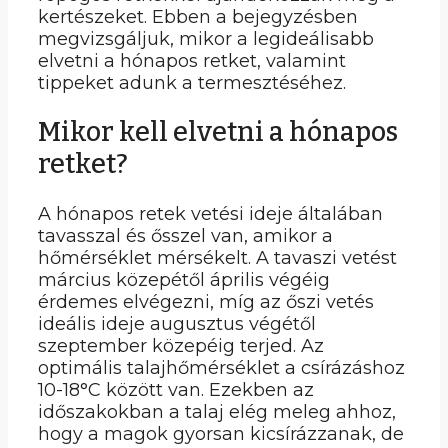
kertészeket. Ebben a bejegyzésben
megvizsgáljuk, mikor a legideálisabb
elvetni a hónapos retket, valamint
tippeket adunk a termesztéséhez.
Mikor kell elvetni a hónapos
retket?
A hónapos retek vetési ideje általában
tavasszal és ősszel van, amikor a
hőmérséklet mérsékelt. A tavaszi vetést
március közepétől április végéig
érdemes elvégezni, míg az őszi vetés
ideális ideje augusztus végétől
szeptember közepéig terjed. Az
optimális talajhőmérséklet a csírázáshoz
10-18°C között van. Ezekben az
időszakokban a talaj elég meleg ahhoz,
hogy a magok gyorsan kicsírázzanak, de