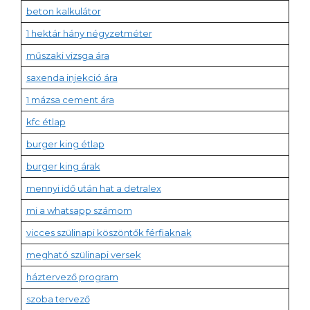
beton kalkulátor
1 hektár hány négyzetméter
műszaki vizsga ára
saxenda injekció ára
1 mázsa cement ára
kfc étlap
burger king étlap
burger king árak
mennyi idő után hat a detralex
mi a whatsapp számom
vicces szülinapi köszöntők férfiaknak
megható szülinapi versek
háztervező program
szoba tervező