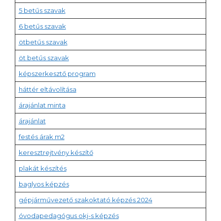
5 betűs szavak
6 betűs szavak
ötbetűs szavak
öt betűs szavak
képszerkesztő program
háttér eltávolítása
árajánlat minta
árajánlat
festés árak m2
keresztrejtvény készítő
plakát készítés
baglyos képzés
gépjárművezető szakoktató képzés 2024
óvodapedagógus okj-s képzés