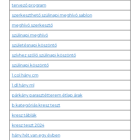
tervező program
szerkeszthető szülinapi meghívó sablon
meghívó szerkesztő
szülinapi meghívó
születésnapi köszöntő
szívhez szóló szülinapi köszöntő
szülinapi köszöntő
1 col hány cm
1 dl hány ml
párkány parasztétterem étlap árak
b kategóriás kresz teszt
kresz táblák
kresz teszt 2024
hány hét van egy évben