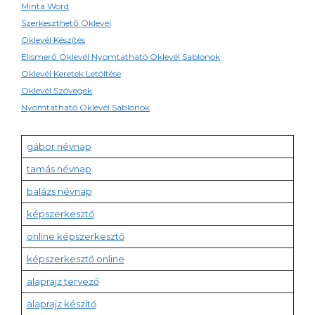
Minta Word
Szerkeszthető Oklevél
Oklevél Készítés
Elismerő Oklevél Nyomtatható Oklevél Sablonok
Oklevél Keretek Letöltése
Oklevél Szövegek
Nyomtatható Oklevél Sablonok
gábor névnap
tamás névnap
balázs névnap
képszerkesztő
online képszerkesztő
képszerkesztő online
alaprajz tervező
alaprajz készítő