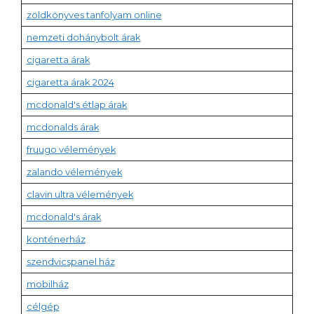
zöldkönyves tanfolyam online
nemzeti dohánybolt árak
cigaretta árak
cigaretta árak 2024
mcdonald's étlap árak
mcdonalds árak
fruugo vélemények
zalando vélemények
clavin ultra vélemények
mcdonald's árak
konténerház
szendvicspanel ház
mobilház
célgép