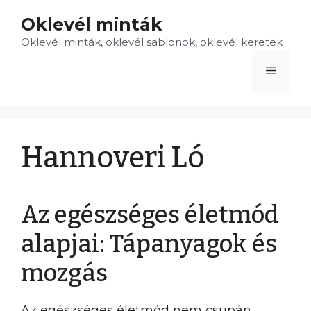
Kilépés
Oklevél minták
a
Oklevél minták, oklevél sablonok, oklevél keretek
tartalomba
Menü
Hannoveri Ló
Az egészséges életmód
alapjai: Tápanyagok és
mozgás
Az egészséges életmód nem csupán