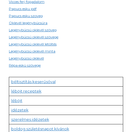
Vicces ferj fogadalom
Papucs esku pdf
Papucs esku szoveg
Oklevél legénybúcsúra
Legénybúcsú oklevél szöveg
Legénybúcsú oklevél szövege
Legénybúcsú oklevél letöltés
Legénybúcsú oklevél minta
Legénybúcsú oklevél
Répa eskü szövege
béltisztítás keserűsóval
léböjt receptek
léböjt
idézetek
szerelmes idézetek
boldog születésnapot kívánok