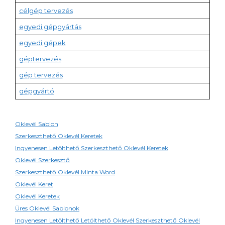
célgép tervezés
egyedi gépgyártás
egyedi gépek
géptervezés
gép tervezés
gépgyártó
Oklevél Sablon
Szerkeszthető Oklevél Keretek
Ingyenesen Letölthető Szerkeszthető Oklevél Keretek
Oklevél Szerkesztő
Szerkeszthető Oklevél Minta Word
Oklevél Keret
Oklevél Keretek
Üres Oklevél Sablonok
Ingyenesen Letölthető Letölthető Oklevél Szerkeszthető Oklevél