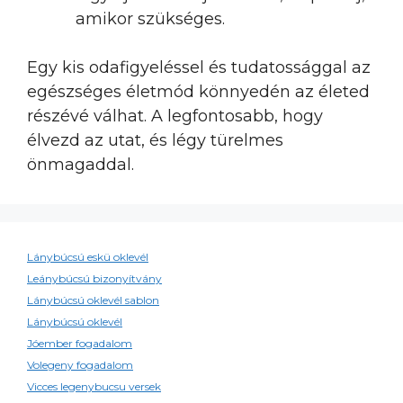
amikor szükséges.
Egy kis odafigyeléssel és tudatossággal az
egészséges életmód könnyedén az életed
részévé válhat. A legfontosabb, hogy
élvezd az utat, és légy türelmes
önmagaddal.
Lánybúcsú eskü oklevél
Leánybúcsú bizonyítvány
Lánybúcsú oklevél sablon
Lánybúcsú oklevél
Jóember fogadalom
Volegeny fogadalom
Vicces legenybucsu versek