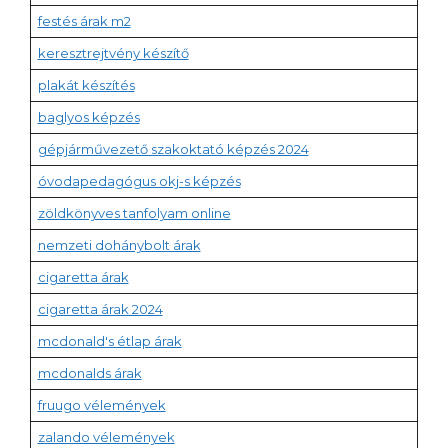
festés árak m2
keresztrejtvény készítő
plakát készítés
baglyos képzés
gépjárművezető szakoktató képzés 2024
óvodapedagógus okj-s képzés
zöldkönyves tanfolyam online
nemzeti dohánybolt árak
cigaretta árak
cigaretta árak 2024
mcdonald's étlap árak
mcdonalds árak
fruugo vélemények
zalando vélemények