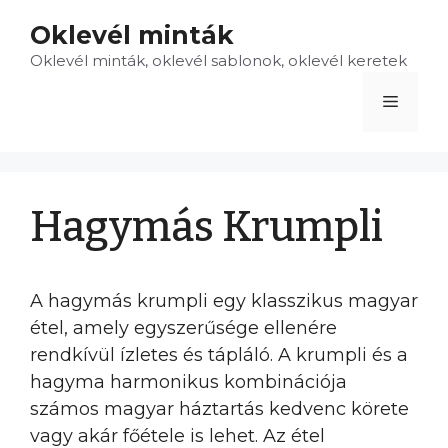
Kilépés
Oklevél minták
a
Oklevél minták, oklevél sablonok, oklevél keretek
tartalomba
Menü
Hagymás Krumpli
A hagymás krumpli egy klasszikus magyar
étel, amely egyszerűsége ellenére
rendkívül ízletes és tápláló. A krumpli és a
hagyma harmonikus kombinációja
számos magyar háztartás kedvenc körete
vagy akár főétele is lehet. Az étel