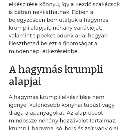
elkészítése könnyű, így a kezdő szakácsok
is bátran nekiláthatnak. Ebben a
bejegyzésben bemutatjuk a hagymás
krumpli alapjait, néhány variációját,
valamint tippeket adunk arra, hogyan
illesztheted be ezt a finomságot a
mindennapi étkezéseidbe.
A hagymás krumpli
alapjai
A hagymás krumpli elkészítése nem
igényel különösebb konyhai tudást vagy
drága alapanyagokat. Az alaprecept
mindössze néhány hozzávalót tartalmaz:
krumpli, hagyma, só, bors és zsír vagy olaj.