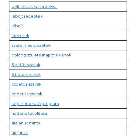
béltisztítás keserűsóval
léböjt receptek
léböjt
idézetek
szerelmes idézetek
boldog születésnapot kívánok
5 betűs szavak
6 betűs szavak
ötbetűs szavak
öt betűs szavak
képszerkesztő program
háttér eltávolítása
árajánlat minta
árajánlat