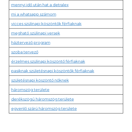
mennyi idő után hat a detralex
mi a whatsapp számom
vicces szülinapi köszöntők férfiaknak
megható szülinapi versek
háztervező program
szoba tervező
érzelmes szülinapi köszöntő férfiaknak
pasiknak születésnapi köszöntők férfiaknak
születésnapi köszöntő nőknek
háromszög területe
derékszögű háromszög területe
egyenlő szárú háromszög területe