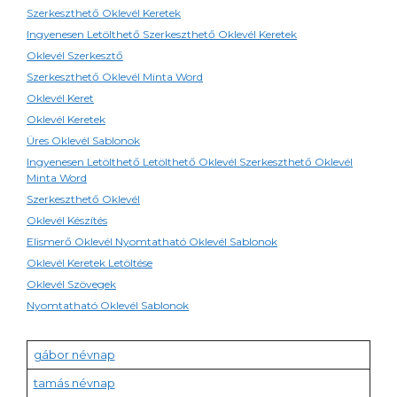
Szerkeszthető Oklevél Keretek
Ingyenesen Letölthető Szerkeszthető Oklevél Keretek
Oklevél Szerkesztő
Szerkeszthető Oklevél Minta Word
Oklevél Keret
Oklevél Keretek
Üres Oklevél Sablonok
Ingyenesen Letölthető Letölthető Oklevél Szerkeszthető Oklevél
Minta Word
Szerkeszthető Oklevél
Oklevél Készítés
Elismerő Oklevél Nyomtatható Oklevél Sablonok
Oklevél Keretek Letöltése
Oklevél Szövegek
Nyomtatható Oklevél Sablonok
gábor névnap
tamás névnap