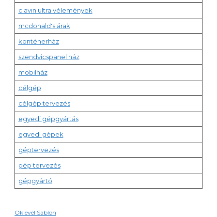
clavin ultra vélemények
mcdonald's árak
konténerház
szendvicspanel ház
mobilház
célgép
célgép tervezés
egyedi gépgyártás
egyedi gépek
géptervezés
gép tervezés
gépgyártó
Oklevél Sablon