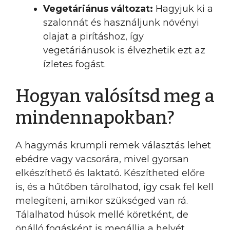
Vegetáriánus változat:
Hagyjuk ki a
szalonnát és használjunk növényi
olajat a pirításhoz, így
vegetáriánusok is élvezhetik ezt az
ízletes fogást.
Hogyan valósítsd meg a
mindennapokban?
A hagymás krumpli remek választás lehet
ebédre vagy vacsorára, mivel gyorsan
elkészíthető és laktató. Készítheted előre
is, és a hűtőben tárolhatod, így csak fel kell
melegíteni, amikor szükséged van rá.
Tálalhatod húsok mellé köretként, de
önálló fogásként is megállja a helyét.