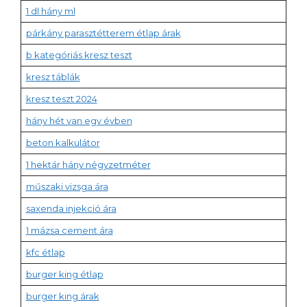
1 dl hány ml
párkány parasztétterem étlap árak
b kategóriás kresz teszt
kresz táblák
kresz teszt 2024
hány hét van egy évben
beton kalkulátor
1 hektár hány négyzetméter
műszaki vizsga ára
saxenda injekció ára
1 mázsa cement ára
kfc étlap
burger king étlap
burger king árak