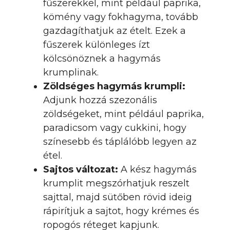
fűszerekkel, mint például paprika,
kömény vagy fokhagyma, tovább
gazdagíthatjuk az ételt. Ezek a
fűszerek különleges ízt
kölcsönöznek a hagymás
krumplinak.
Zöldséges hagymás krumpli:
Adjunk hozzá szezonális
zöldségeket, mint például paprika,
paradicsom vagy cukkini, hogy
színesebb és táplálóbb legyen az
étel.
Sajtos változat:
A kész hagymás
krumplit megszórhatjuk reszelt
sajttal, majd sütőben rövid ideig
rápirítjuk a sajtot, hogy krémes és
ropogós réteget kapjunk.