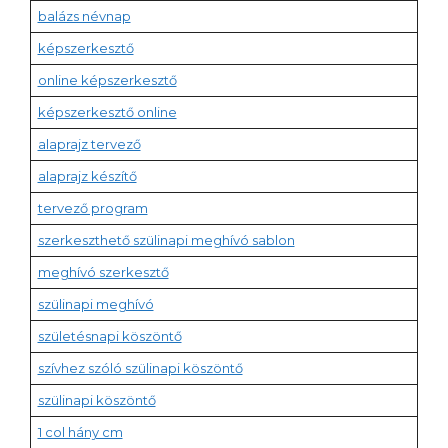
balázs névnap
képszerkesztő
online képszerkesztő
képszerkesztő online
alaprajz tervező
alaprajz készítő
tervező program
szerkeszthető szülinapi meghívó sablon
meghívó szerkesztő
szülinapi meghívó
születésnapi köszöntő
szívhez szóló szülinapi köszöntő
szülinapi köszöntő
1 col hány cm