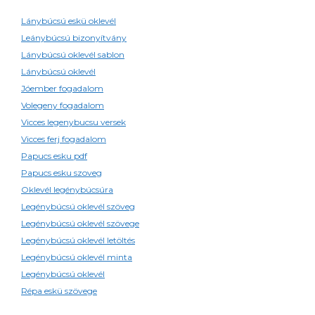
Lánybúcsú eskü oklevél
Leánybúcsú bizonyítvány
Lánybúcsú oklevél sablon
Lánybúcsú oklevél
Jóember fogadalom
Volegeny fogadalom
Vicces legenybucsu versek
Vicces ferj fogadalom
Papucs esku pdf
Papucs esku szoveg
Oklevél legénybúcsúra
Legénybúcsú oklevél szöveg
Legénybúcsú oklevél szövege
Legénybúcsú oklevél letöltés
Legénybúcsú oklevél minta
Legénybúcsú oklevél
Répa eskü szövege