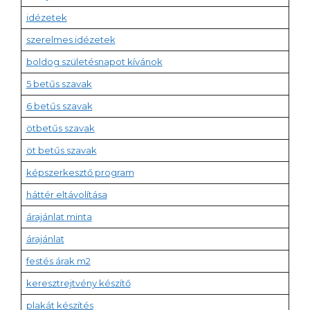
idézetek
szerelmes idézetek
boldog születésnapot kívánok
5 betűs szavak
6 betűs szavak
ötbetűs szavak
öt betűs szavak
képszerkesztő program
háttér eltávolítása
árajánlat minta
árajánlat
festés árak m2
keresztrejtvény készítő
plakát készítés