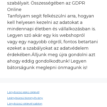
szabályait. Összességében az GDPR
Online
Tanfolyam segít felkészülni arra, hogyan
kell helyesen kezelni az adatokat a
mindennapi életben és vállalkozásban is.
Legyen szó akár egy kis webshopról
vagy egy nagyobb cégről, fontos betartani
ezeket a szabályokat az adatvédelem
érdekében.Álljunk meg újra gondolni azt
ahogy eddig gondolkodtunk! Legyen
bátorságunk meglepni önmagunk is!
Lánybúcsú eskü oklevél
Leánybúcsú bizonyítvány
Lánybúcsú oklevél sablon