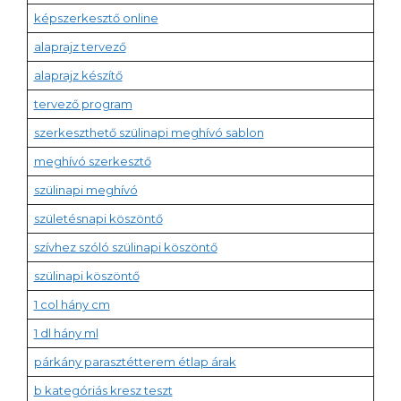
képszerkesztő online
alaprajz tervező
alaprajz készítő
tervező program
szerkeszthető szülinapi meghívó sablon
meghívó szerkesztő
szülinapi meghívó
születésnapi köszöntő
szívhez szóló szülinapi köszöntő
szülinapi köszöntő
1 col hány cm
1 dl hány ml
párkány parasztétterem étlap árak
b kategóriás kresz teszt