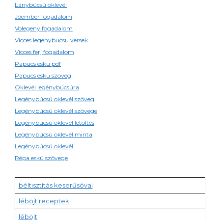
Lánybúcsú oklevél
Jóember fogadalom
Volegeny fogadalom
Vicces legenybucsu versek
Vicces ferj fogadalom
Papucs esku pdf
Papucs esku szoveg
Oklevél legénybúcsúra
Legénybúcsú oklevél szöveg
Legénybúcsú oklevél szövege
Legénybúcsú oklevél letöltés
Legénybúcsú oklevél minta
Legénybúcsú oklevél
Répa eskü szövege
béltisztítás keserűsóval
léböjt receptek
léböjt