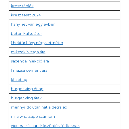
kresz táblák
kresz teszt 2024
hány hét van egy évben
beton kalkulátor
1 hektár hány négyzetméter
műszaki vizsga ára
saxenda injekció ára
1 mázsa cement ára
kfc étlap
burger king étlap
burger king árak
mennyi idő után hat a detralex
mi a whatsapp számom
vicces szülinapi köszöntők férfiaknak