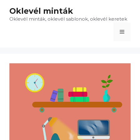
Kilépés
Oklevél minták
a
Oklevél minták, oklevél sablonok, oklevél keretek
tartalomba
Menü