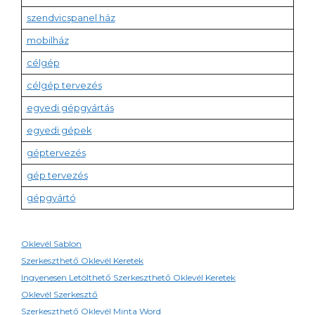
szendvicspanel ház
mobilház
célgép
célgép tervezés
egyedi gépgyártás
egyedi gépek
géptervezés
gép tervezés
gépgyártó
Oklevél Sablon
Szerkeszthető Oklevél Keretek
Ingyenesen Letölthető Szerkeszthető Oklevél Keretek
Oklevél Szerkesztő
Szerkeszthető Oklevél Minta Word