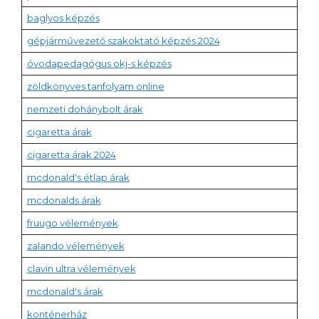
baglyos képzés
gépjárművezető szakoktató képzés 2024
óvodapedagógus okj-s képzés
zöldkönyves tanfolyam online
nemzeti dohánybolt árak
cigaretta árak
cigaretta árak 2024
mcdonald's étlap árak
mcdonalds árak
fruugo vélemények
zalando vélemények
clavin ultra vélemények
mcdonald's árak
konténerház