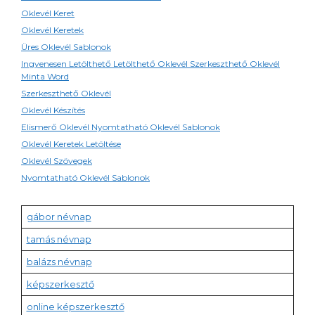
Oklevél Keret
Oklevél Keretek
Üres Oklevél Sablonok
Ingyenesen Letölthető Letölthető Oklevél Szerkeszthető Oklevél
Minta Word
Szerkeszthető Oklevél
Oklevél Készítés
Elismerő Oklevél Nyomtatható Oklevél Sablonok
Oklevél Keretek Letöltése
Oklevél Szövegek
Nyomtatható Oklevél Sablonok
gábor névnap
tamás névnap
balázs névnap
képszerkesztő
online képszerkesztő