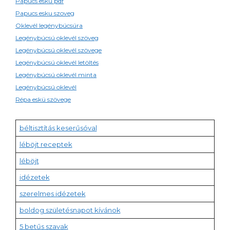
Papucs esku pdf
Papucs esku szoveg
Oklevél legénybúcsúra
Legénybúcsú oklevél szöveg
Legénybúcsú oklevél szövege
Legénybúcsú oklevél letöltés
Legénybúcsú oklevél minta
Legénybúcsú oklevél
Répa eskü szövege
béltisztítás keserűsóval
léböjt receptek
léböjt
idézetek
szerelmes idézetek
boldog születésnapot kívánok
5 betűs szavak