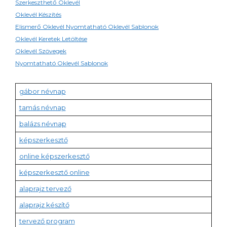
Szerkeszthető Oklevél
Oklevél Készítés
Elismerő Oklevél Nyomtatható Oklevél Sablonok
Oklevél Keretek Letöltése
Oklevél Szövegek
Nyomtatható Oklevél Sablonok
gábor névnap
tamás névnap
balázs névnap
képszerkesztő
online képszerkesztő
képszerkesztő online
alaprajz tervező
alaprajz készítő
tervező program