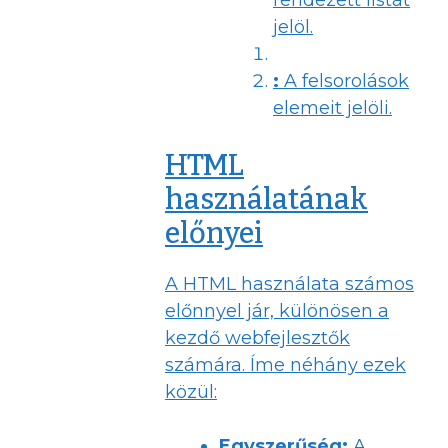
rendezett listát
jelöl.
:
A felsorolások
elemeit jelöli.
HTML
használatának
előnyei
A HTML használata számos
előnnyel jár, különösen a
kezdő webfejlesztők
számára. Íme néhány ezek
közül:
Egyszerűség:
A