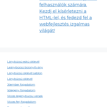
felhasználók számára.
Kezdj el kísérletezni a
HTML-lel, és fedezd fel a
webfejlesztés izgalmas
világát!
Lánybúcsú eskü oklevél
Leánybúcsú bizonyítvány
Lánybúcsú oklevél sablon
Lánybúcsú oklevél
Jóember fogadalom
Volegeny fogadalom
Vicces legenybucsu versek
Vicces ferj fogadalom