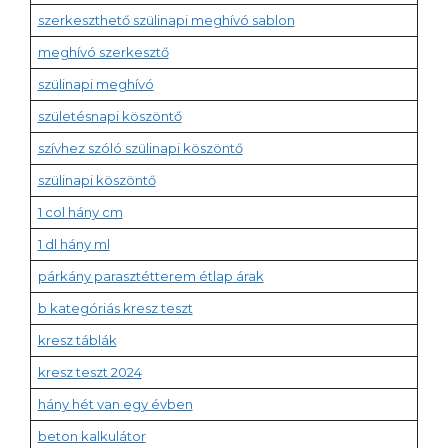
szerkeszthető szülinapi meghívó sablon
meghívó szerkesztő
szülinapi meghívó
születésnapi köszöntő
szívhez szóló szülinapi köszöntő
szülinapi köszöntő
1 col hány cm
1 dl hány ml
párkány parasztétterem étlap árak
b kategóriás kresz teszt
kresz táblák
kresz teszt 2024
hány hét van egy évben
beton kalkulátor