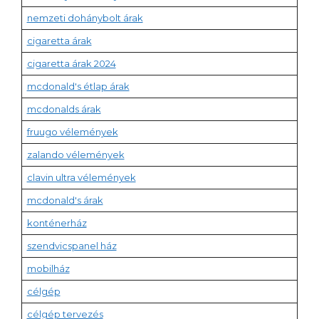
nemzeti dohánybolt árak
cigaretta árak
cigaretta árak 2024
mcdonald's étlap árak
mcdonalds árak
fruugo vélemények
zalando vélemények
clavin ultra vélemények
mcdonald's árak
konténerház
szendvicspanel ház
mobilház
célgép
célgép tervezés