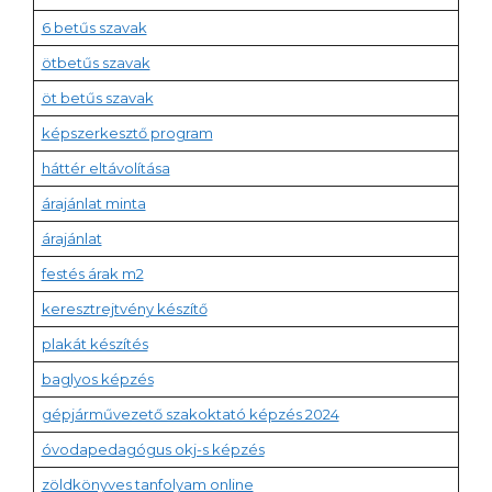
6 betűs szavak
ötbetűs szavak
öt betűs szavak
képszerkesztő program
háttér eltávolítása
árajánlat minta
árajánlat
festés árak m2
keresztrejtvény készítő
plakát készítés
baglyos képzés
gépjárművezető szakoktató képzés 2024
óvodapedagógus okj-s képzés
zöldkönyves tanfolyam online