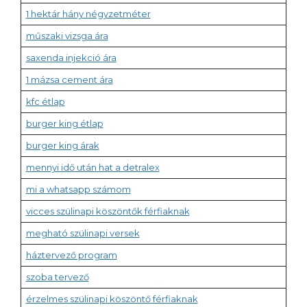
1 hektár hány négyzetméter
műszaki vizsga ára
saxenda injekció ára
1 mázsa cement ára
kfc étlap
burger king étlap
burger king árak
mennyi idő után hat a detralex
mi a whatsapp számom
vicces szülinapi köszöntők férfiaknak
megható szülinapi versek
háztervező program
szoba tervező
érzelmes szülinapi köszöntő férfiaknak