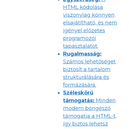
HTML kódolása
viszonylag könnyen
elsajátítható, és nem
igényel előzetes
programozói
tapasztalatot.
Rugalmasság:
Számos lehetőséget
biztosít a tartalom
strukturálására és
formázására.
Széleskörű
támogatás:
Minden
modern böngésző
támogatja a HTML-t,
így biztos lehetsz