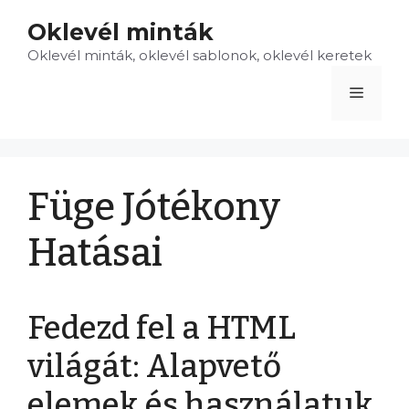
Kilépés
Oklevél minták
a
Oklevél minták, oklevél sablonok, oklevél keretek
tartalomba
Menü
Füge Jótékony
Hatásai
Fedezd fel a HTML
világát: Alapvető
elemek és használatuk