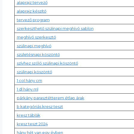
alaprajz tervező
alaprajz készítő
tervező program
szerkeszthető szülinapi meghívó sablon
meghívó szerkesztő
szülinapi meghívó
születésnapi köszöntő
szívhez szóló szülinapi köszöntő
szülinapi köszöntő
1 col hány cm
1 dl hány ml
párkány parasztétterem étlap árak
b kategóriás kresz teszt
kresz táblák
kresz teszt 2024
hány hét van egy évben