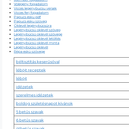
Volegeny fogadalom
Vicces legenybucsu versek
Vicces ferj fogadalom
Papucs esku pdf
Papucs esku szoveg
Oklevél legénybúcsúra
Legénybúcsú oklevél szöveg
Legénybúcsú oklevél szövege
Legénybúcsú oklevél letöltés
Legénybúcsú oklevél minta
Legénybúcsú oklevél
Répa eskü szövege
béltisztítás keserűsóval
léböjt receptek
léböjt
idézetek
szerelmes idézetek
boldog születésnapot kívánok
5 betűs szavak
6 betűs szavak
ötbetűs szavak