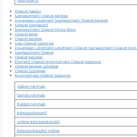
gépgyártó
Oklevél Sablon
Szerkeszthető Oklevél Keretek
Ingyenesen Letölthető Szerkeszthető Oklevél Keretek
Oklevél Szerkesztő
Szerkeszthető Oklevél Minta Word
Oklevél Keret
Oklevél Keretek
Üres Oklevél Sablonok
Ingyenesen Letölthető Letölthető Oklevél Szerkeszthető Oklevél Min
Szerkeszthető Oklevél
Oklevél Készítés
Elismerő Oklevél Nyomtatható Oklevél Sablonok
Oklevél Keretek Letöltése
Oklevél Szövegek
Nyomtatható Oklevél Sablonok
gábor névnap
tamás névnap
balázs névnap
képszerkesztő
online képszerkesztő
képszerkesztő online