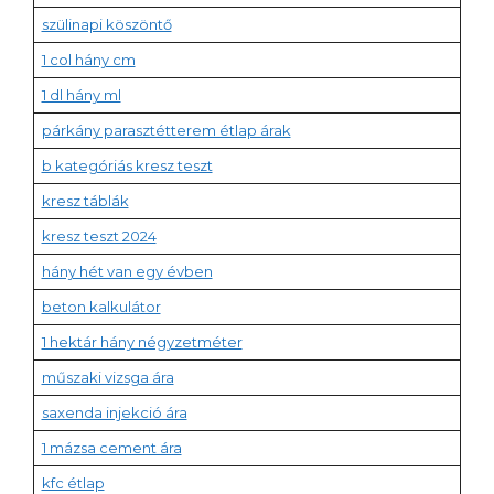
szülinapi köszöntő
1 col hány cm
1 dl hány ml
párkány parasztétterem étlap árak
b kategóriás kresz teszt
kresz táblák
kresz teszt 2024
hány hét van egy évben
beton kalkulátor
1 hektár hány négyzetméter
műszaki vizsga ára
saxenda injekció ára
1 mázsa cement ára
kfc étlap