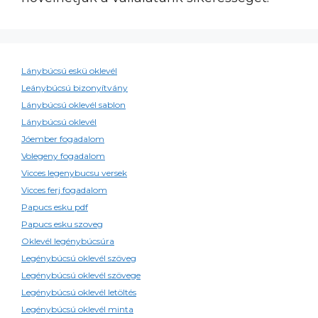
Lánybúcsú eskü oklevél
Leánybúcsú bizonyítvány
Lánybúcsú oklevél sablon
Lánybúcsú oklevél
Jóember fogadalom
Volegeny fogadalom
Vicces legenybucsu versek
Vicces ferj fogadalom
Papucs esku pdf
Papucs esku szoveg
Oklevél legénybúcsúra
Legénybúcsú oklevél szöveg
Legénybúcsú oklevél szövege
Legénybúcsú oklevél letöltés
Legénybúcsú oklevél minta