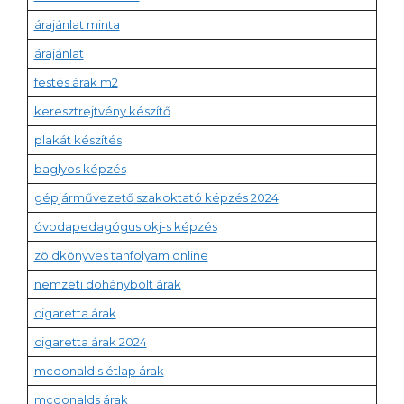
árajánlat minta
árajánlat
festés árak m2
keresztrejtvény készítő
plakát készítés
baglyos képzés
gépjárművezető szakoktató képzés 2024
óvodapedagógus okj-s képzés
zöldkönyves tanfolyam online
nemzeti dohánybolt árak
cigaretta árak
cigaretta árak 2024
mcdonald's étlap árak
mcdonalds árak