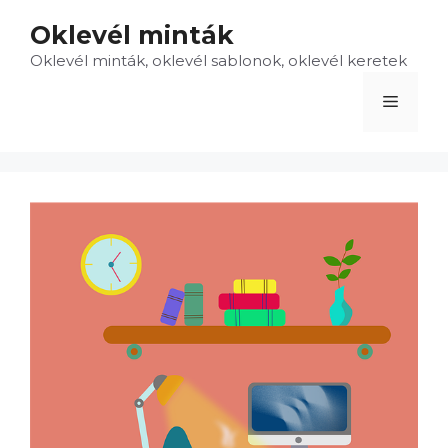
Kilépés
Oklevél minták
a
Oklevél minták, oklevél sablonok, oklevél keretek
tartalomba
Menü