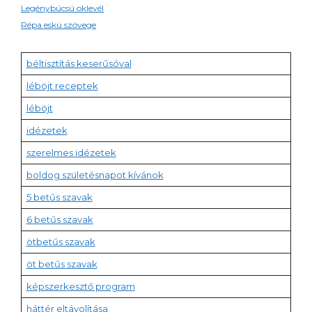
Legénybúcsú oklevél
Répa eskü szövege
béltisztítás keserűsóval
léböjt receptek
léböjt
idézetek
szerelmes idézetek
boldog születésnapot kívánok
5 betűs szavak
6 betűs szavak
ötbetűs szavak
öt betűs szavak
képszerkesztő program
háttér eltávolítása