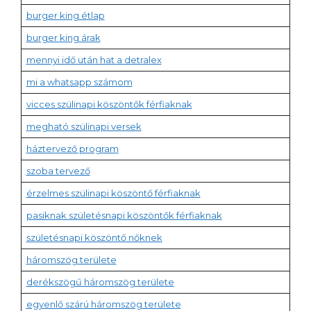
burger king étlap
burger king árak
mennyi idő után hat a detralex
mi a whatsapp számom
vicces szülinapi köszöntők férfiaknak
megható szülinapi versek
háztervező program
szoba tervező
érzelmes szülinapi köszöntő férfiaknak
pasiknak születésnapi köszöntők férfiaknak
születésnapi köszöntő nőknek
háromszög területe
derékszögű háromszög területe
egyenlő szárú háromszög területe