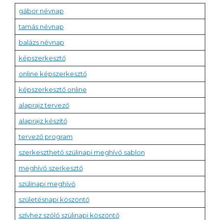
gábor névnap
tamás névnap
balázs névnap
képszerkesztő
online képszerkesztő
képszerkesztő online
alaprajz tervező
alaprajz készítő
tervező program
szerkeszthető szülinapi meghívó sablon
meghívó szerkesztő
szülinapi meghívó
születésnapi köszöntő
szívhez szóló szülinapi köszöntő