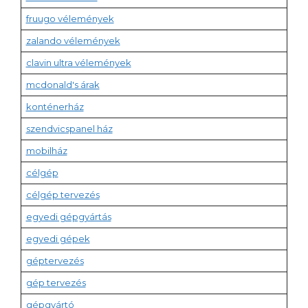
fruugo vélemények
zalando vélemények
clavin ultra vélemények
mcdonald's árak
konténerház
szendvicspanel ház
mobilház
célgép
célgép tervezés
egyedi gépgyártás
egyedi gépek
géptervezés
gép tervezés
gépgyártó