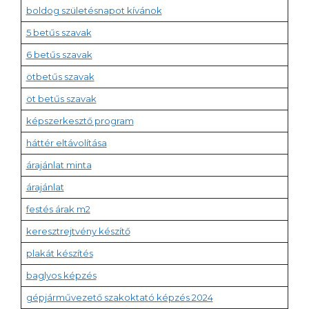
boldog születésnapot kívánok
5 betűs szavak
6 betűs szavak
ötbetűs szavak
öt betűs szavak
képszerkesztő program
háttér eltávolítása
árajánlat minta
árajánlat
festés árak m2
keresztrejtvény készítő
plakát készítés
baglyos képzés
gépjárművezető szakoktató képzés 2024