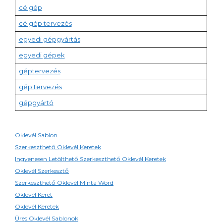
célgép
célgép tervezés
egyedi gépgyártás
egyedi gépek
géptervezés
gép tervezés
gépgyártó
Oklevél Sablon
Szerkeszthető Oklevél Keretek
Ingyenesen Letölthető Szerkeszthető Oklevél Keretek
Oklevél Szerkesztő
Szerkeszthető Oklevél Minta Word
Oklevél Keret
Oklevél Keretek
Üres Oklevél Sablonok