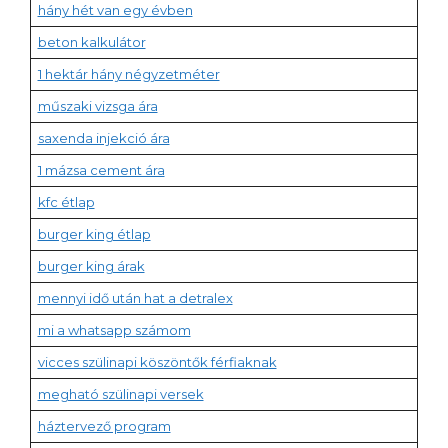
hány hét van egy évben
beton kalkulátor
1 hektár hány négyzetméter
műszaki vizsga ára
saxenda injekció ára
1 mázsa cement ára
kfc étlap
burger king étlap
burger king árak
mennyi idő után hat a detralex
mi a whatsapp számom
vicces szülinapi köszöntők férfiaknak
megható szülinapi versek
háztervező program