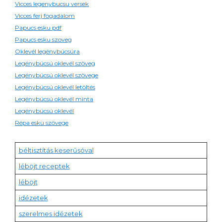
Vicces legenybucsu versek
Vicces ferj fogadalom
Papucs esku pdf
Papucs esku szoveg
Oklevél legénybúcsúra
Legénybúcsú oklevél szöveg
Legénybúcsú oklevél szövege
Legénybúcsú oklevél letöltés
Legénybúcsú oklevél minta
Legénybúcsú oklevél
Répa eskü szövege
béltisztítás keserűsóval
léböjt receptek
léböjt
idézetek
szerelmes idézetek