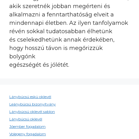
akik szeretnék jobban megérteni és
alkalmazni a fenntarthatóság elveit a
mindennapi életben. Az ilyen tanfolyamok
révén sokkal tudatosabban élhetünk
és cselekedhetünk annak érdekében,
hogy hosszú távon is megőrizzük
bolygónk
egészségét és jólétét.
Lánybúcsú eskü oklevél
Leánybúcsú bizonyítvány
Lánybúcsú oklevél sablon
Lánybúcsú oklevél
Jóember fogadalom
Volegeny fogadalom