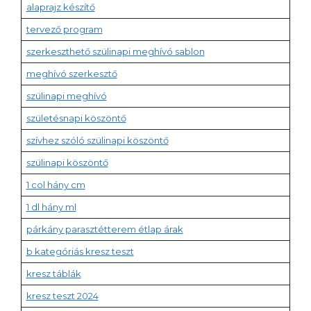
alaprajz készítő
tervező program
szerkeszthető szülinapi meghívó sablon
meghívó szerkesztő
szülinapi meghívó
születésnapi köszöntő
szívhez szóló szülinapi köszöntő
szülinapi köszöntő
1 col hány cm
1 dl hány ml
párkány parasztétterem étlap árak
b kategóriás kresz teszt
kresz táblák
kresz teszt 2024