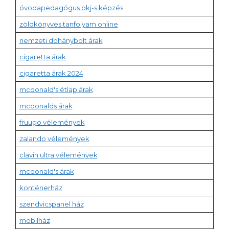
óvodapedagógus okj-s képzés
zöldkönyves tanfolyam online
nemzeti dohánybolt árak
cigaretta árak
cigaretta árak 2024
mcdonald's étlap árak
mcdonalds árak
fruugo vélemények
zalando vélemények
clavin ultra vélemények
mcdonald's árak
konténerház
szendvicspanel ház
mobilház