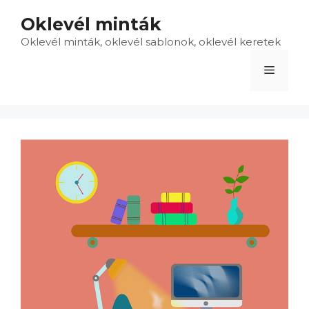
Kilépés
Oklevél minták
a
Oklevél minták, oklevél sablonok, oklevél keretek
tartalomba
Menü