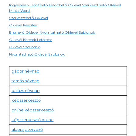
Ingyenesen Letölthető Letölthető Oklevél Szerkeszthető Oklevél
Minta Word
Szerkeszthető Oklevél
Oklevél Készítés
Elismerő Oklevél Nyomtatható Oklevél Sablonok
Oklevél Keretek Letöltése
Oklevél Szövegek
Nyomtatható Oklevél Sablonok
gábor névnap
tamás névnap
balázs névnap
képszerkesztő
online képszerkesztő
képszerkesztő online
alaprajz tervező