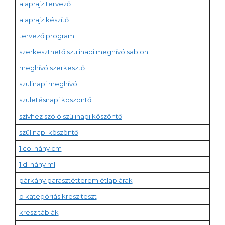
alaprajz tervező
alaprajz készítő
tervező program
szerkeszthető szülinapi meghívó sablon
meghívó szerkesztő
szülinapi meghívó
születésnapi köszöntő
szívhez szóló szülinapi köszöntő
szülinapi köszöntő
1 col hány cm
1 dl hány ml
párkány parasztétterem étlap árak
b kategóriás kresz teszt
kresz táblák