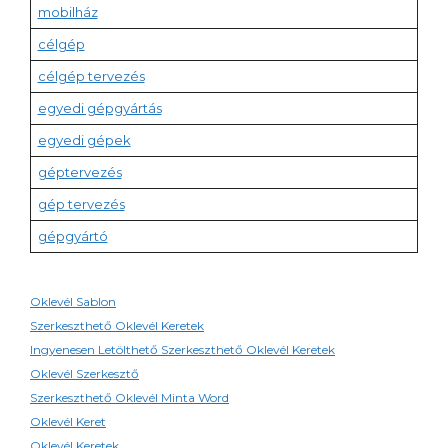
mobilház
célgép
célgép tervezés
egyedi gépgyártás
egyedi gépek
géptervezés
gép tervezés
gépgyártó
Oklevél Sablon
Szerkeszthető Oklevél Keretek
Ingyenesen Letölthető Szerkeszthető Oklevél Keretek
Oklevél Szerkesztő
Szerkeszthető Oklevél Minta Word
Oklevél Keret
Oklevél Keretek