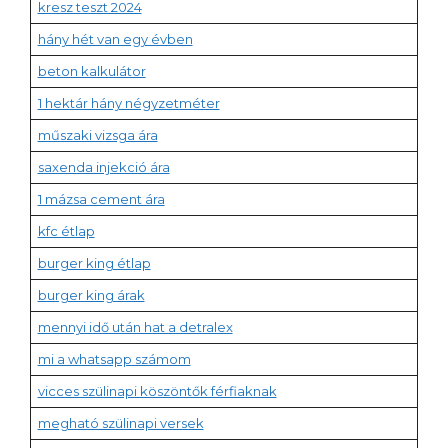
kresz teszt 2024
hány hét van egy évben
beton kalkulátor
1 hektár hány négyzetméter
műszaki vizsga ára
saxenda injekció ára
1 mázsa cement ára
kfc étlap
burger king étlap
burger king árak
mennyi idő után hat a detralex
mi a whatsapp számom
vicces szülinapi köszöntők férfiaknak
megható szülinapi versek