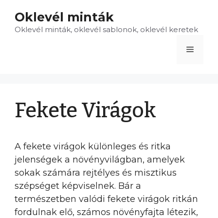
Kilépés
Oklevél minták
a
Oklevél minták, oklevél sablonok, oklevél keretek
tartalomba
Menü
Fekete Virágok
A fekete virágok különleges és ritka
jelenségek a növényvilágban, amelyek
sokak számára rejtélyes és misztikus
szépséget képviselnek. Bár a
természetben valódi fekete virágok ritkán
fordulnak elő, számos növényfajta létezik,