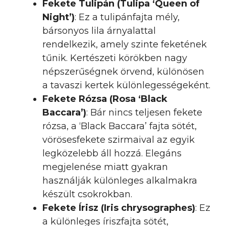
Fekete Tulipán (Tulipa ‘Queen of
Night’)
: Ez a tulipánfajta mély,
bársonyos lila árnyalattal
rendelkezik, amely szinte feketének
tűnik. Kertészeti körökben nagy
népszerűségnek örvend, különösen
a tavaszi kertek különlegességeként.
Fekete Rózsa (Rosa ‘Black
Baccara’)
: Bár nincs teljesen fekete
rózsa, a ‘Black Baccara’ fajta sötét,
vörösesfekete szirmaival az egyik
legközelebb áll hozzá. Elegáns
megjelenése miatt gyakran
használják különleges alkalmakra
készült csokrokban.
Fekete Írisz (Iris chrysographes)
: Ez
a különleges íriszfajta sötét,