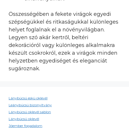
Összességében a fekete virágok egyedi
szépségükkel és ritkaságukkal különleges
helyet foglalnak el a növényvilágban.
Legyen szó akár kertről, beltéri
dekorációról vagy különleges alkalmakra
készült csokrokról, ezek a virágok minden
helyzetben egyediséget és eleganciát
sugároznak.
Lánybúcsú eskü oklevél
Leánybúcsú bizonyítvány
Lánybúcsú oklevél sablon
Lánybúcsú oklevél
Jóember fogadalom