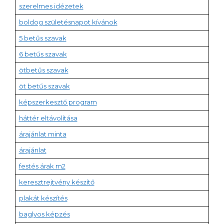
szerelmes idézetek
boldog születésnapot kívánok
5 betűs szavak
6 betűs szavak
ötbetűs szavak
öt betűs szavak
képszerkesztő program
háttér eltávolítása
árajánlat minta
árajánlat
festés árak m2
keresztrejtvény készítő
plakát készítés
baglyos képzés