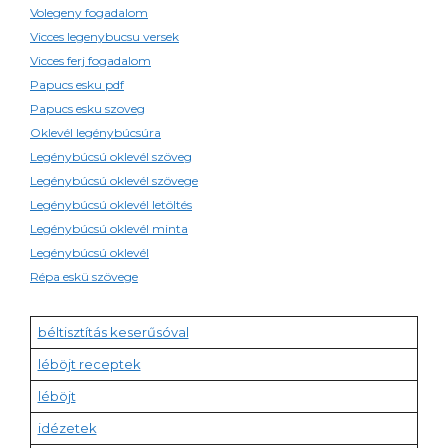
Volegeny fogadalom
Vicces legenybucsu versek
Vicces ferj fogadalom
Papucs esku pdf
Papucs esku szoveg
Oklevél legénybúcsúra
Legénybúcsú oklevél szöveg
Legénybúcsú oklevél szövege
Legénybúcsú oklevél letöltés
Legénybúcsú oklevél minta
Legénybúcsú oklevél
Répa eskü szövege
béltisztítás keserűsóval
léböjt receptek
léböjt
idézetek