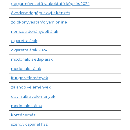
gépjárművezető szakoktató képzés 2024
óvodapedagógus okj-s képzés
zöldkönyves tanfolyam online
nemzeti dohánybolt árak
cigaretta árak
cigaretta árak 2024
mcdonald's étlap árak
mcdonalds árak
fruugo vélemények
zalando vélemények
clavin ultra vélemények
mcdonald's árak
konténerház
szendvicspanel ház