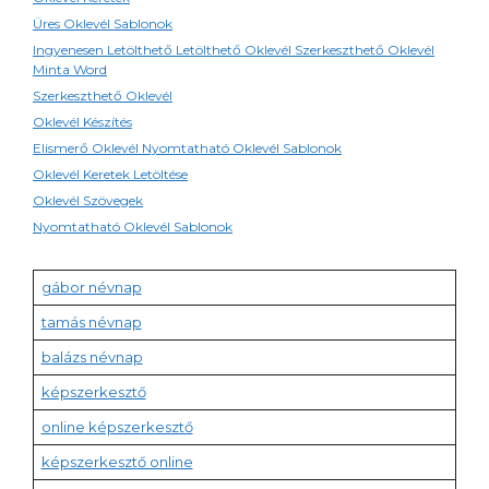
Üres Oklevél Sablonok
Ingyenesen Letölthető Letölthető Oklevél Szerkeszthető Oklevél
Minta Word
Szerkeszthető Oklevél
Oklevél Készítés
Elismerő Oklevél Nyomtatható Oklevél Sablonok
Oklevél Keretek Letöltése
Oklevél Szövegek
Nyomtatható Oklevél Sablonok
gábor névnap
tamás névnap
balázs névnap
képszerkesztő
online képszerkesztő
képszerkesztő online