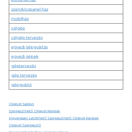
szendvicspanel ház
mobilház
célgép
célgép tervezés
egyedi gépgyártás
egyedi gépek
géptervezés
gép tervezés
gépgyártó
Oklevél Sablon
Szerkeszthető Oklevél Keretek
Ingyenesen Letölthető Szerkeszthető Oklevél Keretek
Oklevél Szerkesztő