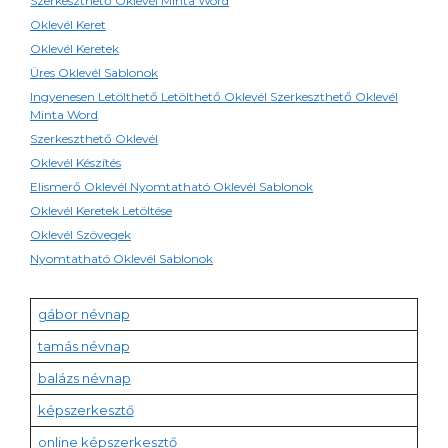
Szerkeszthető Oklevél Minta Word
Oklevél Keret
Oklevél Keretek
Üres Oklevél Sablonok
Ingyenesen Letölthető Letölthető Oklevél Szerkeszthető Oklevél
Minta Word
Szerkeszthető Oklevél
Oklevél Készítés
Elismerő Oklevél Nyomtatható Oklevél Sablonok
Oklevél Keretek Letöltése
Oklevél Szövegek
Nyomtatható Oklevél Sablonok
gábor névnap
tamás névnap
balázs névnap
képszerkesztő
online képszerkesztő