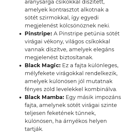
aranysárga csíkokkal díszített,
amelyek kontrasztot alkotnak a
sötét szirmokkal, így egyedi
megjelenést kölcsönöznek neki.
Pinstripe:
A Pinstripe petúnia sötét
virágai vékony, világos csíkokkal
vannak díszítve, amelyek elegáns
megjelenést biztosítanak.
Black Magic:
Ez a fajta különleges,
mélyfekete virágokkal rendelkezik,
amelyek különösen jól mutatnak
fényes zöld levelekkel kombinálva.
Black Mamba:
Egy másik impozáns
fajta, amelynek sötét virágai szinte
teljesen feketének tűnnek,
különösen, ha árnyékos helyen
tartják.