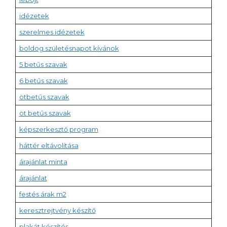
idézetek
szerelmes idézetek
boldog születésnapot kívánok
5 betűs szavak
6 betűs szavak
ötbetűs szavak
öt betűs szavak
képszerkesztő program
háttér eltávolítása
árajánlat minta
árajánlat
festés árak m2
keresztrejtvény készítő
plakát készítés