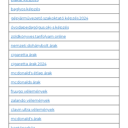
baglyos képzés
gépjárművezető szakoktató képzés 2024
óvodapedagógus okj-s képzés
zöldkönyves tanfolyam online
nemzeti dohánybolt árak
cigaretta árak
cigaretta árak 2024
mcdonald's étlap árak
mcdonalds árak
fruugo vélemények
zalando vélemények
clavin ultra vélemények
mcdonald's árak
konténerház