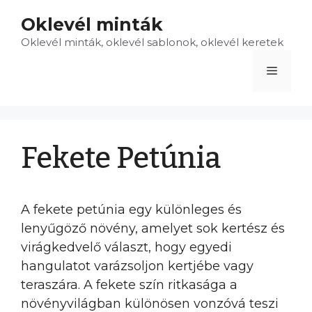
Kilépés
Oklevél minták
a
Oklevél minták, oklevél sablonok, oklevél keretek
tartalomba
Menü
Fekete Petúnia
A fekete petúnia egy különleges és
lenyűgöző növény, amelyet sok kertész és
virágkedvelő választ, hogy egyedi
hangulatot varázsoljon kertjébe vagy
teraszára. A fekete szín ritkasága a
növényvilágban különösen vonzóvá teszi