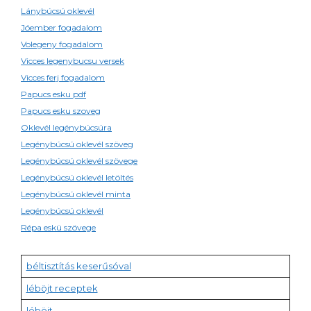
Lánybúcsú oklevél
Jóember fogadalom
Volegeny fogadalom
Vicces legenybucsu versek
Vicces ferj fogadalom
Papucs esku pdf
Papucs esku szoveg
Oklevél legénybúcsúra
Legénybúcsú oklevél szöveg
Legénybúcsú oklevél szövege
Legénybúcsú oklevél letöltés
Legénybúcsú oklevél minta
Legénybúcsú oklevél
Répa eskü szövege
béltisztítás keserűsóval
léböjt receptek
léböjt