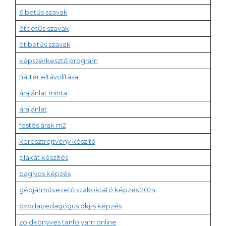
6 betűs szavak
ötbetűs szavak
öt betűs szavak
képszerkesztő program
háttér eltávolítása
árajánlat minta
árajánlat
festés árak m2
keresztrejtvény készítő
plakát készítés
baglyos képzés
gépjárművezető szakoktató képzés 2024
óvodapedagógus okj-s képzés
zöldkönyves tanfolyam online