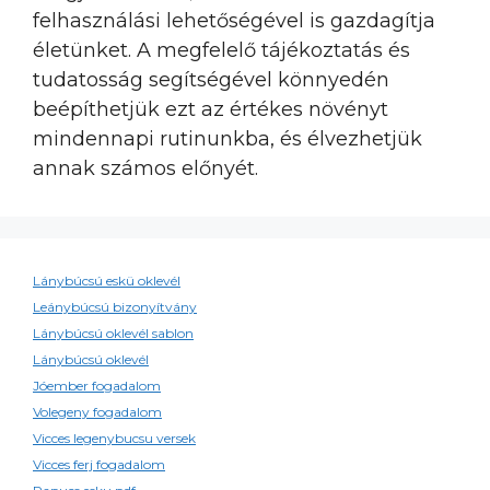
felhasználási lehetőségével is gazdagítja
életünket. A megfelelő tájékoztatás és
tudatosság segítségével könnyedén
beépíthetjük ezt az értékes növényt
mindennapi rutinunkba, és élvezhetjük
annak számos előnyét.
Lánybúcsú eskü oklevél
Leánybúcsú bizonyítvány
Lánybúcsú oklevél sablon
Lánybúcsú oklevél
Jóember fogadalom
Volegeny fogadalom
Vicces legenybucsu versek
Vicces ferj fogadalom