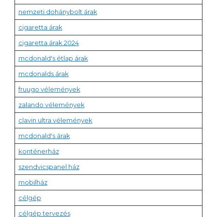
nemzeti dohánybolt árak
cigaretta árak
cigaretta árak 2024
mcdonald's étlap árak
mcdonalds árak
fruugo vélemények
zalando vélemények
clavin ultra vélemények
mcdonald's árak
konténerház
szendvicspanel ház
mobilház
célgép
célgép tervezés