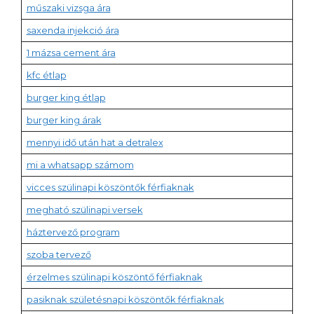
műszaki vizsga ára
saxenda injekció ára
1 mázsa cement ára
kfc étlap
burger king étlap
burger king árak
mennyi idő után hat a detralex
mi a whatsapp számom
vicces szülinapi köszöntők férfiaknak
megható szülinapi versek
háztervező program
szoba tervező
érzelmes szülinapi köszöntő férfiaknak
pasiknak születésnapi köszöntők férfiaknak