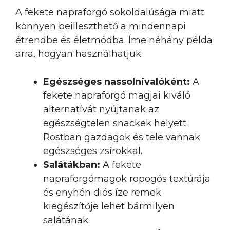
A fekete napraforgó sokoldalúsága miatt
könnyen beilleszthető a mindennapi
étrendbe és életmódba. Íme néhány példa
arra, hogyan használhatjuk:
Egészséges nassolnivalóként:
A
fekete napraforgó magjai kiváló
alternatívát nyújtanak az
egészségtelen snackek helyett.
Rostban gazdagok és tele vannak
egészséges zsírokkal.
Salátákban:
A fekete
napraforgómagok ropogós textúrája
és enyhén diós íze remek
kiegészítője lehet bármilyen
salátának.