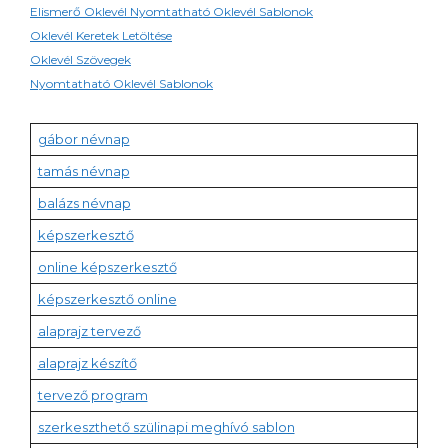
Elismerő Oklevél Nyomtatható Oklevél Sablonok
Oklevél Keretek Letöltése
Oklevél Szövegek
Nyomtatható Oklevél Sablonok
gábor névnap
tamás névnap
balázs névnap
képszerkesztő
online képszerkesztő
képszerkesztő online
alaprajz tervező
alaprajz készítő
tervező program
szerkeszthető szülinapi meghívó sablon