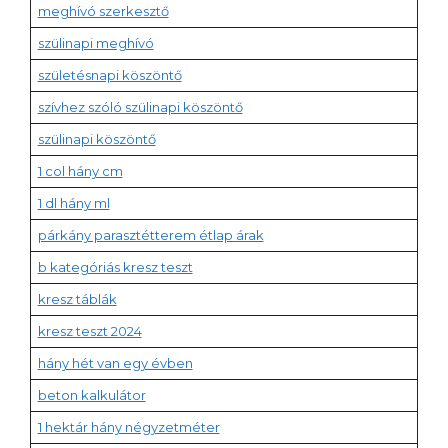
meghívó szerkesztő
szülinapi meghívó
születésnapi köszöntő
szívhez szóló szülinapi köszöntő
szülinapi köszöntő
1 col hány cm
1 dl hány ml
párkány parasztétterem étlap árak
b kategóriás kresz teszt
kresz táblák
kresz teszt 2024
hány hét van egy évben
beton kalkulátor
1 hektár hány négyzetméter