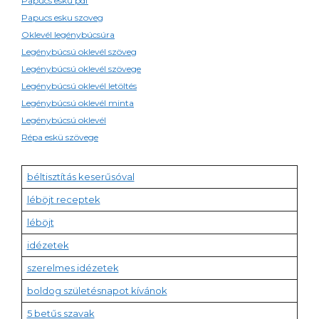
Papucs esku pdf
Papucs esku szoveg
Oklevél legénybúcsúra
Legénybúcsú oklevél szöveg
Legénybúcsú oklevél szövege
Legénybúcsú oklevél letöltés
Legénybúcsú oklevél minta
Legénybúcsú oklevél
Répa eskü szövege
béltisztítás keserűsóval
léböjt receptek
léböjt
idézetek
szerelmes idézetek
boldog születésnapot kívánok
5 betűs szavak