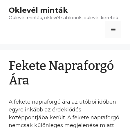
Kilépés
Oklevél minták
a
Oklevél minták, oklevél sablonok, oklevél keretek
tartalomba
Menü
Fekete Napraforgó
Ára
A fekete napraforgó ára az utóbbi időben
egyre inkább az érdeklődés
középpontjába került. A fekete napraforgó
nemcsak különleges megjelenése miatt