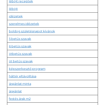
léböjt receptek
léböjt
idézetek
szerelmes idézetek
boldog születésnapot kívánok
5 betűs szavak
6 betűs szavak
ötbetűs szavak
öt betűs szavak
képszerkesztő program
háttér eltávolítása
árajánlat minta
árajánlat
festés árak m2