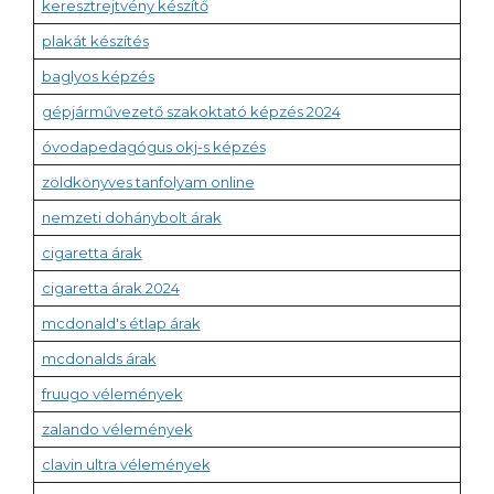
keresztrejtvény készítő
plakát készítés
baglyos képzés
gépjárművezető szakoktató képzés 2024
óvodapedagógus okj-s képzés
zöldkönyves tanfolyam online
nemzeti dohánybolt árak
cigaretta árak
cigaretta árak 2024
mcdonald's étlap árak
mcdonalds árak
fruugo vélemények
zalando vélemények
clavin ultra vélemények