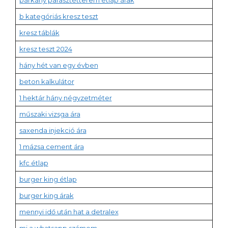
párkány parasztétterem étlap árak
b kategóriás kresz teszt
kresz táblák
kresz teszt 2024
hány hét van egy évben
beton kalkulátor
1 hektár hány négyzetméter
műszaki vizsga ára
saxenda injekció ára
1 mázsa cement ára
kfc étlap
burger king étlap
burger king árak
mennyi idő után hat a detralex