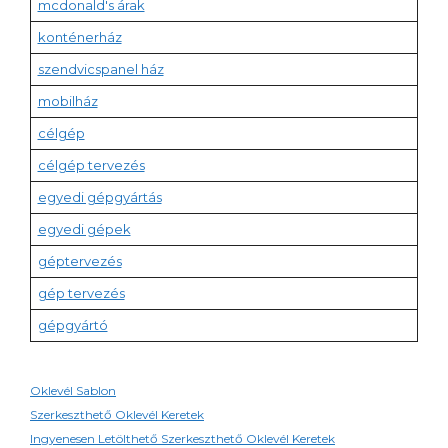
mcdonald's árak
konténerház
szendvicspanel ház
mobilház
célgép
célgép tervezés
egyedi gépgyártás
egyedi gépek
géptervezés
gép tervezés
gépgyártó
Oklevél Sablon
Szerkeszthető Oklevél Keretek
Ingyenesen Letölthető Szerkeszthető Oklevél Keretek