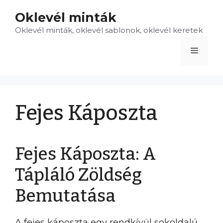
Kilépés
Oklevél minták
a
Oklevél minták, oklevél sablonok, oklevél keretek
tartalomba
Menü
Fejes Káposzta
Fejes Káposzta: A
Tápláló Zöldség
Bemutatása
A fejes káposzta egy rendkívül sokoldalú