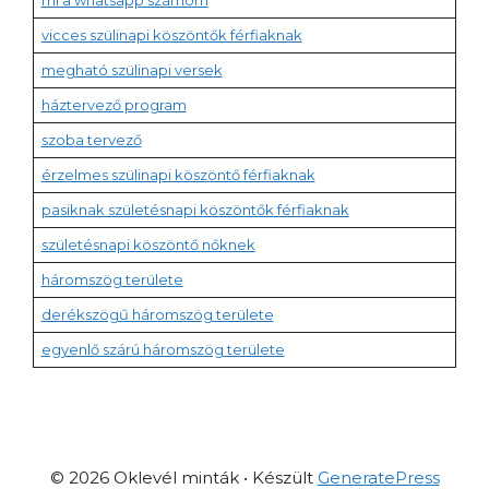
mi a whatsapp számom
vicces szülinapi köszöntők férfiaknak
megható szülinapi versek
háztervező program
szoba tervező
érzelmes szülinapi köszöntő férfiaknak
pasiknak születésnapi köszöntők férfiaknak
születésnapi köszöntő nőknek
háromszög területe
derékszögű háromszög területe
egyenlő szárú háromszög területe
© 2026 Oklevél minták
• Készült
GeneratePress