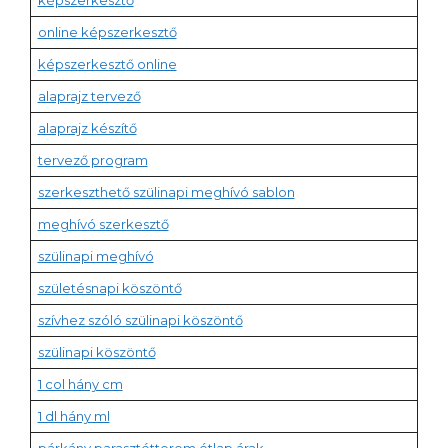
képszerkesztő
online képszerkesztő
képszerkesztő online
alaprajz tervező
alaprajz készítő
tervező program
szerkeszthető szülinapi meghívó sablon
meghívó szerkesztő
szülinapi meghívó
születésnapi köszöntő
szívhez szóló szülinapi köszöntő
szülinapi köszöntő
1 col hány cm
1 dl hány ml