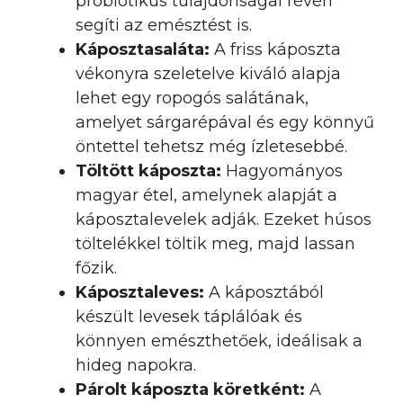
probiotikus tulajdonságai révén
segíti az emésztést is.
Káposztasaláta:
A friss káposzta
vékonyra szeletelve kiváló alapja
lehet egy ropogós salátának,
amelyet sárgarépával és egy könnyű
öntettel tehetsz még ízletesebbé.
Töltött káposzta:
Hagyományos
magyar étel, amelynek alapját a
káposztalevelek adják. Ezeket húsos
töltelékkel töltik meg, majd lassan
főzik.
Káposztaleves:
A káposztából
készült levesek táplálóak és
könnyen emészthetőek, ideálisak a
hideg napokra.
Párolt káposzta köretként:
A