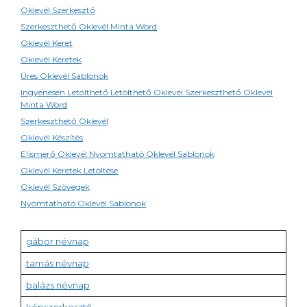
Oklevél Szerkesztő
Szerkeszthető Oklevél Minta Word
Oklevél Keret
Oklevél Keretek
Üres Oklevél Sablonok
Ingyenesen Letölthető Letölthető Oklevél Szerkeszthető Oklevél
Minta Word
Szerkeszthető Oklevél
Oklevél Készítés
Elismerő Oklevél Nyomtatható Oklevél Sablonok
Oklevél Keretek Letöltése
Oklevél Szövegek
Nyomtatható Oklevél Sablonok
gábor névnap
tamás névnap
balázs névnap