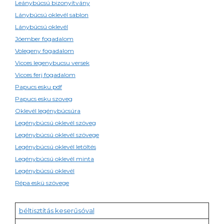
Leánybúcsú bizonyítvány
Lánybúcsú oklevél sablon
Lánybúcsú oklevél
Jóember fogadalom
Volegeny fogadalom
Vicces legenybucsu versek
Vicces ferj fogadalom
Papucs esku pdf
Papucs esku szoveg
Oklevél legénybúcsúra
Legénybúcsú oklevél szöveg
Legénybúcsú oklevél szövege
Legénybúcsú oklevél letöltés
Legénybúcsú oklevél minta
Legénybúcsú oklevél
Répa eskü szövege
béltisztítás keserűsóval