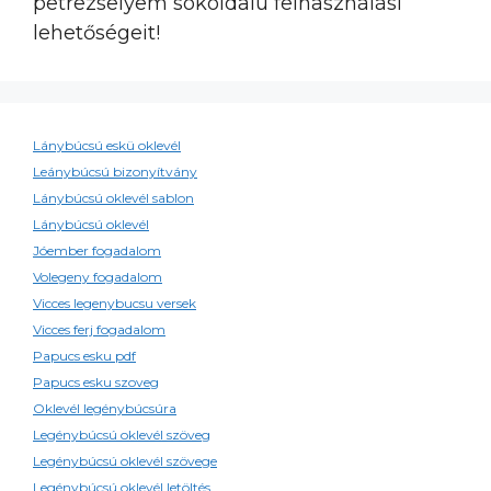
petrezselyem sokoldalú felhasználási
lehetőségeit!
Lánybúcsú eskü oklevél
Leánybúcsú bizonyítvány
Lánybúcsú oklevél sablon
Lánybúcsú oklevél
Jóember fogadalom
Volegeny fogadalom
Vicces legenybucsu versek
Vicces ferj fogadalom
Papucs esku pdf
Papucs esku szoveg
Oklevél legénybúcsúra
Legénybúcsú oklevél szöveg
Legénybúcsú oklevél szövege
Legénybúcsú oklevél letöltés