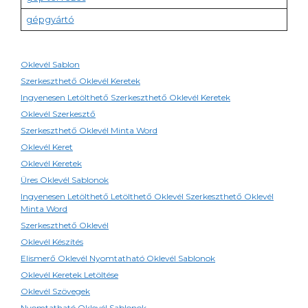
gépgyártó
Oklevél Sablon
Szerkeszthető Oklevél Keretek
Ingyenesen Letölthető Szerkeszthető Oklevél Keretek
Oklevél Szerkesztő
Szerkeszthető Oklevél Minta Word
Oklevél Keret
Oklevél Keretek
Üres Oklevél Sablonok
Ingyenesen Letölthető Letölthető Oklevél Szerkeszthető Oklevél
Minta Word
Szerkeszthető Oklevél
Oklevél Készítés
Elismerő Oklevél Nyomtatható Oklevél Sablonok
Oklevél Keretek Letöltése
Oklevél Szövegek
Nyomtatható Oklevél Sablonok