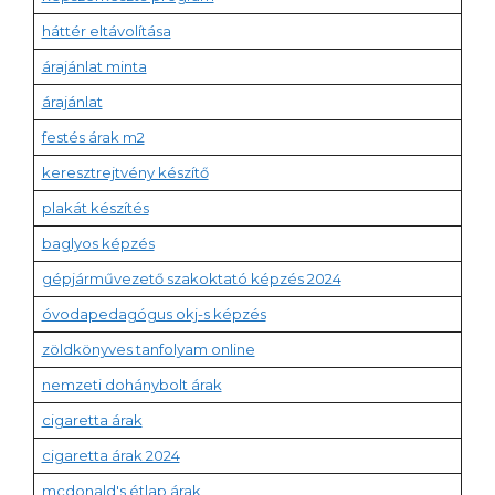
háttér eltávolítása
árajánlat minta
árajánlat
festés árak m2
keresztrejtvény készítő
plakát készítés
baglyos képzés
gépjárművezető szakoktató képzés 2024
óvodapedagógus okj-s képzés
zöldkönyves tanfolyam online
nemzeti dohánybolt árak
cigaretta árak
cigaretta árak 2024
mcdonald's étlap árak