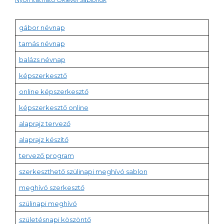
gábor névnap
tamás névnap
balázs névnap
képszerkesztő
online képszerkesztő
képszerkesztő online
alaprajz tervező
alaprajz készítő
tervező program
szerkeszthető szülinapi meghívó sablon
meghívó szerkesztő
szülinapi meghívó
születésnapi köszöntő