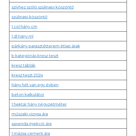
szívhez szóló szülinapi köszöntő
szülinapi köszöntő
1 col hány cm
1 dl hány ml
párkány parasztétterem étlap árak
b kategóriás kresz teszt
kresz táblák
kresz teszt 2024
hány hét van egy évben
beton kalkulátor
1 hektár hány négyzetméter
műszaki vizsga ára
saxenda injekció ára
1 mázsa cement ára