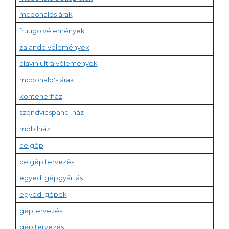
mcdonalds árak
fruugo vélemények
zalando vélemények
clavin ultra vélemények
mcdonald's árak
konténerház
szendvicspanel ház
mobilház
célgép
célgép tervezés
egyedi gépgyártás
egyedi gépek
géptervezés
gép tervezés