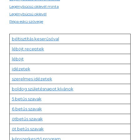
Legénybúcsú oklevél minta
Legénybúcsú oklevél
Répa eskü szövege
béltisztítás keserűsóval
léböjt receptek
léböjt
idézetek
szerelmes idézetek
boldog születésnapot kívánok
5 betűs szavak
6 betűs szavak
ötbetűs szavak
öt betűs szavak
képszerkesztő program