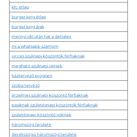
kfc étlap
burger king étlap
burger king árak
mennyi idő után hat a detralex
mi a whatsapp számom
vicces szülinapi köszöntők férfiaknak
megható szülinapi versek
háztervező program
szoba tervező
érzelmes szülinapi köszöntő férfiaknak
pasiknak születésnapi köszöntők férfiaknak
születésnapi köszöntő nőknek
háromszög területe
derékszögű háromszög területe