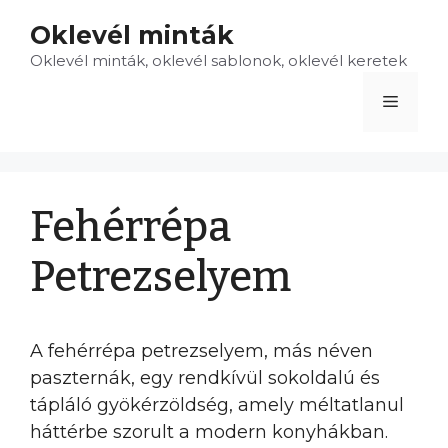
Kilépés
Oklevél minták
a
Oklevél minták, oklevél sablonok, oklevél keretek
tartalomba
Menü
Fehérrépa
Petrezselyem
A fehérrépa petrezselyem, más néven
paszternák, egy rendkívül sokoldalú és
tápláló gyökérzöldség, amely méltatlanul
háttérbe szorult a modern konyhákban.