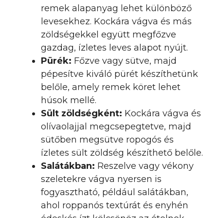
remek alapanyag lehet különböző
levesekhez. Kockára vágva és más
zöldségekkel együtt megfőzve
gazdag, ízletes leves alapot nyújt.
Pürék:
Főzve vagy sütve, majd
pépesítve kiváló pürét készíthetünk
belőle, amely remek köret lehet
húsok mellé.
Sült zöldségként:
Kockára vágva és
olívaolajjal megcsepegtetve, majd
sütőben megsütve ropogós és
ízletes sült zöldség készíthető belőle.
Salátákban:
Reszelve vagy vékony
szeletekre vágva nyersen is
fogyasztható, például salátákban,
ahol roppanós textúrát és enyhén