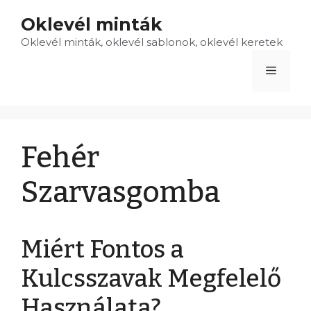
Kilépés
Oklevél minták
a
Oklevél minták, oklevél sablonok, oklevél keretek
tartalomba
Menü
Fehér
Szarvasgomba
Miért Fontos a
Kulcsszavak Megfelelő
Használata?