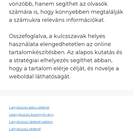
vonzóbb, hanem segíthet az olvasók
számára is, hogy könnyebben megtalálják
a számukra releváns információkat.
Összefoglalva, a kulcsszavak helyes
használata elengedhetetlen az online
tartalomkészítésben. Az alapos kutatás és
a stratégiai elhelyezés segíthet abban,
hogy a tartalom elérje célját, és növelje a
weboldal láthatóságát.
Lánybúcsú eskü oklevél
Leánybúcsú bizonyítvány
Lánybúcsú oklevél sablon
Lánybúcsú oklevél