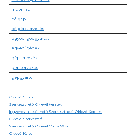
mobilház
célgép
célgép tervezés
egyedi gépgyártás
egyedi gépek
géptervezés
gép tervezés
gépgyártó
Oklevél Sablon
Szerkeszthető Oklevél Keretek
Ingyenesen Letölthető Szerkeszthető Oklevél Keretek
Oklevél Szerkesztő
Szerkeszthető Oklevél Minta Word
Oklevél Keret