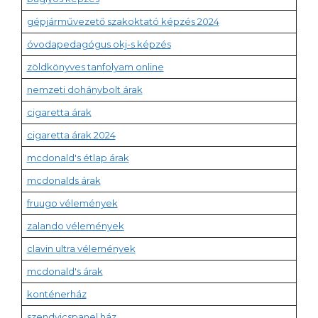
gépjárművezető szakoktató képzés 2024
óvodapedagógus okj-s képzés
zöldkönyves tanfolyam online
nemzeti dohánybolt árak
cigaretta árak
cigaretta árak 2024
mcdonald's étlap árak
mcdonalds árak
fruugo vélemények
zalando vélemények
clavin ultra vélemények
mcdonald's árak
konténerház
szendvicspanel ház