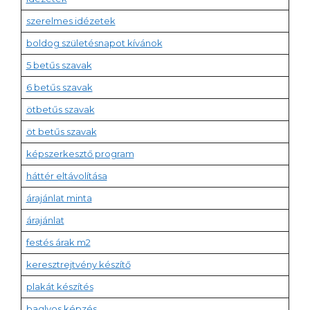
szerelmes idézetek
boldog születésnapot kívánok
5 betűs szavak
6 betűs szavak
ötbetűs szavak
öt betűs szavak
képszerkesztő program
háttér eltávolítása
árajánlat minta
árajánlat
festés árak m2
keresztrejtvény készítő
plakát készítés
baglyos képzés