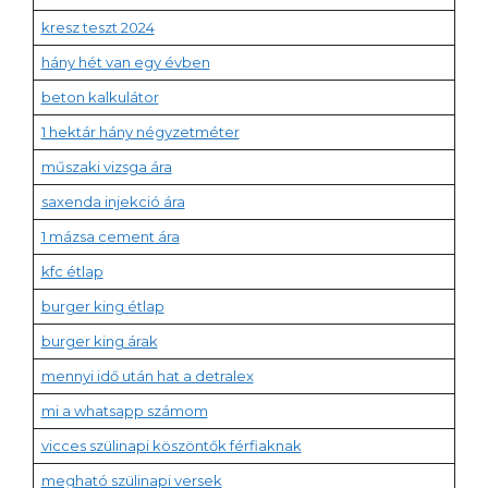
kresz teszt 2024
hány hét van egy évben
beton kalkulátor
1 hektár hány négyzetméter
műszaki vizsga ára
saxenda injekció ára
1 mázsa cement ára
kfc étlap
burger king étlap
burger king árak
mennyi idő után hat a detralex
mi a whatsapp számom
vicces szülinapi köszöntők férfiaknak
megható szülinapi versek