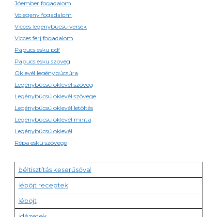
Jóember fogadalom
Volegeny fogadalom
Vicces legenybucsu versek
Vicces ferj fogadalom
Papucs esku pdf
Papucs esku szoveg
Oklevél legénybúcsúra
Legénybúcsú oklevél szöveg
Legénybúcsú oklevél szövege
Legénybúcsú oklevél letöltés
Legénybúcsú oklevél minta
Legénybúcsú oklevél
Répa eskü szövege
béltisztítás keserűsóval
léböjt receptek
léböjt
idézetek