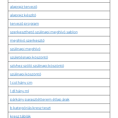
alaprajz tervező
alaprajz készítő
tervező program
szerkeszthető szülinapi meghívó sablon
meghívó szerkesztő
szülinapi meghívó
születésnapi köszöntő
szívhez szóló szülinapi köszöntő
szülinapi köszöntő
1 col hány cm
1 dl hány ml
párkány parasztétterem étlap árak
b kategóriás kresz teszt
kresz táblák