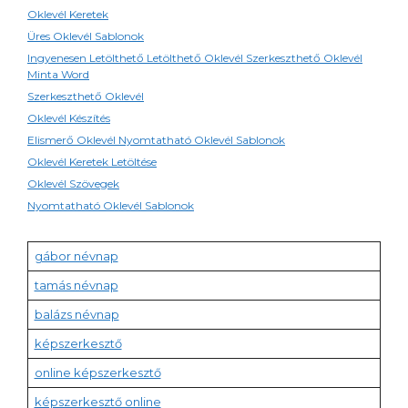
Oklevél Keretek
Üres Oklevél Sablonok
Ingyenesen Letölthető Letölthető Oklevél Szerkeszthető Oklevél
Minta Word
Szerkeszthető Oklevél
Oklevél Készítés
Elismerő Oklevél Nyomtatható Oklevél Sablonok
Oklevél Keretek Letöltése
Oklevél Szövegek
Nyomtatható Oklevél Sablonok
gábor névnap
tamás névnap
balázs névnap
képszerkesztő
online képszerkesztő
képszerkesztő online