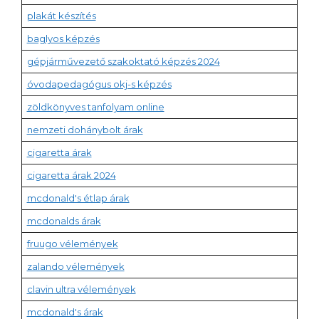
plakát készítés
baglyos képzés
gépjárművezető szakoktató képzés 2024
óvodapedagógus okj-s képzés
zöldkönyves tanfolyam online
nemzeti dohánybolt árak
cigaretta árak
cigaretta árak 2024
mcdonald's étlap árak
mcdonalds árak
fruugo vélemények
zalando vélemények
clavin ultra vélemények
mcdonald's árak