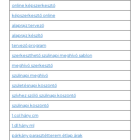
online képszerkesztő
képszerkesztő online
alaprajz tervező
alaprajz készítő
tervező program
szerkeszthető szülinapi meghívó sablon
meghívó szerkesztő
szülinapi meghívó
születésnapi köszöntő
szívhez szóló szülinapi köszöntő
szülinapi köszöntő
1 col hány cm
1 dl hány ml
párkány parasztétterem étlap árak