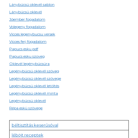
Lánybúcsú oklevél sablon
Lánybúcsú oklevél
Jóember fogadalom
Volegeny fogadalom
Vicces legenybucsu versek
Vicces ferj fogadalom
Papucs esku pdf
Papucs esku szoveg
Oklevél legénybúcsúra
Legénybúcsú oklevél szöveg
Legénybúcsú oklevél szövege
Legénybúcsú oklevél letöltés
Legénybúcsú oklevél minta
Legénybúcsú oklevél
Répa eskü szövege
béltisztítás keserűsóval
léböjt receptek