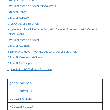
Szerkeszthető Oklevél Minta Word
Oklevél Keret
Oklevél Keretek
Üres Oklevél Sablonok
Ingyenesen Letölthető Letölthető Oklevél Szerkeszthető Oklevél
Minta Word
Szerkeszthető Oklevél
Oklevél Készítés
Elismerő Oklevél Nyomtatható Oklevél Sablonok
Oklevél Keretek Letöltése
Oklevél Szövegek
Nyomtatható Oklevél Sablonok
gábor névnap
tamás névnap
balázs névnap
képszerkesztő