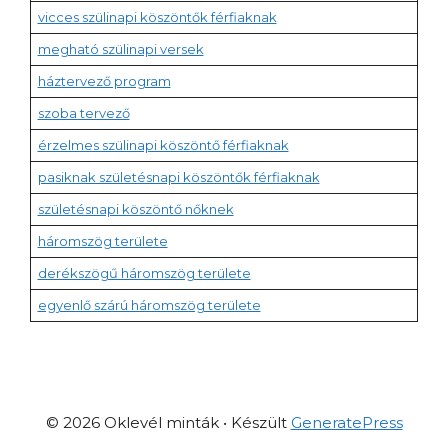
vicces szülinapi köszöntők férfiaknak
megható szülinapi versek
háztervező program
szoba tervező
érzelmes szülinapi köszöntő férfiaknak
pasiknak születésnapi köszöntők férfiaknak
születésnapi köszöntő nőknek
háromszög területe
derékszögű háromszög területe
egyenlő szárú háromszög területe
© 2026 Oklevél minták
• Készült
GeneratePress