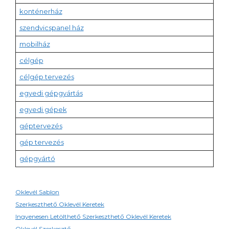
konténerház
szendvicspanel ház
mobilház
célgép
célgép tervezés
egyedi gépgyártás
egyedi gépek
géptervezés
gép tervezés
gépgyártó
Oklevél Sablon
Szerkeszthető Oklevél Keretek
Ingyenesen Letölthető Szerkeszthető Oklevél Keretek
Oklevél Szerkesztő