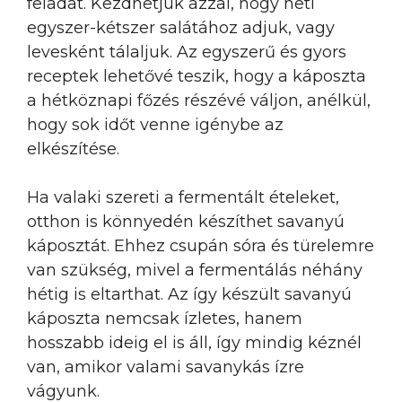
feladat. Kezdhetjük azzal, hogy heti
egyszer-kétszer salátához adjuk, vagy
levesként tálaljuk. Az egyszerű és gyors
receptek lehetővé teszik, hogy a káposzta
a hétköznapi főzés részévé váljon, anélkül,
hogy sok időt venne igénybe az
elkészítése.
Ha valaki szereti a fermentált ételeket,
otthon is könnyedén készíthet savanyú
káposztát. Ehhez csupán sóra és türelemre
van szükség, mivel a fermentálás néhány
hétig is eltarthat. Az így készült savanyú
káposzta nemcsak ízletes, hanem
hosszabb ideig el is áll, így mindig kéznél
van, amikor valami savanykás ízre
vágyunk.