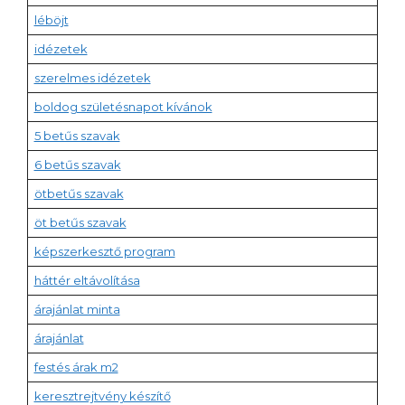
léböjt
idézetek
szerelmes idézetek
boldog születésnapot kívánok
5 betűs szavak
6 betűs szavak
ötbetűs szavak
öt betűs szavak
képszerkesztő program
háttér eltávolítása
árajánlat minta
árajánlat
festés árak m2
keresztrejtvény készítő