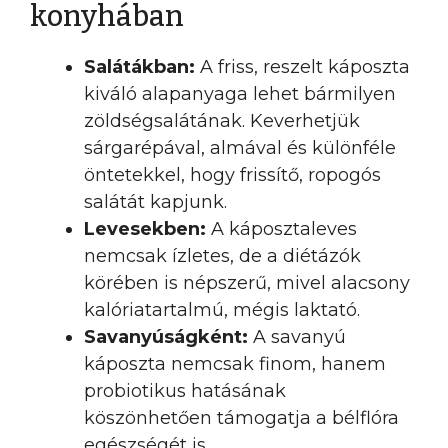
konyhában
Salátákban:
A friss, reszelt káposzta
kiváló alapanyaga lehet bármilyen
zöldségsalátának. Keverhetjük
sárgarépával, almával és különféle
öntetekkel, hogy frissítő, ropogós
salátát kapjunk.
Levesekben:
A káposztaleves
nemcsak ízletes, de a diétázók
körében is népszerű, mivel alacsony
kalóriatartalmú, mégis laktató.
Savanyúságként:
A savanyú
káposzta nemcsak finom, hanem
probiotikus hatásának
köszönhetően támogatja a bélflóra
egészségét is.