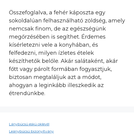
Összefoglalva, a fehér káposzta egy
sokoldalúan felhasználható zöldség, amely
nemcsak finom, de az egészségünk
megőrzésében is segíthet. Érdemes
kísérletezni vele a konyhában, és
felfedezni, milyen ízletes ételek
készíthetők belőle. Akár salátaként, akár
főtt vagy párolt formában fogyasztjuk,
biztosan megtaláljuk azt a módot,
ahogyan a leginkább illeszkedik az
étrendünkbe.
Lánybúcsú eskü oklevél
Leánybúcsú bizonyítvány