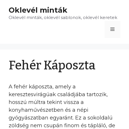
Kilépés
Oklevél minták
a
Oklevél minták, oklevél sablonok, oklevél keretek
tartalomba
Menü
Fehér Káposzta
A fehér káposzta, amely a
keresztesvirágúak családjába tartozik,
hosszú múltra tekint vissza a
konyhaművészetben és a népi
gyógyászatban egyaránt. Ez a sokoldalú
zöldség nem csupán finom és tápláló, de