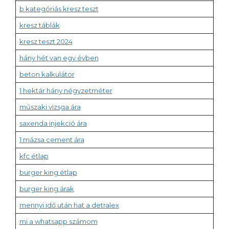
b kategóriás kresz teszt
kresz táblák
kresz teszt 2024
hány hét van egy évben
beton kalkulátor
1 hektár hány négyzetméter
műszaki vizsga ára
saxenda injekció ára
1 mázsa cement ára
kfc étlap
burger king étlap
burger king árak
mennyi idő után hat a detralex
mi a whatsapp számom