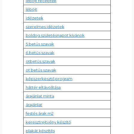
léböjt receptek
léböjt
idézetek
szerelmes idézetek
boldog születésnapot kívánok
5 betűs szavak
6 betűs szavak
ötbetűs szavak
öt betűs szavak
képszerkesztő program
háttér eltávolítása
árajánlat minta
árajánlat
festés árak m2
keresztrejtvény készítő
plakát készítés