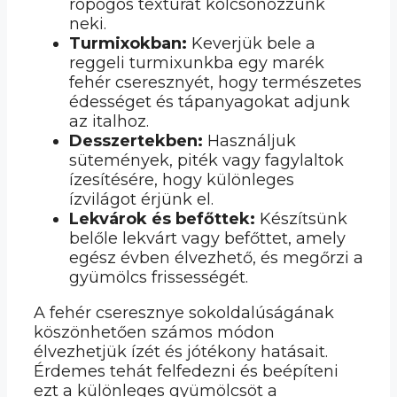
ropogós textúrát kölcsönözzünk
neki.
Turmixokban:
Keverjük bele a
reggeli turmixunkba egy marék
fehér cseresznyét, hogy természetes
édességet és tápanyagokat adjunk
az italhoz.
Desszertekben:
Használjuk
sütemények, piték vagy fagylaltok
ízesítésére, hogy különleges
ízvilágot érjünk el.
Lekvárok és befőttek:
Készítsünk
belőle lekvárt vagy befőttet, amely
egész évben élvezhető, és megőrzi a
gyümölcs frissességét.
A fehér cseresznye sokoldalúságának
köszönhetően számos módon
élvezhetjük ízét és jótékony hatásait.
Érdemes tehát felfedezni és beépíteni
ezt a különleges gyümölcsöt a