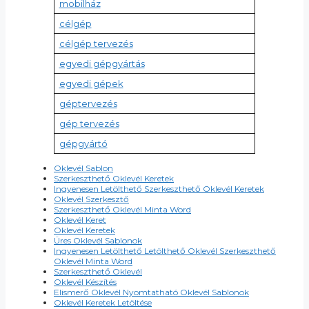
mobilház
célgép
célgép tervezés
egyedi gépgyártás
egyedi gépek
géptervezés
gép tervezés
gépgyártó
Oklevél Sablon
Szerkeszthető Oklevél Keretek
Ingyenesen Letölthető Szerkeszthető Oklevél Keretek
Oklevél Szerkesztő
Szerkeszthető Oklevél Minta Word
Oklevél Keret
Oklevél Keretek
Üres Oklevél Sablonok
Ingyenesen Letölthető Letölthető Oklevél Szerkeszthető
Oklevél Minta Word
Szerkeszthető Oklevél
Oklevél Készítés
Elismerő Oklevél Nyomtatható Oklevél Sablonok
Oklevél Keretek Letöltése