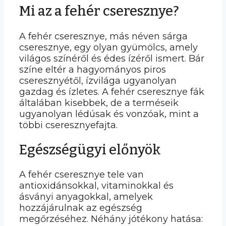
Mi az a fehér cseresznye?
A fehér cseresznye, más néven sárga
cseresznye, egy olyan gyümölcs, amely
világos színéről és édes ízéről ismert. Bár
színe eltér a hagyományos piros
cseresznyétől, ízvilága ugyanolyan
gazdag és ízletes. A fehér cseresznye fák
általában kisebbek, de a terméseik
ugyanolyan lédúsak és vonzóak, mint a
többi cseresznyefajta.
Egészségügyi előnyök
A fehér cseresznye tele van
antioxidánsokkal, vitaminokkal és
ásványi anyagokkal, amelyek
hozzájárulnak az egészség
megőrzéséhez. Néhány jótékony hatása: