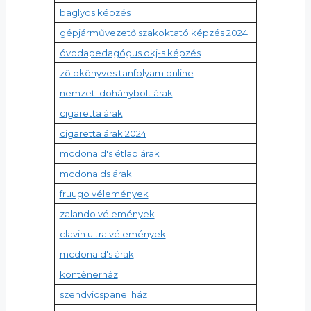
baglyos képzés
gépjárművezető szakoktató képzés 2024
óvodapedagógus okj-s képzés
zöldkönyves tanfolyam online
nemzeti dohánybolt árak
cigaretta árak
cigaretta árak 2024
mcdonald's étlap árak
mcdonalds árak
fruugo vélemények
zalando vélemények
clavin ultra vélemények
mcdonald's árak
konténerház
szendvicspanel ház