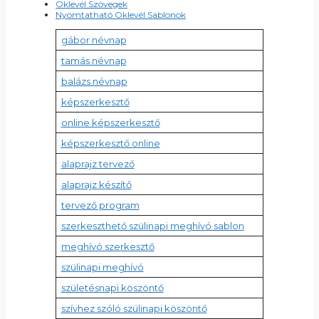
Oklevél Szövegek
Nyomtatható Oklevél Sablonok
gábor névnap
tamás névnap
balázs névnap
képszerkesztő
online képszerkesztő
képszerkesztő online
alaprajz tervező
alaprajz készítő
tervező program
szerkeszthető szülinapi meghívó sablon
meghívó szerkesztő
szülinapi meghívó
születésnapi köszöntő
szívhez szóló szülinapi köszöntő