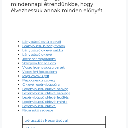
mindennapi étrendünkbe, hogy
élvezhessük annak minden előnyét.
Lánybúcsú eskü oklevél
Leánybúcsú bizonyítvány
Lánybúcsú oklevél sablon
Lánybúcsú oklevél
Jóember fogadalom
Volegeny fogadalom
Vicces legenybucsu versek
Vicces ferj fogadalom
Papucs esku pdf
Papucs esku szoveg
Oklevél legénybúcsúra
Legénybúcsú oklevél szöveg
Legénybúcsú oklevél szövege
Legénybúcsú oklevél letöltés
Legénybúcsú oklevél minta
Legénybúcsú oklevél
Répa eskü szövege
béltisztítás keserűsóval