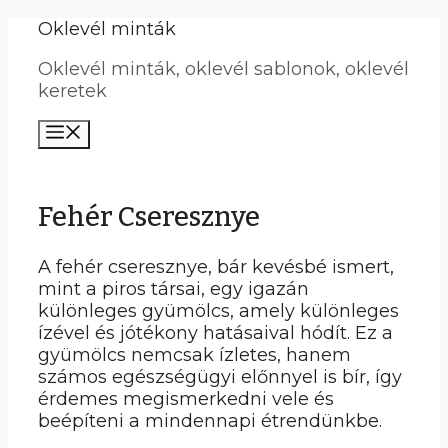
Kilépés
Oklevél minták
a
Oklevél minták, oklevél sablonok, oklevél
tartalomba
keretek
Menü
Fehér Cseresznye
A fehér cseresznye, bár kevésbé ismert,
mint a piros társai, egy igazán
különleges gyümölcs, amely különleges
ízével és jótékony hatásaival hódít. Ez a
gyümölcs nemcsak ízletes, hanem
számos egészségügyi előnnyel is bír, így
érdemes megismerkedni vele és
beépíteni a mindennapi étrendünkbe.