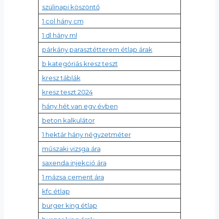
szülinapi köszöntő
1 col hány cm
1 dl hány ml
párkány parasztétterem étlap árak
b kategóriás kresz teszt
kresz táblák
kresz teszt 2024
hány hét van egy évben
beton kalkulátor
1 hektár hány négyzetméter
műszaki vizsga ára
saxenda injekció ára
1 mázsa cement ára
kfc étlap
burger king étlap