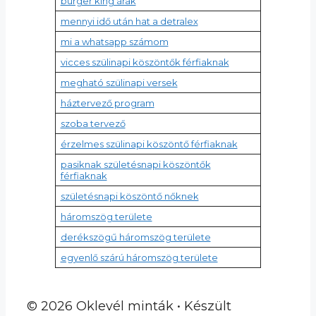
burger king árak
mennyi idő után hat a detralex
mi a whatsapp számom
vicces szülinapi köszöntők férfiaknak
megható szülinapi versek
háztervező program
szoba tervező
érzelmes szülinapi köszöntő férfiaknak
pasiknak születésnapi köszöntők
férfiaknak
születésnapi köszöntő nőknek
háromszög területe
derékszögű háromszög területe
egyenlő szárú háromszög területe
© 2026 Oklevél minták
• Készült