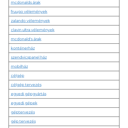
mcdonalds árak
fruugo vélemények
zalando vélemények
clavin ultra vélemények
mcdonald's árak
konténerház
szendvicspanel ház
mobilház
célgép
célgép tervezés
egyedi gépgyártás
egyedi gépek
géptervezés
gép tervezés