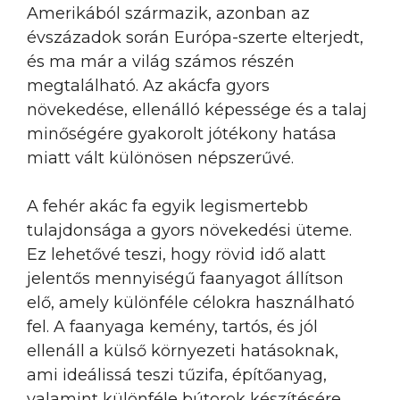
Amerikából származik, azonban az
évszázadok során Európa-szerte elterjedt,
és ma már a világ számos részén
megtalálható. Az akácfa gyors
növekedése, ellenálló képessége és a talaj
minőségére gyakorolt jótékony hatása
miatt vált különösen népszerűvé.
A fehér akác fa egyik legismertebb
tulajdonsága a gyors növekedési üteme.
Ez lehetővé teszi, hogy rövid idő alatt
jelentős mennyiségű faanyagot állítson
elő, amely különféle célokra használható
fel. A faanyaga kemény, tartós, és jól
ellenáll a külső környezeti hatásoknak,
ami ideálissá teszi tűzifa, építőanyag,
valamint különféle bútorok készítésére.