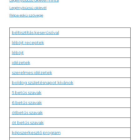
Legénybúcsú oklevél minta
Legénybúcsú oklevél
Répa eskü szövege
béltisztítás keserűsóval
léböjt receptek
léböjt
idézetek
szerelmes idézetek
boldog születésnapot kívánok
5 betűs szavak
6 betűs szavak
ötbetűs szavak
öt betűs szavak
képszerkesztő program