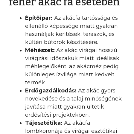
fehér akác fa esetében
Építőipar:
Az akácfa tartóssága és
ellenálló képessége miatt gyakran
használják kerítések, teraszok, és
kültéri bútorok készítésére.
Méhészet:
Az akác virágai hosszú
virágzási időszakuk miatt ideálisak
méhlegelőként, az akácméz pedig
különleges ízvilága miatt kedvelt
termék.
Erdőgazdálkodás:
Az akác gyors
növekedése és a talaj minőségének
javítása miatt gyakran ültetik
erdősítési projektekben.
Tájesztétika:
Az akácfa
lombkoronája és virágai esztétikai