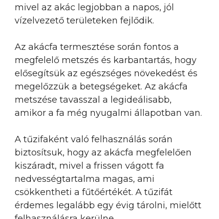
mivel az akác legjobban a napos, jól
vízelvezető területeken fejlődik.
Az akácfa termesztése során fontos a
megfelelő metszés és karbantartás, hogy
elősegítsük az egészséges növekedést és
megelőzzük a betegségeket. Az akácfa
metszése tavasszal a legideálisabb,
amikor a fa még nyugalmi állapotban van.
A tűzifaként való felhasználás során
biztosítsuk, hogy az akácfa megfelelően
kiszáradt, mivel a frissen vágott fa
nedvességtartalma magas, ami
csökkentheti a fűtőértékét. A tűzifát
érdemes legalább egy évig tárolni, mielőtt
felhasználásra kerülne.