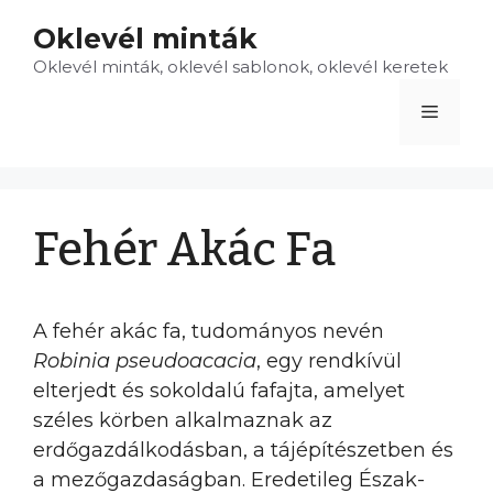
Kilépés
Oklevél minták
a
Oklevél minták, oklevél sablonok, oklevél keretek
tartalomba
Menü
Fehér Akác Fa
A fehér akác fa, tudományos nevén
Robinia pseudoacacia
, egy rendkívül
elterjedt és sokoldalú fafajta, amelyet
széles körben alkalmaznak az
erdőgazdálkodásban, a tájépítészetben és
a mezőgazdaságban. Eredetileg Észak-