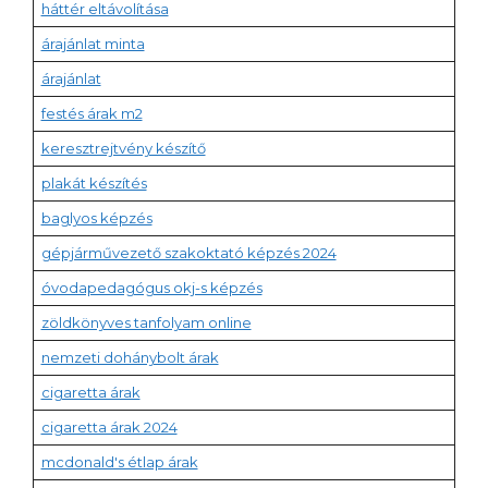
háttér eltávolítása
árajánlat minta
árajánlat
festés árak m2
keresztrejtvény készítő
plakát készítés
baglyos képzés
gépjárművezető szakoktató képzés 2024
óvodapedagógus okj-s képzés
zöldkönyves tanfolyam online
nemzeti dohánybolt árak
cigaretta árak
cigaretta árak 2024
mcdonald's étlap árak