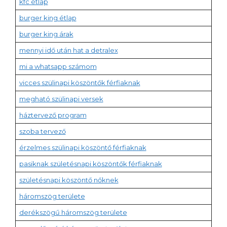
kfc étlap
burger king étlap
burger king árak
mennyi idő után hat a detralex
mi a whatsapp számom
vicces szülinapi köszöntők férfiaknak
megható szülinapi versek
háztervező program
szoba tervező
érzelmes szülinapi köszöntő férfiaknak
pasiknak születésnapi köszöntők férfiaknak
születésnapi köszöntő nőknek
háromszög területe
derékszögű háromszög területe