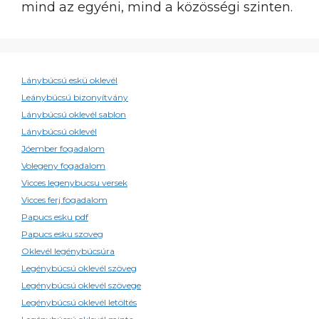
mind az egyéni, mind a közösségi szinten.
Lánybúcsú eskü oklevél
Leánybúcsú bizonyítvány
Lánybúcsú oklevél sablon
Lánybúcsú oklevél
Jóember fogadalom
Volegeny fogadalom
Vicces legenybucsu versek
Vicces ferj fogadalom
Papucs esku pdf
Papucs esku szoveg
Oklevél legénybúcsúra
Legénybúcsú oklevél szöveg
Legénybúcsú oklevél szövege
Legénybúcsú oklevél letöltés