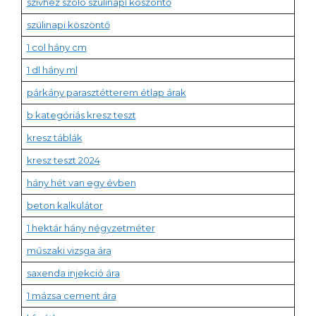
szívhez szóló szülinapi köszöntő
szülinapi köszöntő
1 col hány cm
1 dl hány ml
párkány parasztétterem étlap árak
b kategóriás kresz teszt
kresz táblák
kresz teszt 2024
hány hét van egy évben
beton kalkulátor
1 hektár hány négyzetméter
műszaki vizsga ára
saxenda injekció ára
1 mázsa cement ára