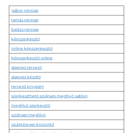
gábor névnap
tamás névnap
balázs névnap
képszerkesztő
online képszerkesztő
képszerkesztő online
alaprajz tervező
alaprajz készítő
tervező program
szerkeszthető szülinapi meghívó sablon
meghívó szerkesztő
szülinapi meghívó
születésnapi köszöntő