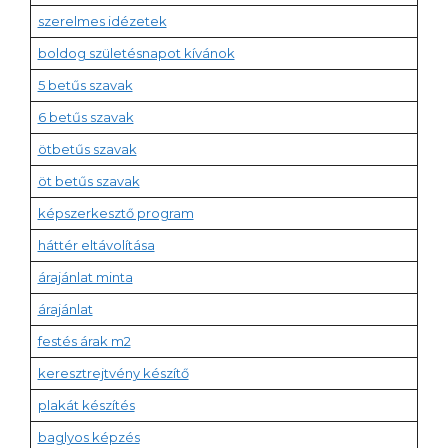
szerelmes idézetek
boldog születésnapot kívánok
5 betűs szavak
6 betűs szavak
ötbetűs szavak
öt betűs szavak
képszerkesztő program
háttér eltávolítása
árajánlat minta
árajánlat
festés árak m2
keresztrejtvény készítő
plakát készítés
baglyos képzés