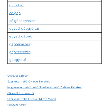
mobilház
célgép
célgép tervezés
egyedi gépgyártás
egyedi gépek
géptervezés
gép tervezés
gépgyártó
Oklevél Sablon
Szerkeszthető Oklevél Keretek
Ingyenesen Letölthető Szerkeszthető Oklevél Keretek
Oklevél Szerkesztő
Szerkeszthető Oklevél Minta Word
Oklevél Keret