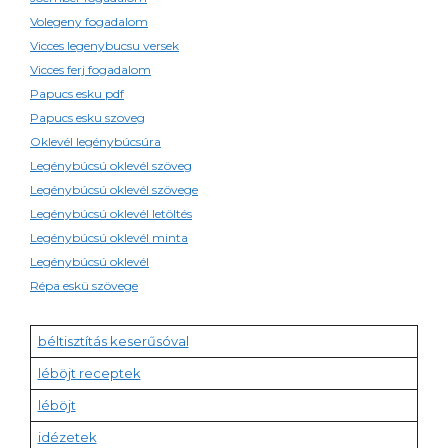
Volegeny fogadalom
Vicces legenybucsu versek
Vicces ferj fogadalom
Papucs esku pdf
Papucs esku szoveg
Oklevél legénybúcsúra
Legénybúcsú oklevél szöveg
Legénybúcsú oklevél szövege
Legénybúcsú oklevél letöltés
Legénybúcsú oklevél minta
Legénybúcsú oklevél
Répa eskü szövege
béltisztítás keserűsóval
léböjt receptek
léböjt
idézetek