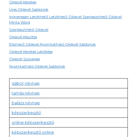
Oklevél Keretek
Üres Oklevél Sablonok
Ingyenesen Letölthető Letölthető Oklevél Szerkeszthető Oklevél
Minta Word
Szerkeszthető Oklevél
Oklevél Készítés
Elismerő Oklevél Nyomtatható Oklevél Sablonok
Oklevél Keretek Letöltése
Oklevél Szövegek
Nyomtatható Oklevél Sablonok
gábor névnap
tamás névnap
balázs névnap
képszerkesztő
online képszerkesztő
képszerkesztő online