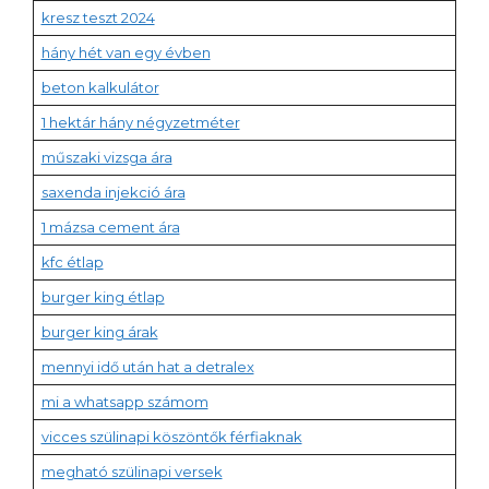
kresz teszt 2024
hány hét van egy évben
beton kalkulátor
1 hektár hány négyzetméter
műszaki vizsga ára
saxenda injekció ára
1 mázsa cement ára
kfc étlap
burger king étlap
burger king árak
mennyi idő után hat a detralex
mi a whatsapp számom
vicces szülinapi köszöntők férfiaknak
megható szülinapi versek