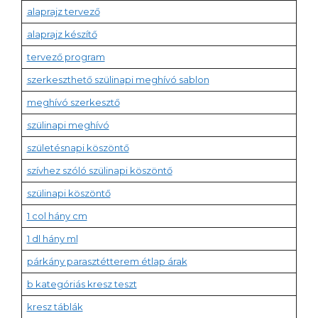
alaprajz tervező
alaprajz készítő
tervező program
szerkeszthető szülinapi meghívó sablon
meghívó szerkesztő
szülinapi meghívó
születésnapi köszöntő
szívhez szóló szülinapi köszöntő
szülinapi köszöntő
1 col hány cm
1 dl hány ml
párkány parasztétterem étlap árak
b kategóriás kresz teszt
kresz táblák