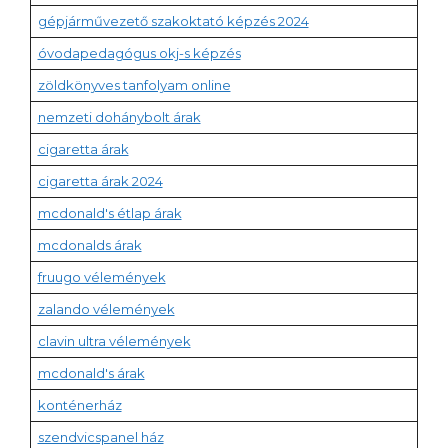
gépjárművezető szakoktató képzés 2024
óvodapedagógus okj-s képzés
zöldkönyves tanfolyam online
nemzeti dohánybolt árak
cigaretta árak
cigaretta árak 2024
mcdonald's étlap árak
mcdonalds árak
fruugo vélemények
zalando vélemények
clavin ultra vélemények
mcdonald's árak
konténerház
szendvicspanel ház