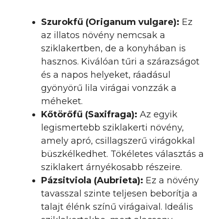
Szurokfű (Origanum vulgare):
Ez
az illatos növény nemcsak a
sziklakertben, de a konyhában is
hasznos. Kiválóan tűri a szárazságot
és a napos helyeket, ráadásul
gyönyörű lila virágai vonzzák a
méheket.
Kőtörőfű (Saxifraga):
Az egyik
legismertebb sziklakerti növény,
amely apró, csillagszerű virágokkal
büszkélkedhet. Tökéletes választás a
sziklakert árnyékosabb részeire.
Pázsitviola (Aubrieta):
Ez a növény
tavasszal szinte teljesen beborítja a
talajt élénk színű virágaival. Ideális