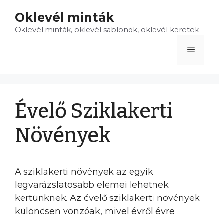
Kilépés
Oklevél minták
a
Oklevél minták, oklevél sablonok, oklevél keretek
tartalomba
Menü
Évelő Sziklakerti
Növények
A sziklakerti növények az egyik
legvarázslatosabb elemei lehetnek
kertünknek. Az évelő sziklakerti növények
különösen vonzóak, mivel évről évre