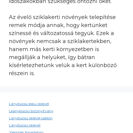
időszakokban szükséges öntözni őket.
Az évelő sziklakerti növények telepítése
remek módja annak, hogy kertünket
színessé és változatossá tegyük. Ezek a
növények nemcsak a sziklakertekben,
hanem más kerti környezetben is
megállják a helyüket, így bátran
kísérletezhetünk velük a kert különböző
részein is.
Lánybúcsú eskü oklevél
Leánybúcsú bizonyítvány
Lánybúcsú oklevél sablon
Lánybúcsú oklevél
Jóember fogadalom