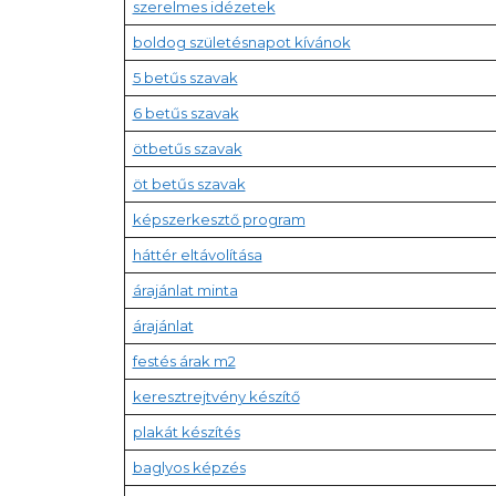
szerelmes idézetek
boldog születésnapot kívánok
5 betűs szavak
6 betűs szavak
ötbetűs szavak
öt betűs szavak
képszerkesztő program
háttér eltávolítása
árajánlat minta
árajánlat
festés árak m2
keresztrejtvény készítő
plakát készítés
baglyos képzés