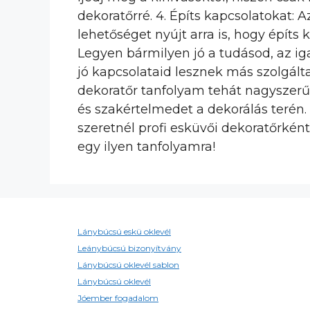
dekoratőrré. 4. Építs kapcsolatokat:
lehetőséget nyújt arra is, hogy építs
Legyen bármilyen jó a tudásod, az ig
jó kapcsolataid lesznek más szolgálta
dekoratőr tanfolyam tehát nagyszerű
és szakértelmedet a dekorálás terén.
szeretnél profi esküvői dekoratőrkén
egy ilyen tanfolyamra!
Lánybúcsú eskü oklevél
Leánybúcsú bizonyítvány
Lánybúcsú oklevél sablon
Lánybúcsú oklevél
Jóember fogadalom