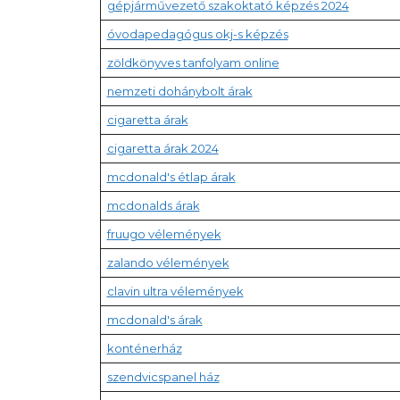
gépjárművezető szakoktató képzés 2024
óvodapedagógus okj-s képzés
zöldkönyves tanfolyam online
nemzeti dohánybolt árak
cigaretta árak
cigaretta árak 2024
mcdonald's étlap árak
mcdonalds árak
fruugo vélemények
zalando vélemények
clavin ultra vélemények
mcdonald's árak
konténerház
szendvicspanel ház