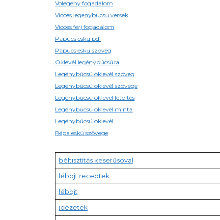
Volegeny fogadalom
Vicces legenybucsu versek
Vicces ferj fogadalom
Papucs esku pdf
Papucs esku szoveg
Oklevél legénybúcsúra
Legénybúcsú oklevél szöveg
Legénybúcsú oklevél szövege
Legénybúcsú oklevél letöltés
Legénybúcsú oklevél minta
Legénybúcsú oklevél
Répa eskü szövege
béltisztítás keserűsóval
léböjt receptek
léböjt
idézetek