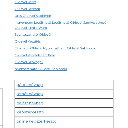
Oklevél Keret
Oklevél Keretek
Üres Oklevél Sablonok
Ingyenesen Letölthető Letölthető Oklevél Szerkeszthető
Oklevél Minta Word
Szerkeszthető Oklevél
Oklevél Készítés
Elismerő Oklevél Nyomtatható Oklevél Sablonok
Oklevél Keretek Letöltése
Oklevél Szövegek
Nyomtatható Oklevél Sablonok
gábor névnap
tamás névnap
balázs névnap
képszerkesztő
online képszerkesztő