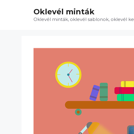
Kilépés
Oklevél minták
a
tartalomba
Oklevél minták, oklevél sablonok, oklevél k