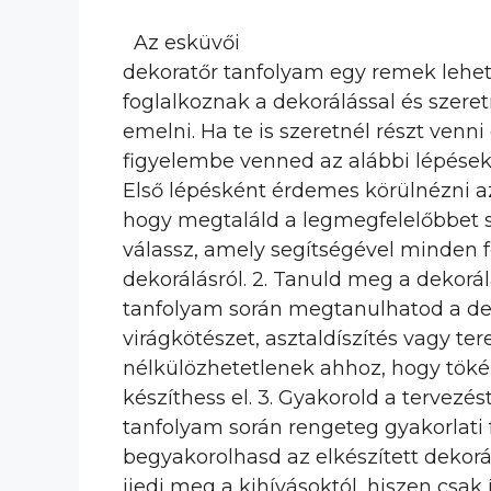
Az esküvői
dekoratőr tanfolyam egy remek lehet
foglalkoznak a dekorálással és szeret
emelni. Ha te is szeretnél részt venn
figyelembe venned az alábbi lépéseke
Első lépésként érdemes körülnézni a
hogy megtaláld a legmegfelelőbbet s
válassz, amely segítségével minden 
dekorálásról. 2. Tanuld meg a dekorál
tanfolyam során megtanulhatod a dek
virágkötészet, asztaldíszítés vagy te
nélkülözhetetlenek ahhoz, hogy tökél
készíthess el. 3. Gyakorold a tervezés
tanfolyam során rengeteg gyakorlati
begyakorolhasd az elkészített dekorác
ijedj meg a kihívásoktól, hiszen csak 