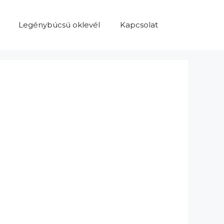
Legénybúcsú oklevél
Kapcsolat