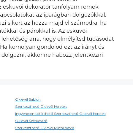
 Az esküvői dekoratőr tanfolyam remek
 kapcsolatokat az iparágban dolgozókkal.
azi sikert az hozza majd el számodra, ha
tókkal és párokkal is. Az esküvői
 lehetőség arra, hogy elmélyítsd tudásodat
 Ha komolyan gondolod ezt az irányt és
t dolgozni, akkor ne habozz jelentkezni
Oklevél Sablon
Szerkeszthető Oklevél Keretek
Ingyenesen Letölthető Szerkeszthető Oklevél Keretek
Oklevél Szerkesztő
Szerkeszthető Oklevél Minta Word