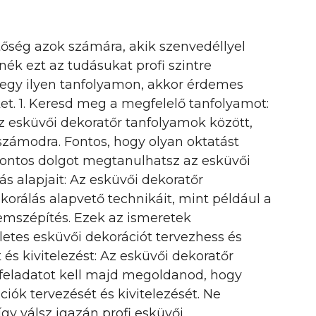
őség azok számára, akik szenvedéllyel
nék ezt az tudásukat profi szintre
i egy ilyen tanfolyamon, akkor érdemes
t. 1. Keresd meg a megfelelő tanfolyamot:
z esküvői dekoratőr tanfolyamok között,
zámodra. Fontos, hogy olyan oktatást
fontos dolgot megtanulhatsz az esküvői
ás alapjait: Az esküvői dekoratőr
orálás alapvető technikáit, mint például a
remszépítés. Ezek az ismeretek
etes esküvői dekorációt tervezhess és
t és kivitelezést: Az esküvői dekoratőr
 feladatot kell majd megoldanod, hogy
iók tervezését és kivitelezését. Ne
így válsz igazán profi esküvői