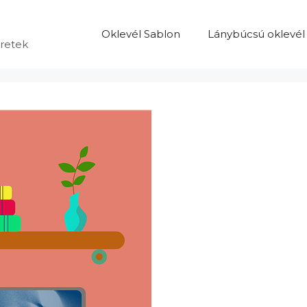
Oklevél Sablon
Lánybúcsú oklevél
eretek