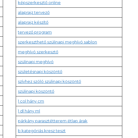
képszerkesztő online
alaprajz tervező
alaprajz készítő
tervező program
szerkeszthető szülinapi meghívó sablon
meghívó szerkesztő
szülinapi meghívó
születésnapi köszöntő
szívhez szóló szülinapi köszöntő
szülinapi köszöntő
1 col hány cm
1 dl hány ml
párkány parasztétterem étlap árak
b kategóriás kresz teszt