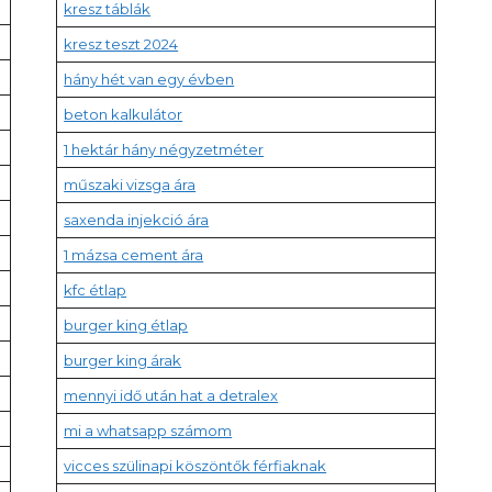
kresz táblák
kresz teszt 2024
hány hét van egy évben
beton kalkulátor
1 hektár hány négyzetméter
műszaki vizsga ára
saxenda injekció ára
1 mázsa cement ára
kfc étlap
burger king étlap
burger king árak
mennyi idő után hat a detralex
mi a whatsapp számom
vicces szülinapi köszöntők férfiaknak