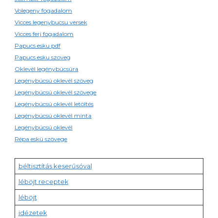
Volegeny fogadalom
Vicces legenybucsu versek
Vicces ferj fogadalom
Papucs esku pdf
Papucs esku szoveg
Oklevél legénybúcsúra
Legénybúcsú oklevél szöveg
Legénybúcsú oklevél szövege
Legénybúcsú oklevél letöltés
Legénybúcsú oklevél minta
Legénybúcsú oklevél
Répa eskü szövege
béltisztítás keserűsóval
léböjt receptek
léböjt
idézetek