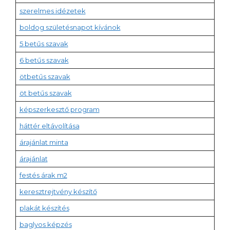
szerelmes idézetek
boldog születésnapot kívánok
5 betűs szavak
6 betűs szavak
ötbetűs szavak
öt betűs szavak
képszerkesztő program
háttér eltávolítása
árajánlat minta
árajánlat
festés árak m2
keresztrejtvény készítő
plakát készítés
baglyos képzés