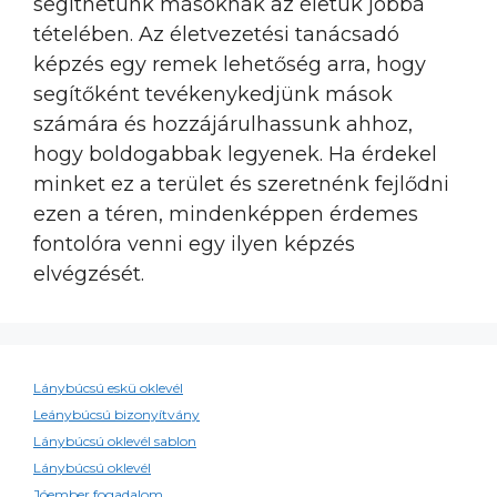
segíthetünk másoknak az életük jobbá
tételében. Az életvezetési tanácsadó
képzés egy remek lehetőség arra, hogy
segítőként tevékenykedjünk mások
számára és hozzájárulhassunk ahhoz,
hogy boldogabbak legyenek. Ha érdekel
minket ez a terület és szeretnénk fejlődni
ezen a téren, mindenképpen érdemes
fontolóra venni egy ilyen képzés
elvégzését.
Lánybúcsú eskü oklevél
Leánybúcsú bizonyítvány
Lánybúcsú oklevél sablon
Lánybúcsú oklevél
Jóember fogadalom