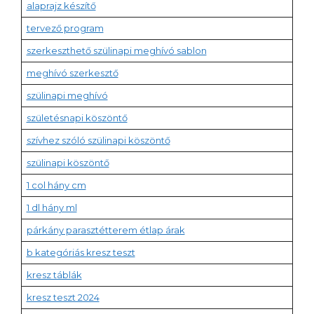
alaprajz készítő
tervező program
szerkeszthető szülinapi meghívó sablon
meghívó szerkesztő
szülinapi meghívó
születésnapi köszöntő
szívhez szóló szülinapi köszöntő
szülinapi köszöntő
1 col hány cm
1 dl hány ml
párkány parasztétterem étlap árak
b kategóriás kresz teszt
kresz táblák
kresz teszt 2024