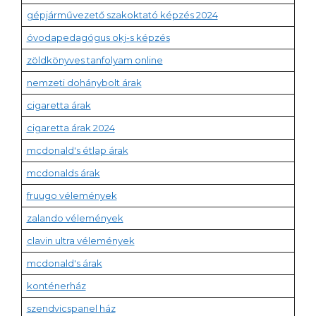
gépjárművezető szakoktató képzés 2024
óvodapedagógus okj-s képzés
zöldkönyves tanfolyam online
nemzeti dohánybolt árak
cigaretta árak
cigaretta árak 2024
mcdonald's étlap árak
mcdonalds árak
fruugo vélemények
zalando vélemények
clavin ultra vélemények
mcdonald's árak
konténerház
szendvicspanel ház