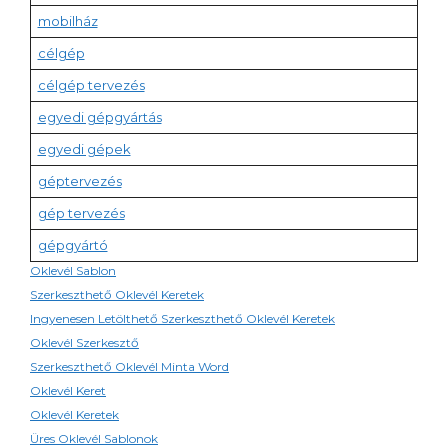
mobilház
célgép
célgép tervezés
egyedi gépgyártás
egyedi gépek
géptervezés
gép tervezés
gépgyártó
Oklevél Sablon
Szerkeszthető Oklevél Keretek
Ingyenesen Letölthető Szerkeszthető Oklevél Keretek
Oklevél Szerkesztő
Szerkeszthető Oklevél Minta Word
Oklevél Keret
Oklevél Keretek
Üres Oklevél Sablonok