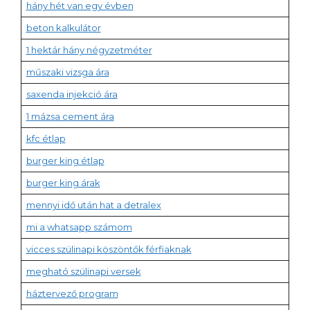
hány hét van egy évben
beton kalkulátor
1 hektár hány négyzetméter
műszaki vizsga ára
saxenda injekció ára
1 mázsa cement ára
kfc étlap
burger king étlap
burger king árak
mennyi idő után hat a detralex
mi a whatsapp számom
vicces szülinapi köszöntők férfiaknak
megható szülinapi versek
háztervező program