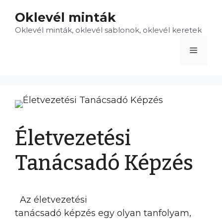
Kilépés
Oklevél minták
a
Oklevél minták, oklevél sablonok, oklevél keretek
tartalomba
Menü
Életvezetési
Tanácsadó Képzés
Az életvezetési
tanácsadó képzés egy olyan tanfolyam,