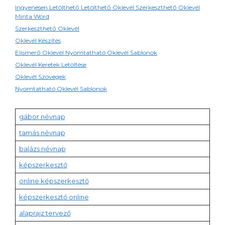
Ingyenesen Letölthető Letölthető Oklevél Szerkeszthető Oklevél
Minta Word
Szerkeszthető Oklevél
Oklevél Készítés
Elismerő Oklevél Nyomtatható Oklevél Sablonok
Oklevél Keretek Letöltése
Oklevél Szövegek
Nyomtatható Oklevél Sablonok
gábor névnap
tamás névnap
balázs névnap
képszerkesztő
online képszerkesztő
képszerkesztő online
alaprajz tervező